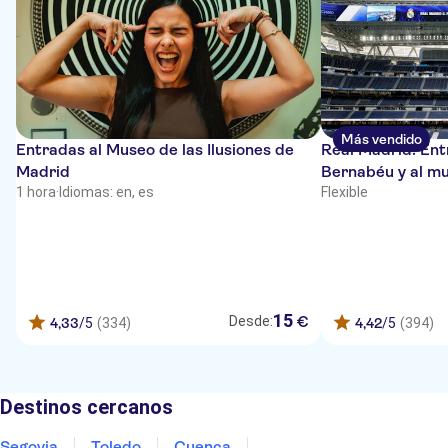
Más vendido
Entradas al Museo de las Ilusiones de
Real Madrid: Ent
Madrid
Bernabéu y al m
1 hora
·
Idiomas: en, es
Flexible
15
€
Desde:
4,33
/5
(334)
4,42
/5
(394)
Destinos cercanos
Segovia
Toledo
Cuenca