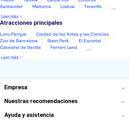
Santander
Mallorca
Lisboa
Tenerife
Gran Canaria
Fuerteventura
Marrakech
Leer más
Bilbao
Menorca
Granada
Vigo
Alicante
Atracciones principales
Loro Parque
Ciudad de las Artes y las Ciencias
Zoo de Barcelona
Siam Park
El Escorial
Catedral de Sevilla
Ferrari Land
Cueva de Nerja
La Torre Eiffel
Capilla Sixtina
Leer más
Montserrat
Museo del Louvre
La Sagrada Familia
Casa Batlló
Palacio Real de Madrid
Estadio Santiago Bernabéu
Alhambra
La Giralda
Medina Azahara
Empresa
Parque Warner
Nuestras recomendaciones
Ayuda y asistencia