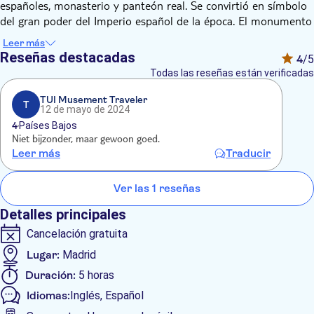
españoles, monasterio y panteón real. Se convirtió en símbolo
del gran poder del Imperio español de la época. El monumento
fue declarado de importancia artística e histórica y Patrimonio
Leer más
de la Humanidad por la UNESCO.
Reseñas destacadas
4
/5
El Valle de Cuelgamuros se construyó en 1936, a unos 9
Todas las reseñas están verificadas
kilómetros del Escorial, como monumento en memoria de los
caídos durante la Guerra Civil española. Situado en un
TUI Musement Traveler
T
12 de mayo de 2024
hermoso valle de la Sierra de Guadarrama, esta impresionante
4
Países Bajos
obra presenta una cruz de más de 150 metros de altura, así
Niet bijzonder, maar gewoon goed.
como una basílica y una cripta construidas en la dura roca bajo
Leer más
Traducir
la montaña.
El recorrido incluye la entrada al Valle, así como una visita al
Ver las 1 reseñas
interior de la basílica. Disfrute de la oportunidad de entrar en
el monumento y explorar sus peculiares rincones.
Detalles principales
Cancelación gratuita
Lugar:
Madrid
Duración:
5 horas
Idiomas:
Inglés, Español