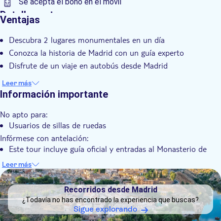
Se acepta el bono en el móvil
Detalles extra
Ventajas
Confirmación al momento
Descubra 2 lugares monumentales en un día
Visita guiada
Conozca la historia de Madrid con un guía experto
Subject expert guide
Disfrute de un viaje en autobús desde Madrid
Leer más
Información importante
No apto para:
Usuarios de sillas de ruedas
Infórmese con antelación:
Este tour incluye guía oficial y entradas al Monasterio de
San Lorenzo de El Escorial y a la Basílica del Valle de los
Leer más
Caídos.
DSA1Recorridos desde Madrid
Tenga en cuenta que los bebés y los niños también
Recorridos desde Madrid
necesitan reservar una entrada (precio reducido)
¿Todavía no has encontrado la experiencia que buscas?
Este tour termina en la Plaza de España
Sigue explorando