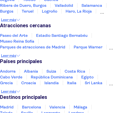
Ribera de Duero, Burgos
Valladolid
Salamanca
Burgos
Teruel
Logroño
Haro, La Rioja
Laguardia
Álava
Zaragoza
Mérida
Leer más
Vitoria-Gasteiz
Atracciones cercanas
Paseo del Arte
Estadio Santiago Bernabéu
Museo Reina Sofía
Parques de atracciones de Madrid
Parque Warner
Estadio Riyadh Air Metropolitano
Leer más
Museo Nacional Thyssen-Bornemisza
Países principales
Palacio Real de Madrid
Museo del Prado
El Escorial
La Sagrada Familia
Andorra
Albania
Suiza
Costa Rica
Teatro-Museo Dalí
Puy du Fou España
Cabo Verde
República Dominicana
Egipto
Museo Picasso Málaga
Hortensia Herrero Art Centre
Grecia
Croacia
Islandia
Italia
Sri Lanka
Marruecos
Maldivas
México
Noruega
Leer más
Portugal
Tailandia
Túnez
Turquía
Destinos principales
Madrid
Barcelona
Valencia
Málaga
Toledo
Sevilla
Lanzarote
Londres