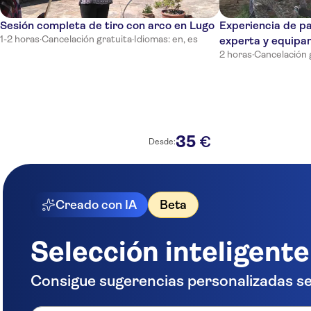
Sesión completa de tiro con arco en Lugo
Experiencia de pa
1-2 horas
·
Cancelación gratuita
·
Idiomas: en, es
experta y equipa
2 horas
·
Cancelación 
35
€
Desde:
Creado con IA
Beta
Selección inteligente
Consigue sugerencias personalizadas se