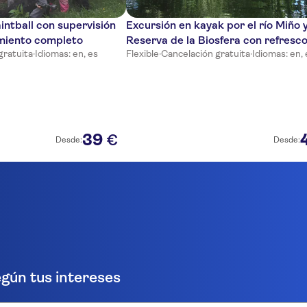
intball con supervisión
Excursión en kayak por el río Miño y
miento completo
Reserva de la Biosfera con refresc
gratuita
·
Idiomas: en, es
Flexible
·
Cancelación gratuita
·
Idiomas: en, 
39
€
Desde:
Desde:
gún tus intereses