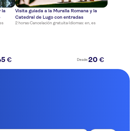
 la
Visita guiada a la Muralla Romana y la
o
Catedral de Lugo con entradas
es
2 horas
·
Cancelación gratuita
·
Idiomas: en, es
45
20
€
€
Desde: