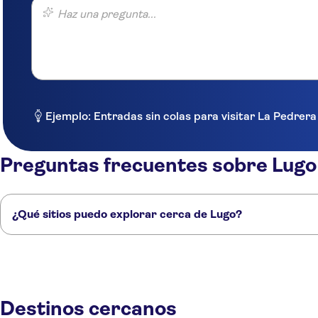
Haz una pregunta...
Ejemplo: Entradas sin colas para visitar La Pedrer
Preguntas frecuentes sobre Lugo
¿Qué sitios puedo explorar cerca de Lugo?
Estos son algunos de nuestros lugares favoritos para visitar cerca de L
Figueres
Sant Feliu de Guíxols
Girona
Tossa De Mar
Lloret de Mar
Destinos cercanos