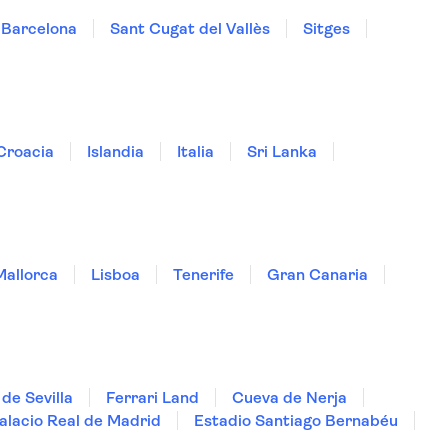
Barcelona
Sant Cugat del Vallès
Sitges
Croacia
Islandia
Italia
Sri Lanka
Mallorca
Lisboa
Tenerife
Gran Canaria
de Sevilla
Ferrari Land
Cueva de Nerja
alacio Real de Madrid
Estadio Santiago Bernabéu