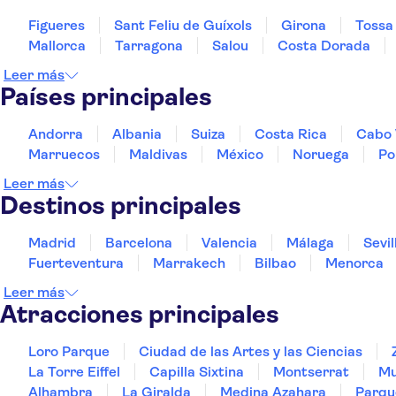
Figueres
Sant Feliu de Guíxols
Girona
Tossa
Mallorca
Tarragona
Salou
Costa Dorada
Leer más
Países principales
Andorra
Albania
Suiza
Costa Rica
Cabo 
Marruecos
Maldivas
México
Noruega
Po
Leer más
Destinos principales
Madrid
Barcelona
Valencia
Málaga
Sevil
Fuerteventura
Marrakech
Bilbao
Menorca
Leer más
Atracciones principales
Loro Parque
Ciudad de las Artes y las Ciencias
La Torre Eiffel
Capilla Sixtina
Montserrat
Mu
Alhambra
La Giralda
Medina Azahara
Parqu