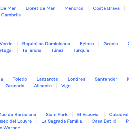
 De Mar
Lloret de Mar
Menorca
Costa Brava
Cambrils
Verde
República Dominicana
Egipto
Grecia
rtugal
Tailandia
Túnez
Turquía
la
Toledo
Lanzarote
Londres
Santander
Granada
Alicante
Vigo
Zoo de Barcelona
Siam Park
El Escorial
Catedral 
seo del Louvre
La Sagrada Familia
Casa Batlló
P
e Warner