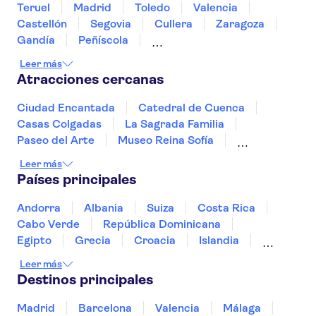
Teruel
Madrid
Toledo
Valencia
Castellón
Segovia
Cullera
Zaragoza
Gandía
Peñíscola
Ribera de Duero, Burgos
Denia
Alicante
Leer más
Benidorm
Atracciones cercanas
Ciudad Encantada
Catedral de Cuenca
Casas Colgadas
La Sagrada Familia
Paseo del Arte
Museo Reina Sofía
Estadio Santiago Bernabéu
Leer más
Parques de atracciones de Madrid
Países principales
Teatro-Museo Dalí
Puy du Fou España
Hortensia Herrero Art Centre
Andorra
Albania
Suiza
Costa Rica
Museo Picasso Málaga
Park Güell
Cabo Verde
República Dominicana
Parque Warner
Estadio Riyadh Air Metropolitano
Egipto
Grecia
Croacia
Islandia
Italia
Sri Lanka
Marruecos
Maldivas
Leer más
México
Noruega
Portugal
Tailandia
Destinos principales
Túnez
Turquía
Madrid
Barcelona
Valencia
Málaga