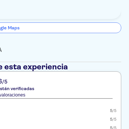
ogle Maps
À
e esta experiencia
6
/5
stán verificadas
valoraciones
5
/5
5
/5
5
/5