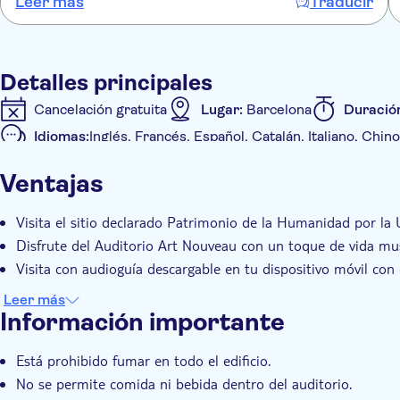
Leer más
Traducir
Detalles principales
Cancelación gratuita
Lugar:
Barcelona
Duració
Idiomas:
Inglés, Francés, Español, Catalán, Italiano, Chi
Se acepta el bono en el móvil
Ventajas
Detalles extra
Confirmación al momento
Gratis para niños
Bo
Visita el sitio declarado Patrimonio de la Humanidad por l
Visita con audioguía
Con audioguía
Disfrute del Auditorio Art Nouveau con un toque de vida mus
Visita con audioguía descargable en tu dispositivo móvil con 
Leer más
Información importante
Está prohibido fumar en todo el edificio.
No se permite comida ni bebida dentro del auditorio.