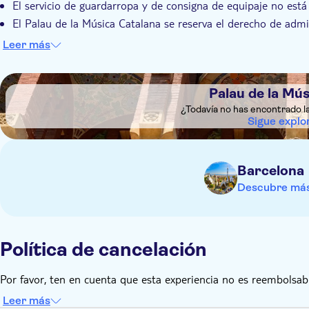
El servicio de guardarropa y de consigna de equipaje no está 
El Palau de la Música Catalana se reserva el derecho de admi
previa solicitud en la recepción del edificio para la presenta
Leer más
Visita con audioguía descargable en tu dispositivo móvil con 
Audiencia Divesitat: las audioguías cuentan con subtítulos en
DSA1Palau de la Música Catalana
Personas ciegas o con baja visión: las audioguías pronto ten
Palau de la Mú
¿Todavía no has encontrado l
Sigue explo
Barcelona
Descubre más
Política de cancelación
Por favor, ten en cuenta que esta experiencia no es reembolsabl
Leer más