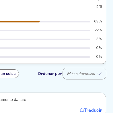
5
/5
69%
22%
8%
0%
0%
jan solas
Ordenar por:
Más relevantes
tamente da fare
Traducir