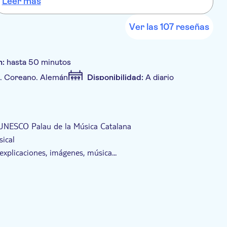
Leer más
L
Ver las 107 reseñas
n:
hasta 50 minutos
no, Coreano, Alemán
Disponibilidad:
A diario
no electrónico
Entrada incluida
a UNESCO Palau de la Música Catalana
ical
explicaciones, imágenes, música...