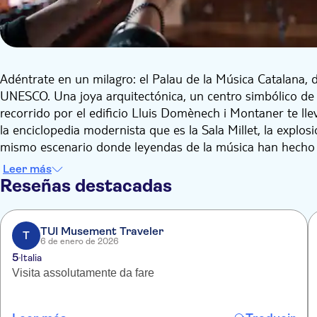
Adéntrate en un milagro: el Palau de la Música Catalana,
UNESCO. Una joya arquitectónica, un centro simbólico de l
recorrido por el edificio Lluis Domènech i Montaner te lle
la enciclopedia modernista que es la Sala Millet, la explosi
mismo escenario donde leyendas de la música han hecho h
Visita con audioguía descargable en tu dispositivo móvil c
Leer más
electricidad de una noche de concierto en 360º.
Reseñas destacadas
TUI Musement Traveler
T
6 de enero de 2026
5
Italia
Visita assolutamente da fare