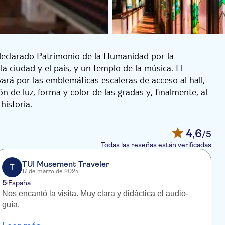
 declarado Patrimonio de la Humanidad por la
a ciudad y el país, y un templo de la música. El
vará por las emblemáticas escaleras de acceso al hall,
ón de luz, forma y color de las gradas y, finalmente, al
istoria.
on explicaciones, imágenes, música, vídeo y
4,6
/5
Todas las reseñas están verificadas
TUI Musement Traveler
T
17 de marzo de 2024
5
España
Nos encantó la visita. Muy clara y didáctica el audio-
D
guía.
e
S