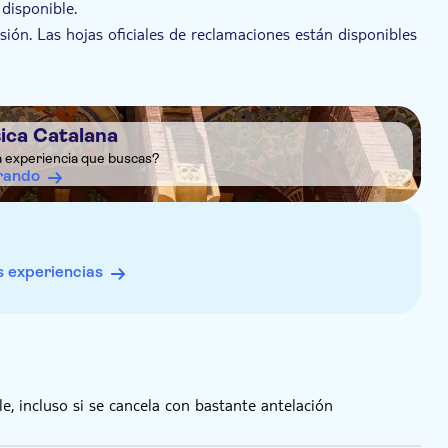
disponible.
sión. Las hojas oficiales de reclamaciones están disponibles
ción de cualquier queja o comentario.
explicaciones, imágenes, música...
 diferentes idiomas para facilitar la comprensión
drán audiodescripción
sica Catalana
a experiencia que buscas?
rando
 experiencias
e, incluso si se cancela con bastante antelación