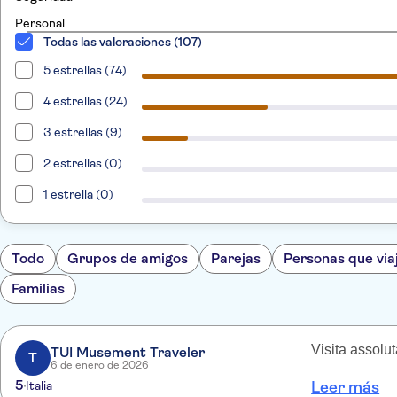
Personal
Todas las valoraciones (107)
5 estrellas (74)
4 estrellas (24)
3 estrellas (9)
2 estrellas (0)
1 estrella (0)
Todo
Grupos de amigos
Parejas
Personas que via
Familias
Visita assolu
TUI Musement Traveler
T
6 de enero de 2026
5
Italia
Leer más