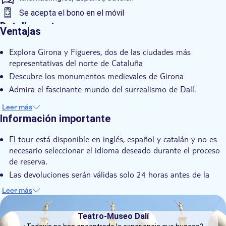
Se acepta el bono en el móvil
Detalles extra
Ventajas
Confirmación al momento
Explora Girona y Figueres, dos de las ciudades más
Visita guiada
representativas del norte de Cataluña
Transporte incluido
Descubre los monumentos medievales de Girona
Admira el fascinante mundo del surrealismo de Dalí.
Leer más
Información importante
El tour está disponible en inglés, español y catalán y no es
necesario seleccionar el idioma deseado durante el proceso
de reserva.
Las devoluciones serán válidas solo 24 horas antes de la
salida del autobús. Si el cliente no se presenta a la hora de
Leer más
salida, no tendrá derecho a reembolso.
DSA1Teatro-Museo Dalí
Los organizadores no son responsables de los cambios que
Teatro-Museo Dalí
se produzcan por fuerza mayor o por otras razones.