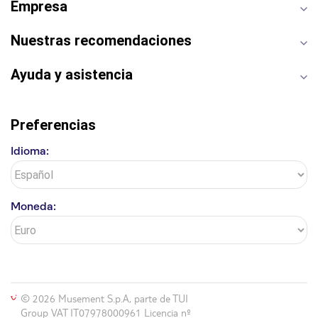
Empresa
Parque Warner
Nuestras recomendaciones
Ayuda y asistencia
Preferencias
Idioma:
Moneda:
© 2026 Musement S.p.A, parte de TUI
Group VAT IT07978000961 Licencia nº