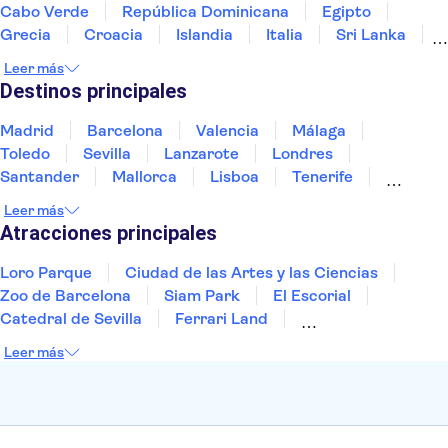
Museo Reina Sofía
Cabo Verde
República Dominicana
Egipto
Parques de atracciones de Madrid
Teatro-Museo Dalí
Grecia
Croacia
Islandia
Italia
Sri Lanka
Marruecos
Maldivas
México
Noruega
Leer más
Portugal
Tailandia
Túnez
Turquía
Destinos principales
Madrid
Barcelona
Valencia
Málaga
Toledo
Sevilla
Lanzarote
Londres
Santander
Mallorca
Lisboa
Tenerife
Gran Canaria
Fuerteventura
Marrakech
Leer más
Bilbao
Menorca
Granada
Vigo
Alicante
Atracciones principales
Loro Parque
Ciudad de las Artes y las Ciencias
Zoo de Barcelona
Siam Park
El Escorial
Catedral de Sevilla
Ferrari Land
Cueva de Nerja
La Torre Eiffel
Capilla Sixtina
Leer más
Montserrat
Museo del Louvre
La Sagrada Familia
Casa Batlló
Palacio Real de Madrid
Estadio Santiago Bernabéu
Alhambra
La Giralda
Medina Azahara