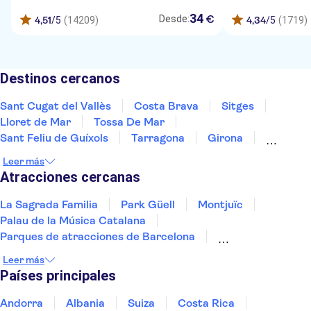
34
€
Desde:
4,51
/5
(14209)
4,34
/5
(1719)
Destinos cercanos
Sant Cugat del Vallès
Costa Brava
Sitges
Lloret de Mar
Tossa De Mar
Sant Feliu de Guíxols
Tarragona
Girona
Salou
Costa Dorada
Cambrils
Figueres
Leer más
Deltebro
Peñíscola
Mallorca
Atracciones cercanas
La Sagrada Familia
Park Güell
Montjuïc
Palau de la Música Catalana
Parques de atracciones de Barcelona
Aquarium de Barcelona
Leer más
Recinto Modernista de Sant Pau
Países principales
PortAventura Park
La Rambla
Colonia Güell
Paseo del Arte
Estadio Santiago Bernabéu
Andorra
Albania
Suiza
Costa Rica