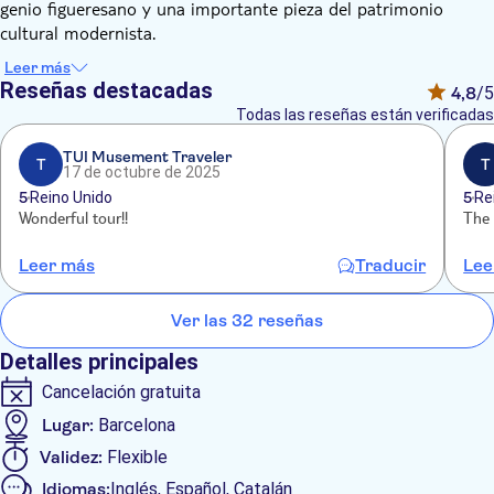
genio figueresano y una importante pieza del patrimonio
cultural modernista.
Descubre Girona y disfruta de un paseo por la ciudad que te
Leer más
permitirá conocer baños árabes, iglesias góticas y uno de los
Reseñas destacadas
4,8
/5
barrios judíos mejor conservados de Europa.
Todas las reseñas están verificadas
TUI Musement Traveler
T
T
17 de octubre de 2025
5
Reino Unido
5
Re
Wonderful tour!!
The 
Leer más
Traducir
Lee
Ver las 32 reseñas
Detalles principales
Cancelación gratuita
Lugar:
Barcelona
Validez:
Flexible
Idiomas:
Inglés, Español, Catalán