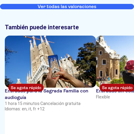
Ver todas las valoraciones
También puede interesarte
Se agota rápido
Se agota rápido
Entradas para la Sagrada Familia con
Entradas sin cola
audioguía
Flexible
1 hora 15 minutos
·
Cancelación gratuita
·
Idiomas: en, it, fr +12