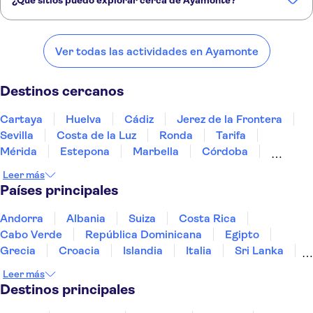
¿Qué sitios puedo explorar cerca de Ayamonte?
Estos son algunos de nuestros lugares favoritos para visitar cerca de
Ayamonte:
Ver todas las actividades en Ayamonte
Cartaya
Huelva
Cádiz
Jerez de la Frontera
Sevilla
Destinos cercanos
Cartaya
Huelva
Cádiz
Jerez de la Frontera
Sevilla
Costa de la Luz
Ronda
Tarifa
Mérida
Estepona
Marbella
Córdoba
Fuengirola
Costa del Sol
Benalmádena
Leer más
Países principales
Andorra
Albania
Suiza
Costa Rica
Cabo Verde
República Dominicana
Egipto
Grecia
Croacia
Islandia
Italia
Sri Lanka
Marruecos
Maldivas
México
Noruega
Leer más
Portugal
Tailandia
Túnez
Turquía
Destinos principales