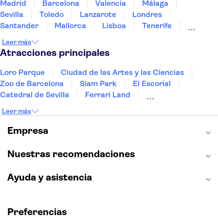
Madrid
Barcelona
Valencia
Málaga
Sevilla
Toledo
Lanzarote
Londres
Santander
Mallorca
Lisboa
Tenerife
Gran Canaria
Fuerteventura
Marrakech
Leer más
Bilbao
Menorca
Granada
Alicante
Vigo
Atracciones principales
Loro Parque
Ciudad de las Artes y las Ciencias
Zoo de Barcelona
Siam Park
El Escorial
Catedral de Sevilla
Ferrari Land
Cueva de Nerja
La Torre Eiffel
Capilla Sixtina
Leer más
Montserrat
Museo del Louvre
La Sagrada Familia
Casa Batlló
Empresa
Palacio Real de Madrid
Estadio Santiago Bernabéu
Alhambra
La Giralda
Medina Azahara
Nuestras recomendaciones
Parque Warner
Ayuda y asistencia
Preferencias