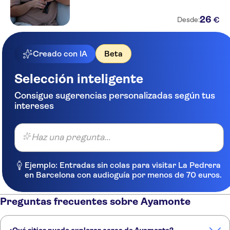
26
€
Desde:
Creado con IA
Beta
Selección inteligente
Consigue sugerencias personalizadas según tus
intereses
Haz una pregunta...
Ejemplo: Entradas sin colas para visitar La Pedrera
en Barcelona con audioguía por menos de 70 euros.
Preguntas frecuentes sobre Ayamonte