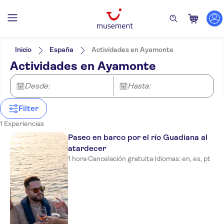
Filtros
Precio (por adulto)
Hotel pickup
Tipo de entrada
Inicio
España
Actividades en Ayamonte
Visita guiada
Categorías
Mín.
€
Máx.
€
Actividades en Ayamonte
Grupo pequeño
Actividades
NO-PICKUP
Idiomas de la actividad
Bono electrónico
Inglés
Actividades en la ciudad
Desde:
Hasta:
Cancelación gratuita
Español
Cruceros
Confirmación al momento
Actividades acuáticas
Portugués
Filter
1 Experiencias
Paseo en barco por el río Guadiana al
atardecer
1 hora
·
Cancelación gratuita
·
Idiomas: en, es, pt