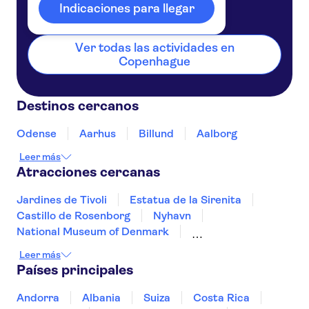
Dinamarca
Indicaciones para llegar
Ver todas las actividades en
Copenhague
Destinos cercanos
Odense
Aarhus
Billund
Aalborg
Leer más
Atracciones cercanas
Jardines de Tivoli
Estatua de la Sirenita
Castillo de Rosenborg
Nyhavn
National Museum of Denmark
Palacio de Christiansborg
Legoland
Leer más
Castillo de Kronborg
Países principales
Andorra
Albania
Suiza
Costa Rica