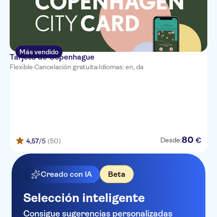
Más vendido
Tarjeta de Copenhague
Flexible
·
Cancelación gratuita
·
Idiomas: en, da
80
€
Desde:
4,57
/5
(50)
Creado con IA
Beta
Selección inteligente
Consigue sugerencias personalizadas