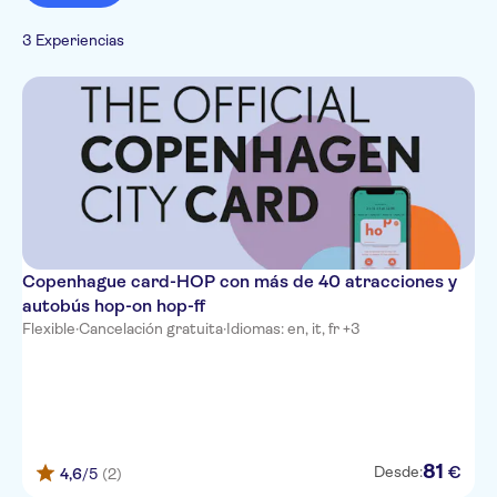
Entrada incluida
Paradas libres
Turismo y tradiciones
Español
3 Experiencias
Ciudad
Francés
Italiano
Copenhague card-HOP con más de 40 atracciones y
autobús hop-on hop-ff
Flexible
·
Cancelación gratuita
·
Idiomas: en, it, fr +3
81
€
Desde:
4,6
/5
(2)