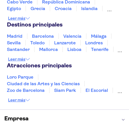
Cabo Verde
República Dominicana
Egipto
Grecia
Croacia
Islandia
Italia
Sri Lanka
Marruecos
Maldivas
Leer más
México
Noruega
Portugal
Tailandia
Destinos principales
Túnez
Turquía
Madrid
Barcelona
Valencia
Málaga
Sevilla
Toledo
Lanzarote
Londres
Santander
Mallorca
Lisboa
Tenerife
Gran Canaria
Fuerteventura
Marrakech
Leer más
Bilbao
Menorca
Granada
Alicante
Atracciones principales
Vigo
Loro Parque
Ciudad de las Artes y las Ciencias
Zoo de Barcelona
Siam Park
El Escorial
Catedral de Sevilla
Ferrari Land
Leer más
Cueva de Nerja
La Torre Eiffel
Capilla Sixtina
Montserrat
Museo del Louvre
La Sagrada Familia
Empresa
Casa Batlló
Palacio Real de Madrid