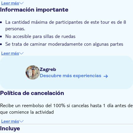
Leer más
Información importante
La cantidad máxima de participantes de este tour es de 8
personas.
No accesible para sillas de ruedas
Se trata de caminar moderadamente con algunas partes
empinadas
Leer más
La edad mínima para los participantes es de 5 años.
El traslado y regreso al hotel están disponibles solo en
Zagreb
hoteles seleccionados. Los hoteles son: Panorama, Laguna,
Descubre más experiencias
Westin, Esplanade, Central, Astoria, Sheraton, Canopy by
Hilton, Hotel 9, Hilton Garden Inn, Double Tree by Hilton,
Livris, International, Academia
Política de cancelación
Las horas exactas de recogida en estos hoteles se le
Recibe un reembolso del 100% si cancelas hasta 1 día antes de
informarán directamente por correo electrónico 24 horas
que comience la actividad
antes de la salida
Leer más
Incluye