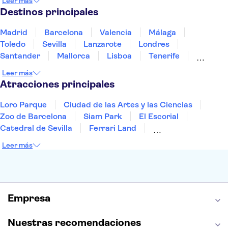
Leer más
Portugal
Tailandia
Túnez
Turquía
Destinos principales
Madrid
Barcelona
Valencia
Málaga
Toledo
Sevilla
Lanzarote
Londres
Santander
Mallorca
Lisboa
Tenerife
Gran Canaria
Fuerteventura
Marrakech
Leer más
Bilbao
Menorca
Granada
Vigo
Alicante
Atracciones principales
Loro Parque
Ciudad de las Artes y las Ciencias
Zoo de Barcelona
Siam Park
El Escorial
Catedral de Sevilla
Ferrari Land
Cueva de Nerja
La Torre Eiffel
Capilla Sixtina
Leer más
Montserrat
Museo del Louvre
La Sagrada Familia
Casa Batlló
Palacio Real de Madrid
Estadio Santiago Bernabéu
Alhambra
La Giralda
Medina Azahara
Empresa
Parque Warner
Nuestras recomendaciones