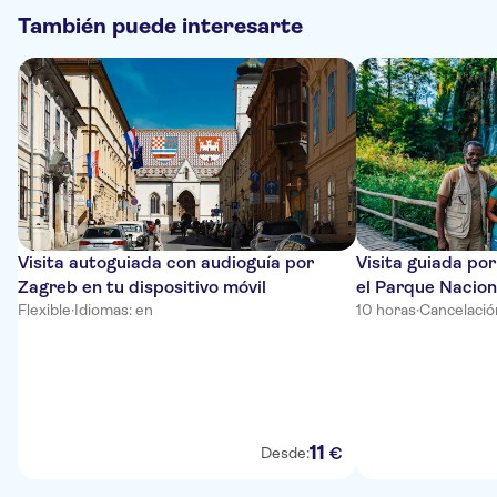
También puede interesarte
Visita autoguiada con audioguía por
Visita guiada po
Zagreb en tu dispositivo móvil
el Parque Nacion
Flexible
·
Idiomas: en
Plitvice
10 horas
·
Cancelació
11
€
Desde: