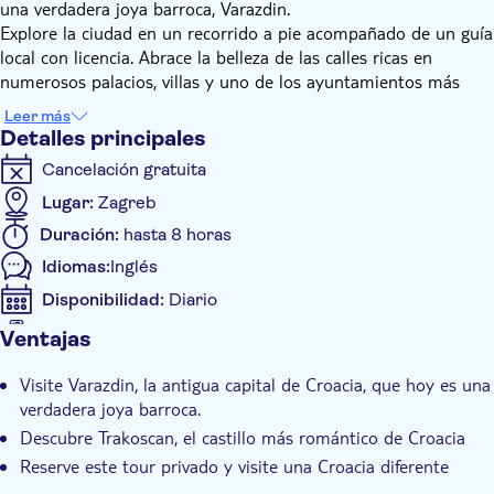
una verdadera joya barroca, Varazdin.
Explore la ciudad en un recorrido a pie acompañado de un guía
local con licencia. Abrace la belleza de las calles ricas en
numerosos palacios, villas y uno de los ayuntamientos más
antiguos de Europa. Concluya su día visitando el romántico
Leer más
castillo de Trakoscan, donde podrá disfrutar de la naturaleza
Detalles principales
circundante y de un pintoresco lago.
Cancelación gratuita
¡Recorrido en un pequeño grupo de máximo 15 participantes
para una gran experiencia!
Lugar:
Zagreb
Duración:
hasta 8 horas
Idiomas:
Inglés
Disponibilidad:
Diario
Se acepta el bono en el móvil
Ventajas
Detalles extra
Visite Varazdin, la antigua capital de Croacia, que hoy es una
Confirmación al momento
verdadera joya barroca.
Grupo pequeño
Descubre Trakoscan, el castillo más romántico de Croacia
Recogida en hotel
Reserve este tour privado y visite una Croacia diferente