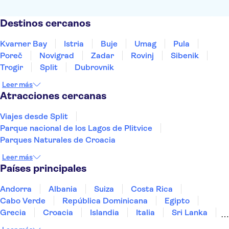
Destinos cercanos
Kvarner Bay
Istria
Buje
Umag
Pula
Poreč
Novigrad
Zadar
Rovinj
Sibenik
Trogir
Split
Dubrovnik
Leer más
Atracciones cercanas
Viajes desde Split
Parque nacional de los Lagos de Plitvice
Parques Naturales de Croacia
Leer más
Países principales
Andorra
Albania
Suiza
Costa Rica
Cabo Verde
República Dominicana
Egipto
Grecia
Croacia
Islandia
Italia
Sri Lanka
Marruecos
Maldivas
México
Noruega