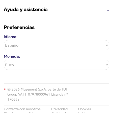
Ayuda y asistencia
Preferencias
Idioma:
Moneda:
© 2026 Musement S.p.A, parte de TUI
Group VAT IT07978000961 Licencia nº
170695
Contacta con nosotros
Privacidad
Cookies