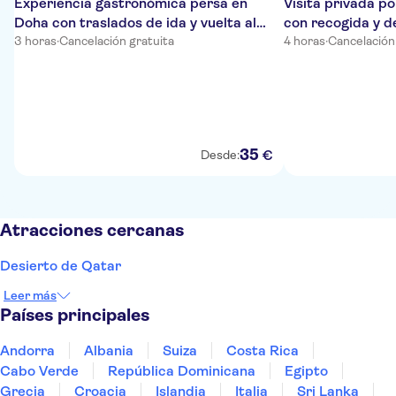
Experiencia gastronómica persa en
Visita privada po
Doha con traslados de ida y vuelta al
con recogida y d
hotel
3 horas
·
Cancelación gratuita
4 horas
·
Cancelación
35
€
Desde:
Atracciones cercanas
Desierto de Qatar
Leer más
Países principales
Andorra
Albania
Suiza
Costa Rica
Cabo Verde
República Dominicana
Egipto
Grecia
Croacia
Islandia
Italia
Sri Lanka