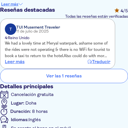
Guinness a la torre más alta de un parque acuático, es una de
Leer más
las atracciones más emocionantes del parque.
Reseñas destacadas
4
/5
Después de sus trepidantes aventuras en las atracciones, ¿por
Todas las reseñas están verificadas
qué no dar un tranquilo paseo hasta la playa? Las arenosas
orillas ofrecen un refugio sereno donde relajarse y tomar el sol.
TUI Musement Traveler
T
11 de julio de 2025
Sienta la suave arena bajo sus pies, escuche el suave batir de
4
Reino Unido
las olas y déjese envolver por la fresca brisa marina. Y cuando
We had a lovely time at Meryal waterpark, ashame some of
el hambre aprieta, los tentadores puestos de comida están
the rides were not operating & there is no WiFi for tourist to
listos para servirle deliciosos manjares.
book a taxi to return to the hotel.Also could do with more
El parque acuático Meryal no es sólo diversión de alto octanaje,
Leer más
Traducir
food, water stations for ice cream/snacks Overall my son
sino también crear recuerdos duraderos en medio de la belleza
had a fantastic time, thank you
del Golfo Arábigo. Con su variada oferta de entretenimiento y
Ver las 1 reseñas
sus espectaculares vistas, Meryal Waterpark promete un día de
diversión sin igual bajo el sol.
Detalles principales
Cancelación gratuita
Lugar:
Doha
Duración:
8 horas
Idiomas:
Inglés