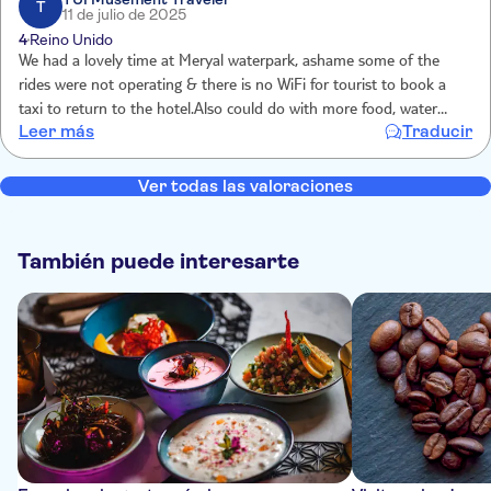
T
11 de julio de 2025
4
Reino Unido
We had a lovely time at Meryal waterpark, ashame some of the
rides were not operating & there is no WiFi for tourist to book a
taxi to return to the hotel.Also could do with more food, water
Leer más
Traducir
stations for ice cream/snacks Overall my son had a fantastic time,
thank you
Ver todas las valoraciones
También puede interesarte