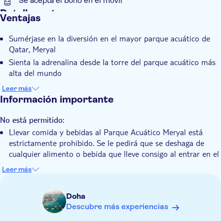
Se acepta el bono en el móvil
Detalles extra
Ventajas
Confirmación al momento
Sumérjase en la diversión en el mayor parque acuático de
Wheelchair access
Qatar, Meryal
Sienta la adrenalina desde la torre del parque acuático más
alta del mundo
Relájese en la serena playa tras las emocionantes
Leer más
atracciones
Información importante
Disfrute de deliciosos manjares en los tentadores puestos
de comida
No está permitido:
Llevar comida y bebidas al Parque Acuático Meryal está
Cree recuerdos imborrables en medio de la belleza del Golfo
estrictamente prohibido. Se le pedirá que se deshaga de
Arábigo
cualquier alimento o bebida que lleve consigo al entrar en el
parque.
Leer más
Infórmese con antelación:
Se requiere una entrada de adulto para los visitantes que
Doha
midan 1,22 metros o más.
Descubre más experiencias
Los niños menores de 14 años deben ir acompañados de un