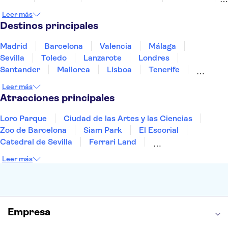
Marruecos
Maldivas
México
Noruega
Leer más
Portugal
Tailandia
Túnez
Turquía
Destinos principales
Madrid
Barcelona
Valencia
Málaga
Sevilla
Toledo
Lanzarote
Londres
Santander
Mallorca
Lisboa
Tenerife
Gran Canaria
Fuerteventura
Marrakech
Leer más
Bilbao
Menorca
Granada
Alicante
Vigo
Atracciones principales
Loro Parque
Ciudad de las Artes y las Ciencias
Zoo de Barcelona
Siam Park
El Escorial
Catedral de Sevilla
Ferrari Land
Cueva de Nerja
La Torre Eiffel
Capilla Sixtina
Leer más
Montserrat
Museo del Louvre
La Sagrada Familia
Casa Batlló
Palacio Real de Madrid
Estadio Santiago Bernabéu
Alhambra
La Giralda
Medina Azahara
Empresa
Parque Warner