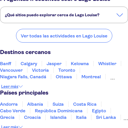
¿Qué sitios puedo explorar cerca de Lago Louise?
Estos son algunos de nuestros lugares favoritos para visitar cerca de
Lago Louise:
Ver todas las actividades en Lago Louise
Banff
Calgary
Jasper
Kelowna
Whistler
Destinos cercanos
Banff
Calgary
Jasper
Kelowna
Whistler
Vancouver
Victoria
Toronto
Niagara Falls, Canadá
Ottawa
Montreal
Ciudad de Quebec
San Juan de Terranova
Leer más
Isla del Príncipe Eduardo
Halifax
Países principales
Andorra
Albania
Suiza
Costa Rica
Cabo Verde
República Dominicana
Egipto
Grecia
Croacia
Islandia
Italia
Sri Lanka
Marruecos
Maldivas
México
Noruega
Leer más