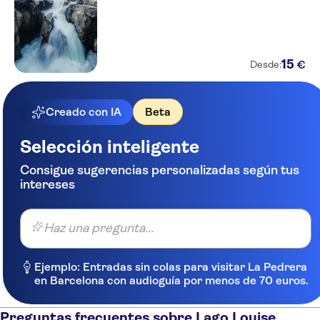
15
€
Desde:
Creado con IA
Beta
Selección inteligente
Consigue sugerencias personalizadas según tus
intereses
Haz una pregunta...
Ejemplo: Entradas sin colas para visitar La Pedrera
en Barcelona con audioguía por menos de 70 euros.
Preguntas frecuentes sobre Lago Louise