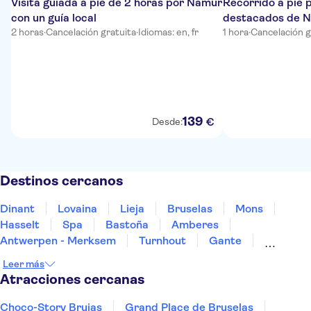
Visita guiada a pie de 2 horas por Namur
Recorrido a pie 
con un guía local
destacados de Na
2 horas
·
Cancelación gratuita
·
Idiomas: en, fr
1 hora
·
Cancelación g
139
€
Desde:
Destinos cercanos
Dinant
Lovaina
Lieja
Bruselas
Mons
Hasselt
Spa
Bastoña
Amberes
Antwerpen - Merksem
Turnhout
Gante
Arlon
Cortrique
Ypres-ieper
Leer más
Atracciones cercanas
Choco-Story Brujas
Grand Place de Bruselas