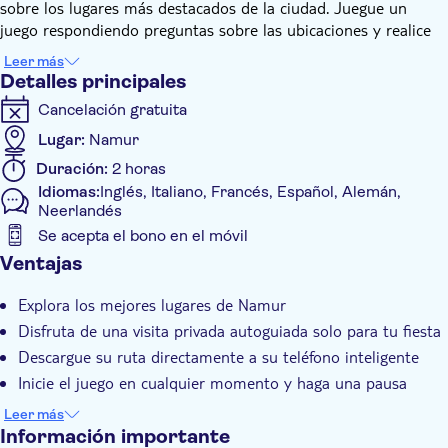
sobre los lugares más destacados de la ciudad. Juegue un
juego respondiendo preguntas sobre las ubicaciones y realice
tareas relacionadas con la búsqueda, todo en su teléfono
Leer más
inteligente. En esta visita autoguiada, puede decidir dónde se
Detalles principales
detiene, no una guía 'aburrida'.
Cancelación gratuita
Namur está a tiro de piedra de Bruselas, caracterizado por
iglesias, museos y lugares de interés, incluida la ciudadela de
Lugar:
Namur
Namur. Situado a una altitud de 100 metros sobre el Mosa, es
Duración:
2 horas
una de las atracciones más famosas de la ciudad. Durante este
Idiomas:
Inglés, Italiano, Francés, Español, Alemán,
sendero, verá la Place d'Armes con el campanario y la antigua
Neerlandés
bolsa de valores, luego explore la iglesia de Saint-Loup, el
Se acepta el bono en el móvil
Musée Félicien Rops y el Grand Casino de Namur.
Detalles extra
Ventajas
¿Como funciona?
Confirmación al momento
Con su reserva, recibirá un correo electrónico con instrucciones
Explora los mejores lugares de Namur
Grupo privado
sobre cómo reproducir la ruta en su teléfono inteligente. Una
Disfruta de una visita privada autoguiada solo para tu fiesta
vez en el punto de partida, comienzas tu búsqueda por la
Descargue su ruta directamente a su teléfono inteligente
ciudad, ¡es así de fácil!
Inicie el juego en cualquier momento y haga una pausa
cuando lo desee
Leer más
Información importante