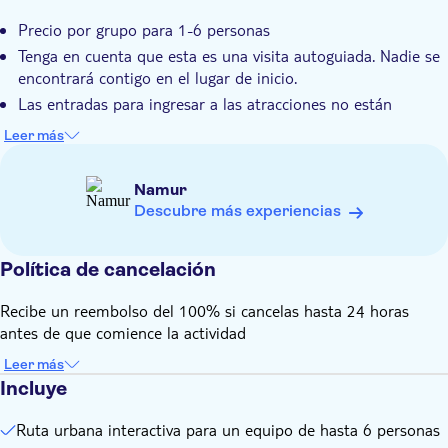
Precio por grupo para 1-6 personas
Tenga en cuenta que esta es una visita autoguiada. Nadie se
encontrará contigo en el lugar de inicio.
Las entradas para ingresar a las atracciones no están
incluidas.
Leer más
Puede iniciar y pausar el recorrido en cualquier momento
para explorar más un área, tomar un descanso o comer un
Namur
refrigerio.
Descubre más experiencias
Necesitas conexión a Internet (datos) para jugar a este juego
de la ciudad
Política de cancelación
Después de recibir su juego, iniciará sesión y, a continuación,
seleccionará el idioma de su recorrido.
Recibe un reembolso del 100% si cancelas hasta 24 horas
Su recorrido interactivo incluirá 15 acertijos y tareas.
antes de que comience la actividad
Leer más
Incluye
Ruta urbana interactiva para un equipo de hasta 6 personas