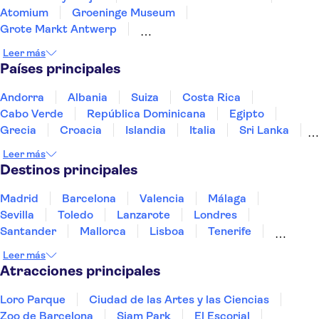
Atomium
Groeninge Museum
Grote Markt Antwerp
Cathedral of Our Lady Antwerp
Leer más
Graslei and Korenlei
Het Steen Castle
Países principales
Castle Gravensteen
Vrijdagmarkt
Rubens House
Historium Brujas
Andorra
Albania
Suiza
Costa Rica
Museum aan de Stroom
De Halve Maan Brewery
Cabo Verde
República Dominicana
Egipto
Rosary Quay
Grecia
Croacia
Islandia
Italia
Sri Lanka
Marruecos
Maldivas
México
Noruega
Leer más
Portugal
Tailandia
Túnez
Turquía
Destinos principales
Madrid
Barcelona
Valencia
Málaga
Sevilla
Toledo
Lanzarote
Londres
Santander
Mallorca
Lisboa
Tenerife
Gran Canaria
Fuerteventura
Marrakech
Leer más
Bilbao
Menorca
Granada
Alicante
Vigo
Atracciones principales
Loro Parque
Ciudad de las Artes y las Ciencias
Zoo de Barcelona
Siam Park
El Escorial