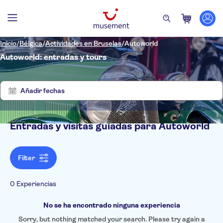
Inicio
/
Bélgica
/
Actividades en Bruselas
/
Autoworld
Autoworld: entradas y tours
No
Quitar
hay
filtros
resultados
Añadir fechas
Entradas y visitas guiadas para Autoworld
Filtros
Filter
0 Experiencias
No se ha encontrado ninguna experiencia
Sorry, but nothing matched your search. Please try again a