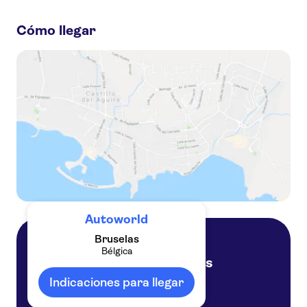
perder:
Cómo llegar
Grand Place de Bruselas
Atomium
Mini-Europe
Autoworld
Bruselas
Bélgica
Bruselas
Bélgica
Indicaciones para llegar