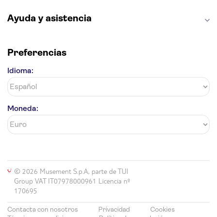
La Giralda
Medina Azahara
Parque Warner
Ayuda y asistencia
Preferencias
Idioma:
Moneda:
© 2026 Musement S.p.A, parte de TUI
Group VAT IT07978000961 Licencia nº
170695
Contacta con nosotros
Privacidad
Cookies