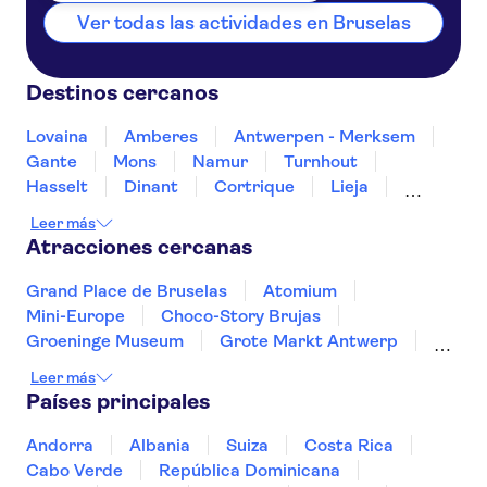
Ver todas las actividades en Bruselas
Destinos cercanos
Lovaina
Amberes
Antwerpen - Merksem
Gante
Mons
Namur
Turnhout
Hasselt
Dinant
Cortrique
Lieja
Knokke-Heist
Blankenberge
Brujas
Leer más
Atracciones cercanas
Grand Place de Bruselas
Atomium
Mini-Europe
Choco-Story Brujas
Groeninge Museum
Grote Markt Antwerp
Cathedral of Our Lady Antwerp
Leer más
Graslei and Korenlei
Het Steen Castle
Países principales
Castle Gravensteen
Vrijdagmarkt
Rubens House
Historium Brujas
Andorra
Albania
Suiza
Costa Rica
Museum aan de Stroom
De Halve Maan Brewery
Cabo Verde
República Dominicana