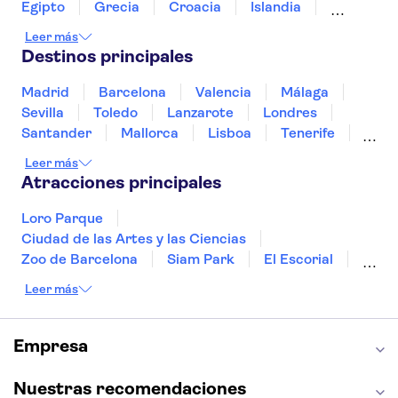
Egipto
Grecia
Croacia
Islandia
Italia
Sri Lanka
Marruecos
Maldivas
Leer más
México
Noruega
Portugal
Tailandia
Destinos principales
Túnez
Turquía
Madrid
Barcelona
Valencia
Málaga
Sevilla
Toledo
Lanzarote
Londres
Santander
Mallorca
Lisboa
Tenerife
Gran Canaria
Fuerteventura
Marrakech
Leer más
Bilbao
Menorca
Granada
Alicante
Atracciones principales
Vigo
Loro Parque
Ciudad de las Artes y las Ciencias
Zoo de Barcelona
Siam Park
El Escorial
Catedral de Sevilla
Ferrari Land
Leer más
Cueva de Nerja
La Torre Eiffel
Capilla Sixtina
Montserrat
Museo del Louvre
La Sagrada Familia
Empresa
Casa Batlló
Palacio Real de Madrid
Estadio Santiago Bernabéu
Alhambra
Nuestras recomendaciones