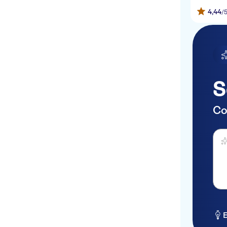
4,44
/
S
Co
Haz 
E