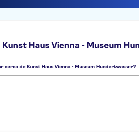
e Kunst Haus Vienna - Museum Hu
itar cerca de Kunst Haus Vienna - Museum Hundertwasser?
Hundertwasser que no te puedes perder:
na
Palacio Belvedere
Museo de Historia del Arte de Viena
Tesoro Imperial