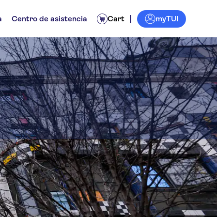
myTUI
a
Centro de asistencia
Cart
s Vienna - Museum