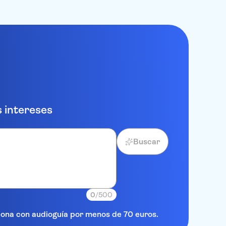
 intereses
Buscar
0
/500
elona con audioguía por menos de 70 euros.