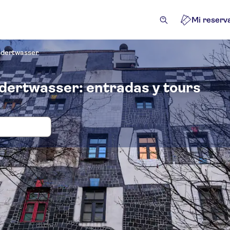
Mi reserv
ndertwasser
dertwasser: entradas y tours
das y visitas guiadas para Kunst Hau
ertwasser
acciones y visitas guiadas
Excursiones de un día