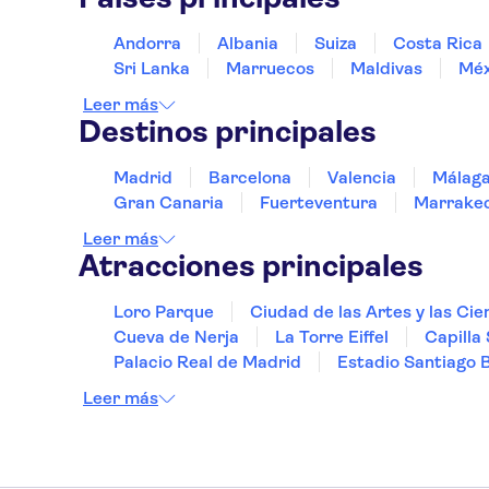
Andorra
Albania
Suiza
Costa Rica
Sri Lanka
Marruecos
Maldivas
Méx
Leer más
Destinos principales
Madrid
Barcelona
Valencia
Málag
Gran Canaria
Fuerteventura
Marrake
Leer más
Atracciones principales
Loro Parque
Ciudad de las Artes y las Cie
Cueva de Nerja
La Torre Eiffel
Capilla 
Palacio Real de Madrid
Estadio Santiago 
Leer más