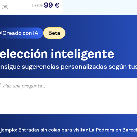
99
€
Desde:
(35)
5
Creado con IA
Beta
elección inteligente
nsigue sugerencias personalizadas según tus
una pregunta...
jemplo: Entradas sin colas para visitar La Pedrera en Barc