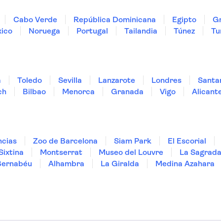
Cabo Verde
República Dominicana
Egipto
Gr
ico
Noruega
Portugal
Tailandia
Túnez
Tu
a
Toledo
Sevilla
Lanzarote
Londres
Santa
ch
Bilbao
Menorca
Granada
Vigo
Alicant
ncias
Zoo de Barcelona
Siam Park
El Escorial
Sixtina
Montserrat
Museo del Louvre
La Sagrada
Bernabéu
Alhambra
La Giralda
Medina Azahara