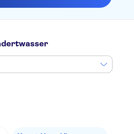
ndertwasser
 de Viena