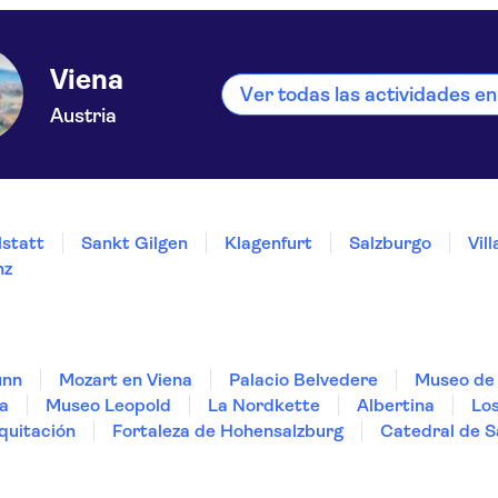
Viena
Ver todas las actividades en
Austria
lstatt
Sankt Gilgen
Klagenfurt
Salzburgo
Vil
nz
unn
Mozart en Viena
Palacio Belvedere
Museo de 
na
Museo Leopold
La Nordkette
Albertina
Los
quitación
Fortaleza de Hohensalzburg
Catedral de 