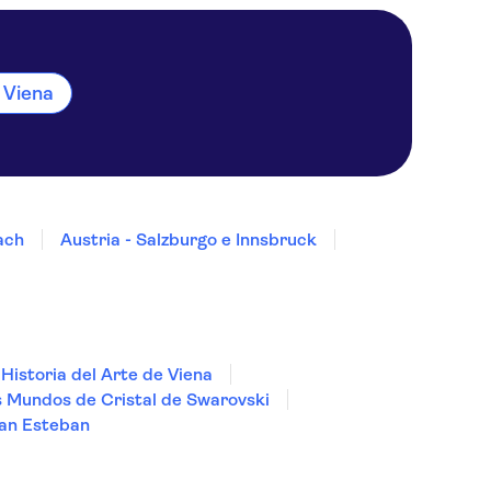
 Viena
lach
Austria - Salzburgo e Innsbruck
Historia del Arte de Viena
 Mundos de Cristal de Swarovski
San Esteban