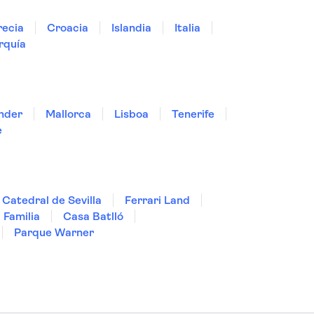
ecia
Croacia
Islandia
Italia
rquía
nder
Mallorca
Lisboa
Tenerife
e
Catedral de Sevilla
Ferrari Land
 Familia
Casa Batlló
Parque Warner