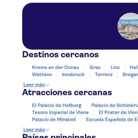
Destinos cercanos
Krems an der Donau
Graz
Linz
Hal
Wattens
Innsbruck
Tarrenz
Brege
Leer más
Atracciones cercanas
El Palacio de Hofburg
Palacio de Schönbr
Tesoro Imperial de Viena
El Prater de Vie
Palacio de Mirabell
Escuela Española de E
Leer más
Países principales