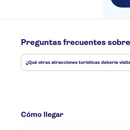
Preguntas frecuentes sobr
¿Qué otras atracciones turísticas debería vis
Estos son algunos sitios de Kunst Haus Vienna - Museum 
El Palacio de Hofburg
Palacio de Schönbrunn
Mozart en Vie
Cómo llegar