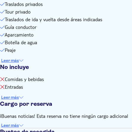
Traslados privados
En caso de control fronterizo, los pasajeros sin documentos
Tour privado
válidos pueden verse obligados a abandonar el grupo.
Traslados de ida y vuelta desde áreas indicadas
Recuerde llevar:
Un pasaporte válido con un visado Schengen válido (si es
Guía conductor
necesario) o un documento de identidad de la UE es
Aparcamiento
obligatorio
Botella de agua
Ropa y calzado cómodos, crema solar, gafas de sol y
Peaje
sombrero
Leer más
No incluye
Comidas y bebidas
Entradas
Leer más
Cargo por reserva
¡Buenas noticias! Esta reserva no tiene ningún cargo adicional
Leer más
Puntos de recogida