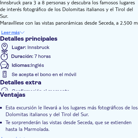
Innsbruck para 3 a 8 personas y descubra los famosos lugares
de interés fotográfico de los Dolomitas italianos y el Tirol del
Sur.
Maravíllese con las vistas panorámicas desde Seceda, a 2.500 m
de altura, con vistas que se extienden hasta la Marmolada. El
Leer más
encantador pueblo de Santa Magdalena ofrece una perspectiva
Detalles principales
inigualable del grupo montañoso Puez-Odle, enclavado en el
Lugar:
Innsbruck
Parque Natural.
Duración:
7 horas
Sumérjase en la cultura local paseando por el tradicional
pueblo de St. Urlich, famoso por su artesanía en madera.
Idiomas:
Inglés
Descubra la historia y las tradiciones de la región que han
Se acepta el bono en el móvil
moldeado esta fascinante zona a lo largo de los siglos.
Detalles extra
Complete su viaje con un abundante almuerzo en un
restaurante cervecero situado en una ciudad histórica, sede de
Confirmación al momento
Ventajas
una importante abadía. Esta experiencia privada promete no
Visita privada
sólo un paisaje impresionante, sino también el sabor de la
Esta excursión le llevará a los lugares más fotográficos de los
Bono electrónico
auténtica cultura e historia locales.
Dolomitas italianos y del Tirol del Sur.
Grupo privado
Te sorprenderán las vistas desde Seceda, que se extienden
Transporte incluido
hasta la Marmolada.
Podrás sumergirte en la cultura local en el tradicional pueblo