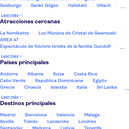
Salzburgo
Sankt Gilgen
Hallstatt
Villach
Klagenfurt
Linz
Graz
Krems an der Donau
Leer más
Viena
Atracciones cercanas
La Nordkette
Los Mundos de Cristal de Swarovski
AREA 47
Espectáculo de folclore tirolés de la familia Gundolf
El Palacio de Hofburg
Palacio de Schönbrunn
Leer más
Mozart en Viena
Palacio Belvedere
Países principales
Museo de Historia del Arte de Viena
Tesoro Imperial de Viena
El Prater de Viena
Andorra
Albania
Suiza
Costa Rica
Museo Leopold
Albertina
Palacio de Mirabell
Cabo Verde
República Dominicana
Egipto
Escuela Española de Equitación
Grecia
Croacia
Islandia
Italia
Sri Lanka
Marruecos
Maldivas
México
Noruega
Leer más
Portugal
Tailandia
Túnez
Turquía
Destinos principales
Madrid
Barcelona
Valencia
Málaga
Sevilla
Toledo
Lanzarote
Londres
Santander
Mallorca
Lisboa
Tenerife