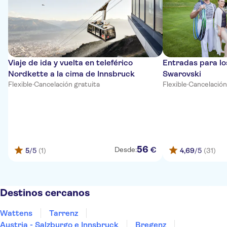
Viaje de ida y vuelta en teleférico
Entradas para lo
Nordkette a la cima de Innsbruck
Swarovski
Flexible
·
Cancelación gratuita
Flexible
·
Cancelación
56
€
Desde:
5
/5
(1)
4,69
/5
(31)
Destinos cercanos
Wattens
Tarrenz
Austria - Salzburgo e Innsbruck
Bregenz