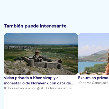
También puede interesarte
Visita privada a Khor Virap y al
Excursión privada
monasterio de Noravank con cata de
10 horas
·
Cancelació
vinos
10 horas
·
Cancelación gratuita
·
Idiomas: en, ru