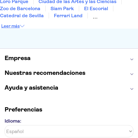
Loro Parque
Ciudad de las Artes y las Ciencias
Zoo de Barcelona
Siam Park
El Escorial
Catedral de Sevilla
Ferrari Land
Cueva de Nerja
La Torre Eiffel
Capilla Sixtina
Leer más
Montserrat
Museo del Louvre
La Sagrada Familia
Casa Batlló
Palacio Real de Madrid
Estadio Santiago Bernabéu
Alhambra
La Giralda
Medina Azahara
Empresa
Parque Warner
Nuestras recomendaciones
Ayuda y asistencia
Preferencias
Idioma: