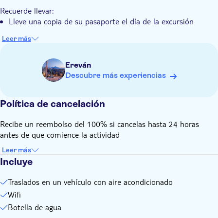
Un punto culminante es la exploración del Monasterio de
experiencia en el monasterio de Goshavank. Conocido por su
Recuerde llevar:
Geghard, Patrimonio de la Humanidad de la UNESCO,
escuela medieval y sus eruditos, Goshavank completará su
Lleve una copia de su pasaporte el día de la excursión
excavado en una roca.
inmersión en el pasado de Armenia.
Leer más
Ereván
Descubre más experiencias
Política de cancelación
Recibe un reembolso del 100% si cancelas hasta 24 horas
antes de que comience la actividad
Leer más
Incluye
Traslados en un vehículo con aire acondicionado
Wifi
Botella de agua