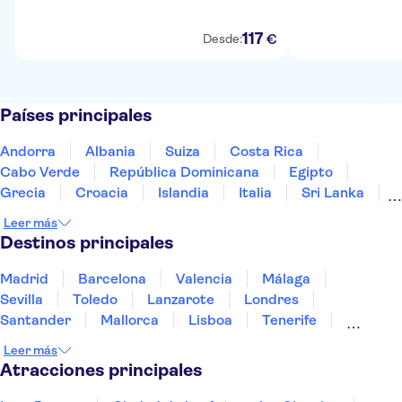
117
€
Desde:
Países principales
Andorra
Albania
Suiza
Costa Rica
Cabo Verde
República Dominicana
Egipto
Grecia
Croacia
Islandia
Italia
Sri Lanka
Marruecos
Maldivas
México
Noruega
Leer más
Portugal
Tailandia
Túnez
Turquía
Destinos principales
Madrid
Barcelona
Valencia
Málaga
Sevilla
Toledo
Lanzarote
Londres
Santander
Mallorca
Lisboa
Tenerife
Gran Canaria
Fuerteventura
Marrakech
Leer más
Bilbao
Menorca
Granada
Alicante
Vigo
Atracciones principales