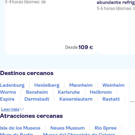
3-4 horas
·
Idiomas: de
abundante refrig
5-6 horas
·
Idiomas: 
109
€
Desde:
Destinos cercanos
Ladenburg
Heidelberg
Mannheim
Weinheim
Worms
Bensheim
Karlsruhe
Heilbronn
Espira
Darmstadt
Kaiserslautern
Rastatt
Maguncia
Aschaffenburg
Wiesbaden
Leer más
Atracciones cercanas
Isla de los Museos
Neues Museum
Río Spree
Muro de Berlín
Museo del Chocolate de Colonia