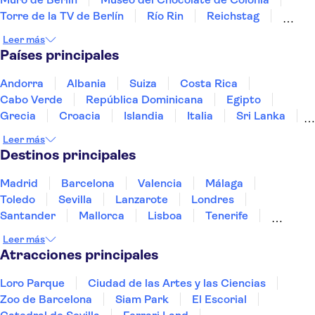
Torre de la TV de Berlín
Río Rin
Reichstag
Museo de la RDA en Berlín
Alexanderplatz
Leer más
Museo de Pérgamo
Puerta de Brandeburgo
Países principales
Puerto de Hamburgo
East Berlin
St Pauli
Andorra
Albania
Suiza
Costa Rica
Cabo Verde
República Dominicana
Egipto
Grecia
Croacia
Islandia
Italia
Sri Lanka
Marruecos
Maldivas
México
Noruega
Leer más
Portugal
Tailandia
Túnez
Turquía
Destinos principales
Madrid
Barcelona
Valencia
Málaga
Toledo
Sevilla
Lanzarote
Londres
Santander
Mallorca
Lisboa
Tenerife
Gran Canaria
Fuerteventura
Marrakech
Leer más
Bilbao
Menorca
Granada
Vigo
Alicante
Atracciones principales
Loro Parque
Ciudad de las Artes y las Ciencias
Zoo de Barcelona
Siam Park
El Escorial