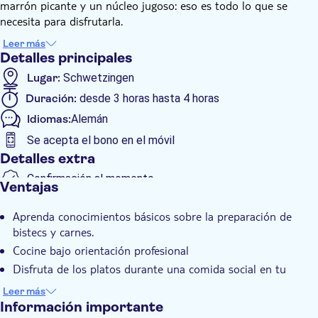
marrón picante y un núcleo jugoso: eso es todo lo que se
necesita para disfrutarla.
Este curso de cocina de carnes y bistecs le ofrece
Leer más
conocimientos básicos, mucha información importante sobre
Detalles principales
bistecs y carnes, y muchos datos interesantes sobre la
Lugar:
Schwetzingen
preparación: simple, sin complicaciones e ingeniosa.
Duración:
desde 3 horas hasta 4 horas
Prepare varios platos bajo la supervisión de un profesional y
luego disfrútelos durante una comida agradable en grupo.
Idiomas:
Alemán
Después del curso, recibirá las recetas por correo electrónico.
Se acepta el bono en el móvil
Detalles extra
Confirmación al momento
Ventajas
Visita guiada
Aprenda conocimientos básicos sobre la preparación de
Comida incluida
bistecs y carnes.
Grupo pequeño
Cocine bajo orientación profesional
Subject expert guide
Disfruta de los platos durante una comida social en tu
grupo.
Accesible en silla de ruedas
Leer más
Recibe las recetas por email y cocínalas también en casa
Información importante