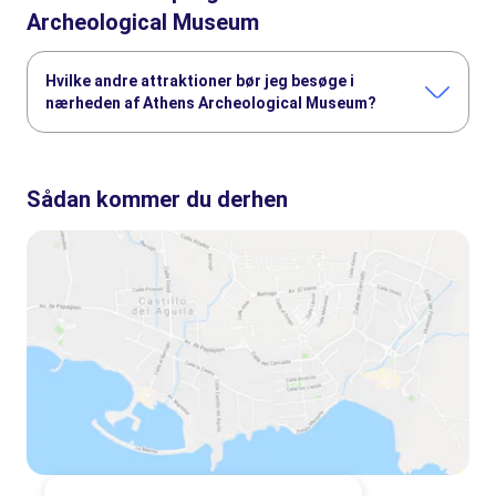
Archeological Museum
Hvilke andre attraktioner bør jeg besøge i
nærheden af Athens Archeological Museum?
Her er nogle andre seværdigheder i Athens Archeological
Museum, som du ikke må gå glip af:
Sådan kommer du derhen
Akropolis i Athens
Acropolis Museum
Ancient Agora of Athens
Temple of Poseidon
Temple of Olympian Zeus