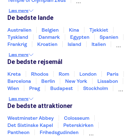
Temple of Olympian Zeus
Athens Archeological Museum
Læs mere
Santorini Volcano
Knossos Palace
Oia
De bedste lande
Heraklion Archaeological Museum
Archeological Museum of Chania
Australien
Belgien
Kina
Tjekkiet
Achilleion Palace
Elafonisi
Tyskland
Danmark
Egypten
Spanien
Paleokastritsa Monastery
TUI Rhodes Marathon
Frankrig
Kroatien
Island
Italien
Japan
Holland
Norge
Polen
Læs mere
Sverige
Slovenien
Thailand
Tyrkiet
De bedste rejsemål
Kreta
Rhodos
Rom
London
Paris
Barcelona
Berlin
New York
Lissabon
Wien
Prag
Budapest
Stockholm
Málaga
Hamborg
København
Bremen
Læs mere
Aarhus
Kiel
Helsingborg
De bedste attraktioner
Westminster Abbey
Colosseum
Det Sixtinske Kapel
Peterskirken
Pantheon
Frihedsgudinden