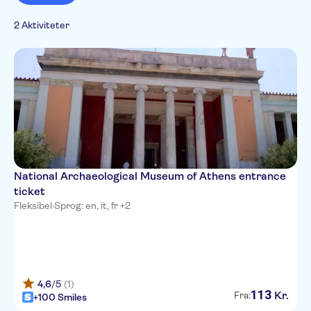
Spring linjen over
French
Museer &
2 Aktiviteter
Italian
kunstgallerier
National Archaeological Museum of Athens entrance
ticket
Fleksibel
·
Sprog: en, it, fr +2
4,6
/5
(1)
113
Kr.
Fra:
+100 Smiles