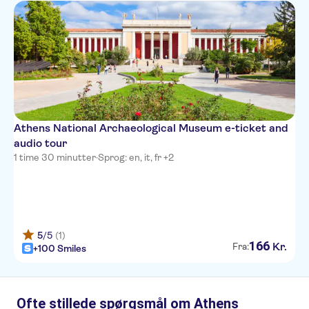
Athens National Archaeological Museum e-ticket and
audio tour
1 time 30 minutter
·
Sprog: en, it, fr +2
5
/5
(1)
166
Kr.
Fra:
+100 Smiles
Ofte stillede spørgsmål om Athens