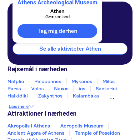
Athens Archeological Museum
Athen
Grækenland
Athen
Grækenland
Tag mig derhen
Se alle aktiviteter Athen
Rejsemål i nærheden
Nafplio
Peloponnes
Mykonos
Milos
Paros
Volos
Naxos
ios
Santorini
Halkidiki
Zakynthos
Kalambaka
Chania
Kefalonia
Læs mere
Attraktioner i nærheden
Akropolis i Athens
Acropolis Museum
Ancient Agora of Athens
Temple of Poseidon