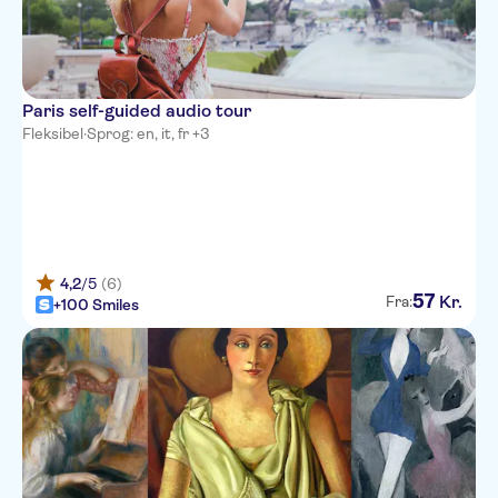
Paris self-guided audio tour
Fleksibel
·
Sprog: en, it, fr +3
4,2
/5
(6)
57
Kr.
Fra:
+100 Smiles