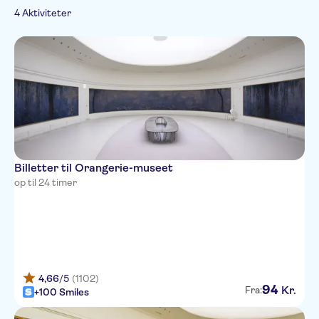
German
Hop on-hop off
Rundture til fods
Fast track
Kultur & historie
4 Aktiviteter
Spanish
Seværdigheder
Sightseeing &
Chinese
traditioner
Museer &
Byrundture
kunstgallerier
Topattraktioner
Billetter til Orangerie-museet
op til 24 timer
4,66
/5
(1102)
94
Kr.
Fra:
+100 Smiles