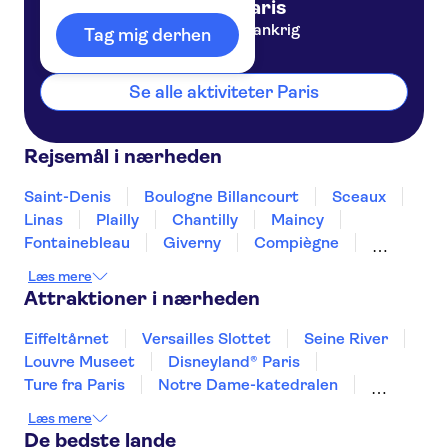
Paris
Frankrig
Tag mig derhen
Se alle aktiviteter Paris
Rejsemål i nærheden
Saint-Denis
Boulogne Billancourt
Sceaux
Linas
Plailly
Chantilly
Maincy
Fontainebleau
Giverny
Compiègne
Rouen
Amiens
Orleans
Épernay
Læs mere
Attraktioner i nærheden
Eiffeltårnet
Versailles Slottet
Seine River
Louvre Museet
Disneyland® Paris
Ture fra Paris
Notre Dame-katedralen
Day trips to Monaco
Læs mere
Day trips to Monte Carlo
Day trips to Eze
De bedste lande