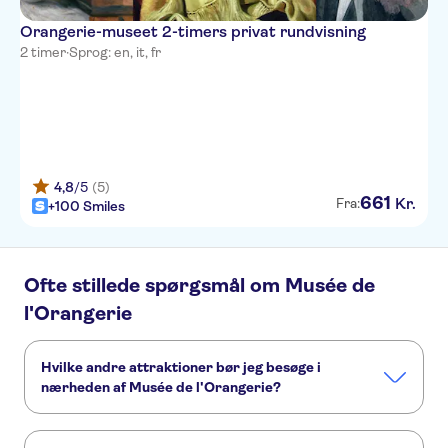
Orangerie-museet 2-timers privat rundvisning
2 timer
·
Sprog: en, it, fr
4,8
/5
(5)
661
Kr.
Fra:
+100 Smiles
Ofte stillede spørgsmål om Musée de
l'Orangerie
Hvilke andre attraktioner bør jeg besøge i
nærheden af Musée de l'Orangerie?
Her er nogle andre seværdigheder i Musée de l'Orangerie,
som du ikke må gå glip af: