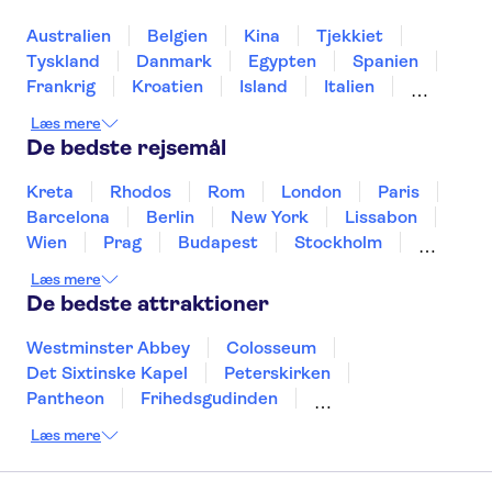
Loiredalen og Slotte
Sainte Chapelle og Conciergeriet
Giverny
Australien
Belgien
Kina
Tjekkiet
Orsay Museet
Place du Trocadéro
Tyskland
Danmark
Egypten
Spanien
Frankrig
Kroatien
Island
Italien
Japan
Holland
Norge
Polen
Læs mere
Sverige
Slovenien
Thailand
Tyrkiet
De bedste rejsemål
Kreta
Rhodos
Rom
London
Paris
Barcelona
Berlin
New York
Lissabon
Wien
Prag
Budapest
Stockholm
Málaga
Hamborg
København
Bremen
Læs mere
Aarhus
Kiel
Helsingborg
De bedste attraktioner
Westminster Abbey
Colosseum
Det Sixtinske Kapel
Peterskirken
Pantheon
Frihedsgudinden
Tower of London
Empire State Building
Læs mere
Moulin Rouge
Burj Khalifa
Keukenhof
Alcatraz
Elbphilharmonie