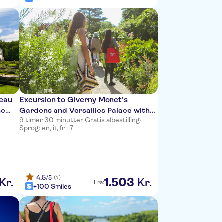
ceau
Excursion to Giverny Monet's
ne
Gardens and Versailles Palace with
9 timer 30 minutter
·
Gratis afbestilling
·
audio guide and lunch
Sprog: en, it, fr +7
4,5
(4)
/5
1
.
503
Kr.
Kr.
Fra:
+100 Smiles