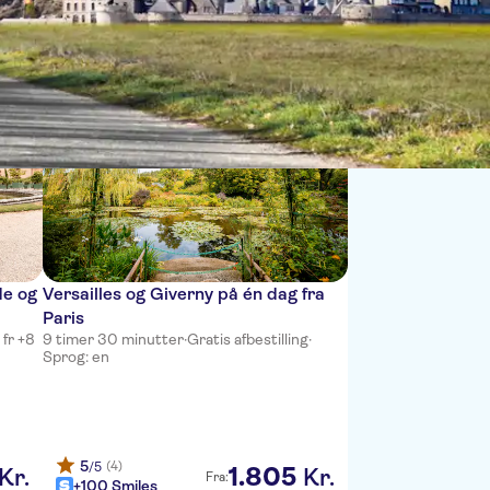
Sort by:
de og
Versailles og Giverny på én dag fra
Paris
 fr +8
9 timer 30 minutter
·
Gratis afbestilling
·
Sprog: en
5
(4)
/5
1
.
805
Kr.
Kr.
Fra:
+100 Smiles