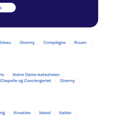
s
ebleau
Giverny
Compiègne
Rouen
is
Notre Dame-katedralen
 Chapelle og Conciergeriet
Giverny
rig
Kroatien
Island
Italien