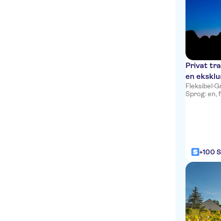
Privat tra
en eksklu
Fleksibel
·
Gr
Sprog: en, f
+100 S