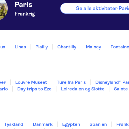
Paris
Se alle aktiviteter Pari
Frankrig
ux
Linas
Plailly
Chantilly
Maincy
Fontain
ver
Louvre Museet
Ture fra Paris
Disneyland® Par
arlo
Day trips to Eze
Loiredalen og Slotte
Sainte
Tyskland
Danmark
Egypten
Spanien
Frank