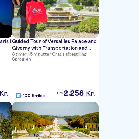
aris i
Guided Tour of Versailles Palace and
Giverny with Transportation and
8 timer 45 minutter
·
Gratis afbestilling
·
Lunch
Sprog: en
2
.
258
Kr.
Kr.
Fra:
+100 Smiles