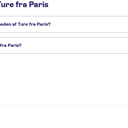
ure fra Paris
heden af Ture fra Paris?
kke må gå glip af:
Disneyland® Paris
fra Paris?
les hel dag med audioguide og transport
Versailles og Giverny på én dag fra Par
Day trip to Chambord, Chenonceau and Amboise from Paris with wine tasting