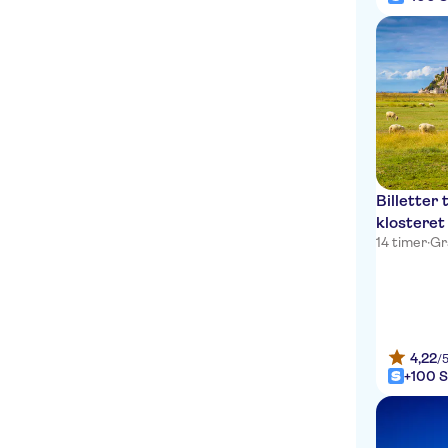
Billetter 
klosteret
14 timer
·
Gra
4,22
/
+100 S