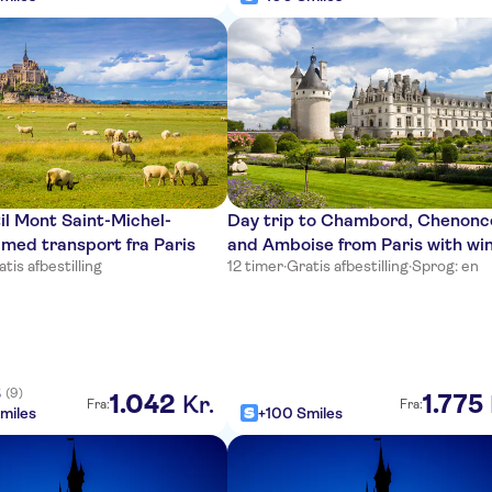
til Mont Saint-Michel-
Day trip to Chambord, Chenon
 med transport fra Paris
and Amboise from Paris with wi
tis afbestilling
12 timer
·
Gratis afbestilling
·
Sprog: en
tasting
(9)
5
1
.
042
1
.
775
Kr.
Fra:
Fra:
miles
+100 Smiles