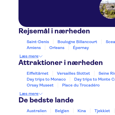
Rejsemål i nærheden
Saint-Denis
Boulogne Billancourt
Scea
Amiens
Orleans
Épernay
Læs mere
Attraktioner i nærheden
Eiffeltårnet
Versailles Slottet
Seine Ri
Day trips to Monaco
Day trips to Monte C
Orsay Museet
Place du Trocadéro
Læs mere
De bedste lande
Australien
Belgien
Kina
Tjekkiet