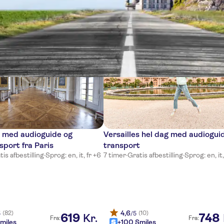
ter
s med audioguide og
Versailles hel dag med audiogui
sport fra Paris
transport
tis afbestilling
·
Sprog: en, it, fr +6
7 timer
·
Gratis afbestilling
·
Sprog: en, it,
4,6
(82)
(10)
5
/5
619
748
Kr.
Fra:
Fra:
miles
+100 Smiles