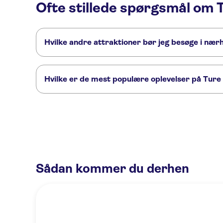
Ofte stillede spørgsmål om T
Hvilke andre attraktioner bør jeg besøge i nær
Her er nogle andre seværdigheder i Ture fra Paris, som du i
Eiffeltårnet
Versailles Slottet
Seine River
Louvre Museet
Hvilke er de mest populære oplevelser på Ture 
Dette er de mest elskede aktiviteter på Ture fra Paris:
Versailles med audioguide og returtransport fra Paris
Versail
Billetter til Mont Saint-Michel-klosteret med transport fra Paris
Sådan kommer du derhen