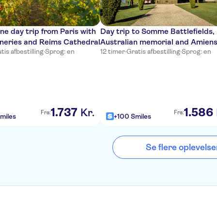
 day trip from Paris with
Day trip to Somme Battlefields,
wineries and Reims Cathedral
Australian memorial and Amien
tis afbestilling
·
Sprog: en
12 timer
·
Gratis afbestilling
·
Sprog: en
cathedral from Paris
1
.
737
1
.
586
Kr.
Fra:
Fra:
miles
+100 Smiles
Se flere oplevelse