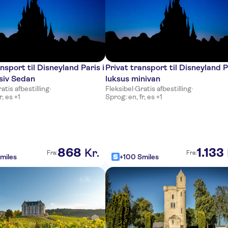
nsport til Disneyland Paris i
Privat transport til Disneyland P
siv Sedan
luksus minivan
atis afbestilling
·
Fleksibel
·
Gratis afbestilling
·
r, es +1
Sprog: en, fr, es +1
868
1
.
133
Kr.
Fra:
Fra:
miles
+100 Smiles