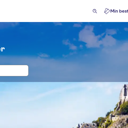
Min best
er
ter og billetter til Ture fra Paris
flugter & dagsture
Seværdigheder & guidede rundture