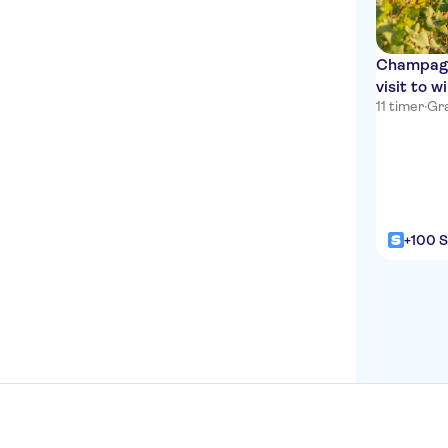
Champagne
visit to 
11 timer
·
Gra
+100 S