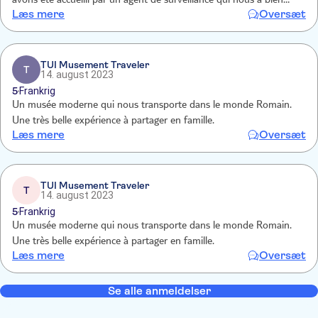
avons été accueilli par un agent de surveillance qui nous a bien
Læs mere
Oversæt
indiqué le sens de la visite. En plus des autres visites nous avons
découvert d'autres salles.
TUI Musement Traveler
T
14. august 2023
5
Frankrig
Un musée moderne qui nous transporte dans le monde Romain.
Une très belle expérience à partager en famille.
Læs mere
Oversæt
TUI Musement Traveler
T
14. august 2023
5
Frankrig
Un musée moderne qui nous transporte dans le monde Romain.
Une très belle expérience à partager en famille.
Læs mere
Oversæt
Se alle anmeldelser