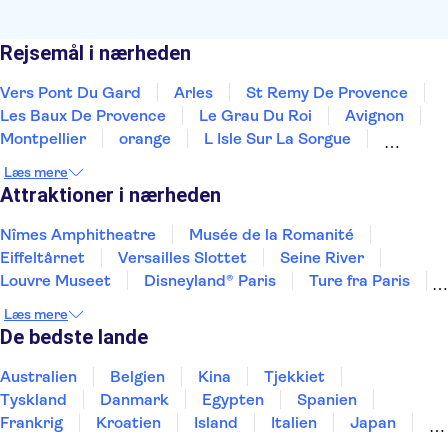
Rejsemål i nærheden
Vers Pont Du Gard
Arles
St Remy De Provence
Les Baux De Provence
Le Grau Du Roi
Avignon
Montpellier
orange
L Isle Sur La Sorgue
Sete
Aix-en-Provence
Marseille
Beziers
Læs mere
Narbonne
Le Castellet
Attraktioner i nærheden
Nîmes Amphitheatre
Musée de la Romanité
Eiffeltårnet
Versailles Slottet
Seine River
Louvre Museet
Disneyland® Paris
Ture fra Paris
Notre Dame-katedralen
Day trips to Monaco
Læs mere
Day trips to Monte Carlo
Day trips to Eze
De bedste lande
Loiredalen og Slotte
Sainte Chapelle og Conciergeriet
Giverny
Australien
Belgien
Kina
Tjekkiet
Tyskland
Danmark
Egypten
Spanien
Frankrig
Kroatien
Island
Italien
Japan
Holland
Norge
Polen
Sverige
Slovenien