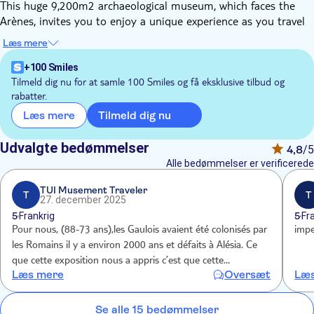
This huge 9,200m2 archaeological museum, which faces the
Arènes, invites you to enjoy a unique experience as you travel
back in time through the history of Nîmes, from the 7th
Læs mere
century BC to the Middle Ages, through a highly innovative
museography and immersive scenography (augmented reality,
+100 Smiles
monumental audiovisual technologies, etc.).
Tilmeld dig nu for at samle 100 Smiles og få eksklusive tilbud og
rabatter.
Benefiting from contemporary architecture and the latest
technological innovations, the venue has a panoramic
Tilmeld dig nu
Læs mere
restaurant, an archaeological garden and an open-air rooftop
offering a breathtaking 360° view of Nîmes and its finest
Udvalgte bedømmelser
4,8
/5
Roman jewels.
Alle bedømmelser er verificerede
TUI Musement Traveler
T
T
27. december 2025
5
Frankrig
5
Fr
Pour nous, (88-73 ans),les Gaulois avaient été colonisés par
impe
les Romains il y a environ 2000 ans et défaits à Alésia. Ce
que cette exposition nous a appris c’est que cette
Læs mere
Oversæt
Læs
colonisation n’a pas été aussi dramatique puisque les
Romains ont su élever les Gaulois les plus billants dans la
société !
Se alle 15 bedømmelser