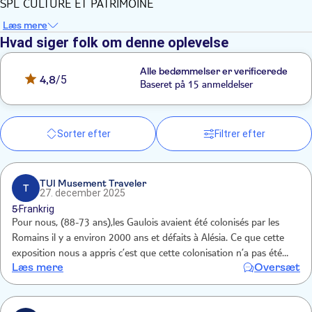
SPL CULTURE ET PATRIMOINE
Læs mere
Hvad siger folk om denne oplevelse
Alle bedømmelser er verificerede
4,8
/5
Baseret på 15 anmeldelser
Sorter efter
Filtrer efter
TUI Musement Traveler
T
27. december 2025
5
Frankrig
Pour nous, (88-73 ans),les Gaulois avaient été colonisés par les
Romains il y a environ 2000 ans et défaits à Alésia. Ce que cette
exposition nous a appris c’est que cette colonisation n’a pas été
Læs mere
Oversæt
aussi dramatique puisque les Romains ont su élever les Gaulois les
plus billants dans la société !