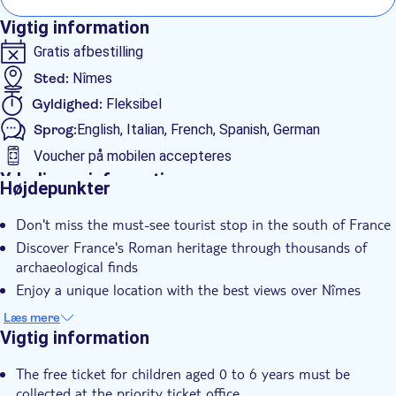
Vigtig information
Gratis afbestilling
Sted:
Nîmes
Gyldighed:
Fleksibel
Sprog:
English, Italian, French, Spanish, German
Voucher på mobilen accepteres
Yderligere information
Højdepunkter
Øjeblikkelig bekræftelse
Don't miss the must-see tourist stop in the south of France
Spring linjen over
Discover France's Roman heritage through thousands of
Entréudgifter er Inkluderet
archaeological finds
Enjoy a unique location with the best views over Nîmes
Tag hele familien med – alle vil elske det
Læs mere
Spar tid og se mere med spring-køen-over-adgang
Vigtig information
The free ticket for children aged 0 to 6 years must be
collected at the priority ticket office