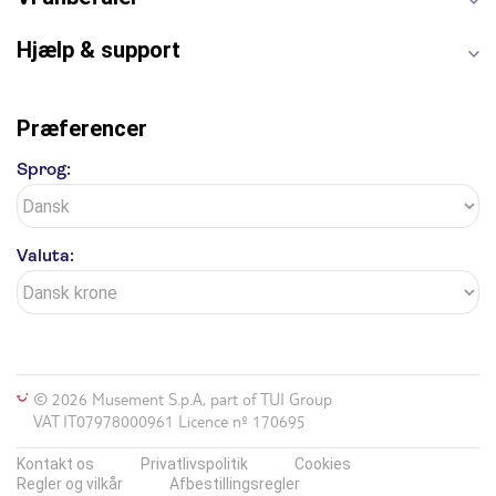
Hjælp & support
Præferencer
Sprog:
Valuta:
© 2026 Musement S.p.A, part of TUI Group
VAT IT07978000961 Licence nº 170695
Kontakt os
Privatlivspolitik
Cookies
Regler og vilkår
Afbestillingsregler