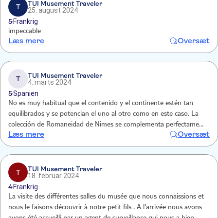
TUI Musement Traveler
T
25. august 2024
5
Frankrig
impeccable
Læs mere
Oversæt
TUI Musement Traveler
T
4. marts 2024
5
Spanien
No es muy habitual que el contenido y el continente estén tan
equilibrados y se potencian el uno al otro como en este caso. La
colección de Romaneidad de Nimes se complementa perfectamente
Læs mere
Oversæt
con el espléndido diseño arquitectónico ideado por Norman Foster.
TUI Musement Traveler
T
18. februar 2024
4
Frankrig
La visite des différentes salles du musée que nous connaissions et
nous le faisons découvrir à notre petit fils . A l'arrivée nous avons