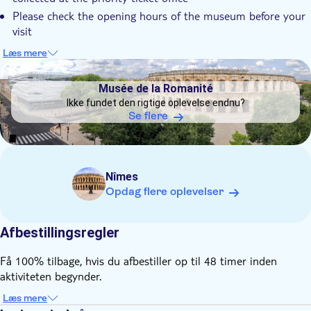
Please check the opening hours of the museum before your
visit
Present your ticket directly at the entrance of the museum
Læs mere
DSA1Musée de la Romanité
Musée de la Romanité
Ikke fundet den rigtige oplevelse endnu?
Se flere
Nîmes
Opdag flere oplevelser
Afbestillingsregler
Få 100% tilbage, hvis du afbestiller op til 48 timer inden
aktiviteten begynder.
Læs mere