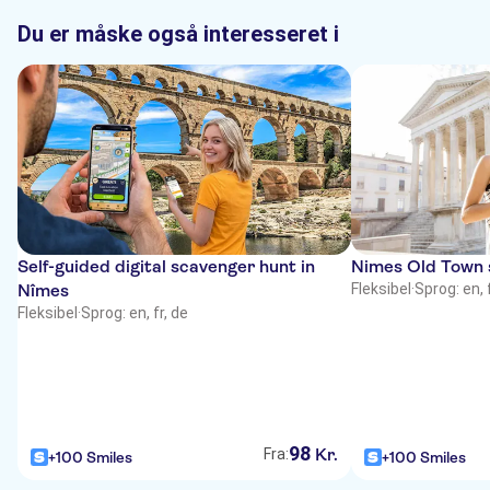
Du er måske også interesseret i
Self-guided digital scavenger hunt in
Nimes Old Town s
Nîmes
Fleksibel
·
Sprog: en, 
Fleksibel
·
Sprog: en, fr, de
98
Kr.
Fra:
+100 Smiles
+100 Smiles