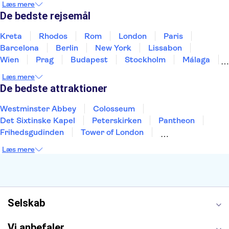
Læs mere
Thailand
Tyrkiet
De bedste rejsemål
Kreta
Rhodos
Rom
London
Paris
Barcelona
Berlin
New York
Lissabon
Wien
Prag
Budapest
Stockholm
Málaga
Hamborg
København
Bremen
Aarhus
Læs mere
Kiel
Helsingborg
De bedste attraktioner
Westminster Abbey
Colosseum
Det Sixtinske Kapel
Peterskirken
Pantheon
Frihedsgudinden
Tower of London
Empire State Building
Moulin Rouge
Læs mere
Burj Khalifa
Keukenhof
Alcatraz
Elbphilharmonie
Yosemite National Park
Alhambra
Taj Mahal
St. Pauli
Harry Potter Studios
Tivoli
Petra
Selskab
Vi anbefaler