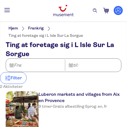
Filters
Pris (voksen)
Pickup på hotel
Alternativer
Hjem
Frankrig
Lokalt særpræg
Kategorier
Min
DKK
Max
DKK
Ting at foretage sig i L Isle Sur La Sorgue
Gratis aflysning
Aktiviteter
NO-PICKUP
Aktivitetssprog
Ting at foretage sig i L Isle Sur La
Øjeblikkelig bekræftelse
Aktiviteter i byen
Seværdigheder & guidede
English
Entréudgifter er Inkluderet
Sorgue
rundture
French
Guidet Tur
Seværdigheder
Udflugter & dagsture
Elektronisk billet
Fra:
til:
Kultur & historie
Topattraktioner
Filter
2 Aktiviteter
Luberon markets and villages from Aix
en Provence
9 timer
·
Gratis afbestilling
·
Sprog: en, fr