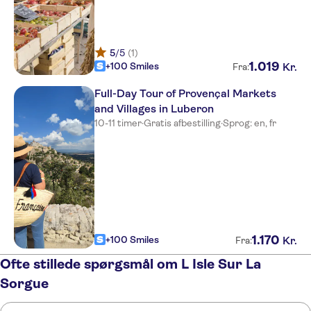
5
/5
(1)
1
.
019
+100 Smiles
Kr.
Fra:
Full-Day Tour of Provençal Markets
and Villages in Luberon
10-11 timer
·
Gratis afbestilling
·
Sprog: en, fr
1
.
170
+100 Smiles
Kr.
Fra:
Ofte stillede spørgsmål om L Isle Sur La
Sorgue