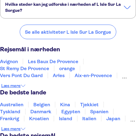
Hvilke steder kan jeg udforske i nærheden af L Isle Sur La
Sorgue?
Her er nogle af vores foretrukne steder at besøge i nærheden af L
Isle Sur La Sorgue:
Se alle aktiviteter L Isle Sur La Sorgue
Avignon
Les Baux De Provence
St Remy De Provence
orange
Vers Pont Du Gard
Rejsemål i nærheden
Avignon
Les Baux De Provence
St Remy De Provence
orange
Vers Pont Du Gard
Arles
Aix-en-Provence
Nîmes
Marseille
Le Grau Du Roi
Læs mere
Le Castellet
Montpellier
Bandol
Toulon
De bedste lande
Draguignan
Australien
Belgien
Kina
Tjekkiet
Tyskland
Danmark
Egypten
Spanien
Frankrig
Kroatien
Island
Italien
Japan
Holland
Norge
Polen
Sverige
Slovenien
Læs mere
Thailand
Tyrkiet
De bedste rejsemål