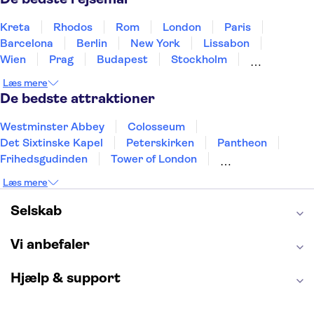
Kreta
Rhodos
Rom
London
Paris
Barcelona
Berlin
New York
Lissabon
Wien
Prag
Budapest
Stockholm
København
Málaga
Hamborg
Bremen
Læs mere
Aarhus
Kiel
Helsingborg
De bedste attraktioner
Westminster Abbey
Colosseum
Det Sixtinske Kapel
Peterskirken
Pantheon
Frihedsgudinden
Tower of London
Empire State Building
Moulin Rouge
Læs mere
Burj Khalifa
Keukenhof
Alcatraz
Elbphilharmonie
Yosemite National Park
Selskab
Alhambra
Taj Mahal
St. Pauli
Harry Potter Studios
Tivoli
Petra
Vi anbefaler
Hjælp & support