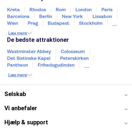
Kreta
Rhodos
Rom
London
Paris
Barcelona
Berlin
New York
Lissabon
Wien
Prag
Budapest
Stockholm
København
Málaga
Hamborg
Bremen
Læs mere
Aarhus
Kiel
Helsingborg
De bedste attraktioner
Westminster Abbey
Colosseum
Det Sixtinske Kapel
Peterskirken
Pantheon
Frihedsgudinden
Tower of London
Empire State Building
Læs mere
Moulin Rouge
Burj Khalifa
Keukenhof
Alcatraz
Elbphilharmonie
Yosemite National Park
Alhambra
Selskab
Taj Mahal
St. Pauli
Harry Potter Studios
Tivoli
Petra
Vi anbefaler
Hjælp & support