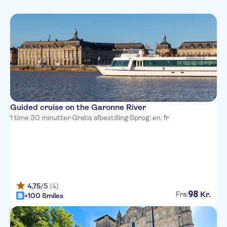
Mad & drikke
Spanish
Subject expert guide
Udendørs aktiviteter
Italian
Smagsprøver på
Kørestolsvenlig
Vandreture &
Dutch
drikkevarer
Fast track
cykeludflugter
Prøvesmagninger
Portuguese
og middage
Chinese
Guided cruise on the Garonne River
1 time 30 minutter
·
Gratis afbestilling
·
Sprog: en, fr
4,75
/5
(4)
98
Kr.
Fra:
+100 Smiles