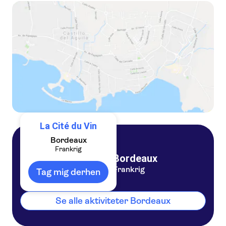
Bordeaux City Pass with validity 24h, 48h, 72h or 96h
La Cité du Vin
Bordeaux
Frankrig
Bordeaux
Frankrig
Tag mig derhen
Se alle aktiviteter Bordeaux