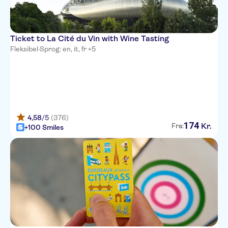
Ticket to La Cité du Vin with Wine Tasting
Fleksibel
·
Sprog: en, it, fr +5
4,58
/5
(376)
174
Kr.
Fra:
+100 Smiles