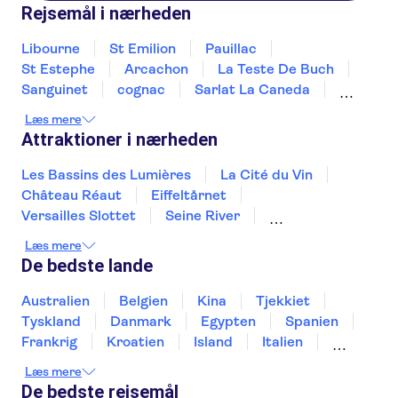
Rejsemål i nærheden
Libourne
St Emilion
Pauillac
St Estephe
Arcachon
La Teste De Buch
Sanguinet
cognac
Sarlat La Caneda
La Rochelle
Bayonne
Pau
Biarritz
Læs mere
Espelette
Attraktioner i nærheden
Les Bassins des Lumières
La Cité du Vin
Château Réaut
Eiffeltårnet
Versailles Slottet
Seine River
Louvre Museet
Ture fra Paris
Læs mere
Disneyland® Paris
Notre Dame-katedralen
De bedste lande
Day trips to Monaco
Day trips to Monte Carlo
Day trips to Eze
Australien
Belgien
Kina
Tjekkiet
Loiredalen og Slotte
Tyskland
Danmark
Egypten
Spanien
Sainte Chapelle og Conciergeriet
Frankrig
Kroatien
Island
Italien
Japan
Holland
Norge
Polen
Læs mere
Sverige
Slovenien
Thailand
Tyrkiet
De bedste rejsemål