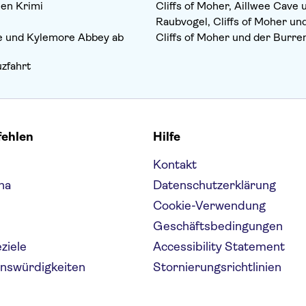
nen Krimi
Cliffs of Moher, Aillwee Cave
Raubvogel, Cliffs of Moher un
e und Kylemore Abbey ab
Cliffs of Moher und der Burre
uzfahrt
fehlen
Hilfe
Kontakt
na
Datenschutzerklärung
Cookie-Verwendung
Geschäftsbedingungen
eziele
Accessibility Statement
enswürdigkeiten
Stornierungsrichtlinien