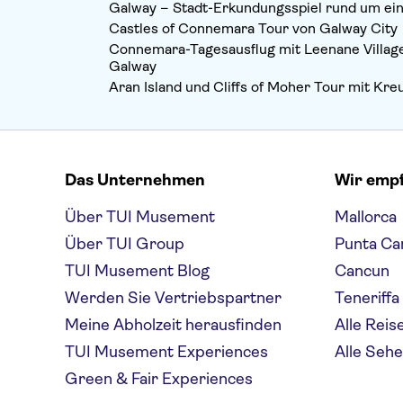
Galway – Stadt-Erkundungsspiel rund um ei
Castles of Connemara Tour von Galway City
Connemara-Tagesausflug mit Leenane Villag
Galway
Aran Island und Cliffs of Moher Tour mit Kre
Das Unternehmen
Wir emp
Über TUI Musement
Mallorca
Über TUI Group
Punta Ca
TUI Musement Blog
Cancun
Werden Sie Vertriebspartner
Teneriffa
Meine Abholzeit herausfinden
Alle Reis
TUI Musement Experiences
Alle Seh
Green & Fair Experiences