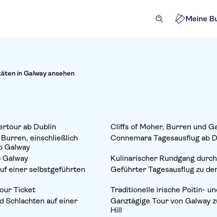
Meine B
itäten in Galway ansehen
ertour ab Dublin
Cliffs of Moher, Burren und G
Burren, einschließlich
Connemara Tagesausflug ab Du
ab Galway
b Galway
Kulinarischer Rundgang durc
uf einer selbstgeführten
Geführter Tagesausflug zu den
our Ticket
Traditionelle irische Poitin-
 Schlachten auf einer
Ganztägige Tour von Galway 
Hill