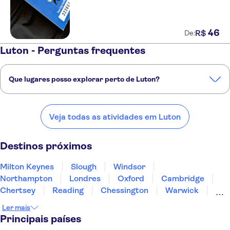
46
R$
De:
Luton - Perguntas frequentes
Que lugares posso explorar perto de Luton?
Confira alguns dos nossos lugares favoritos para visitar perto de
Luton:
Veja todas as atividades em Luton
Milton Keynes
Slough
Windsor
Northampton
Londres
Destinos próximos
Milton Keynes
Slough
Windsor
Northampton
Londres
Oxford
Cambridge
Chertsey
Reading
Chessington
Warwick
Stratford-upon-Avon
Coventry
Leicester
Ler mais
Winchester
Principais países