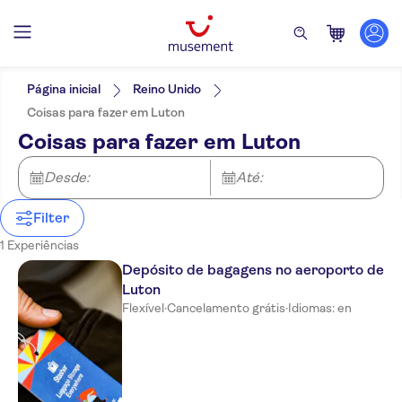
Filtros
Preço (por adulto)
Hotel pickup
Opções de ingressos
Página inicial
Reino Unido
Cancelamento gratuito
Categorias
Mín.
R$
Máx.
R$
Coisas para fazer em Luton
Confirmação instantânea
Experiências para os locais
NO-PICKUP
Idomas
Coisas para fazer em Luton
Extras
Inglês
Desde:
Até:
Filter
1 Experiências
Depósito de bagagens no aeroporto de
Luton
Flexível
·
Cancelamento grátis
·
Idiomas: en