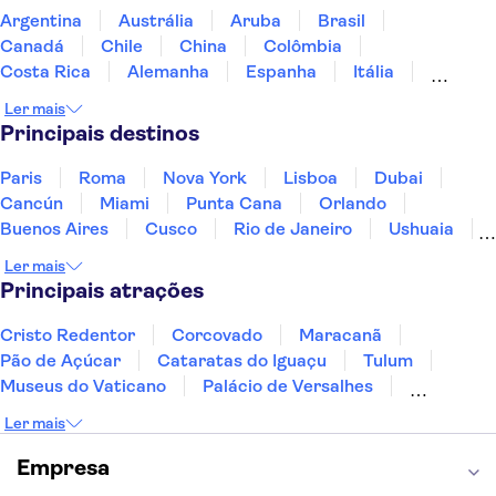
Argentina
Austrália
Aruba
Brasil
Canadá
Chile
China
Colômbia
Costa Rica
Alemanha
Espanha
Itália
Jamaica
Japão
Marrocos
México
Ler mais
Panamá
Peru
Portugal
Uruguai
Principais destinos
Paris
Roma
Nova York
Lisboa
Dubai
Cancún
Miami
Punta Cana
Orlando
Buenos Aires
Cusco
Rio de Janeiro
Ushuaia
Foz do Iguaçu
Mendoza
Salvador
Ler mais
Fernando de Noronha
Curitiba
Recife
Fortaleza
Principais atrações
Cristo Redentor
Corcovado
Maracanã
Pão de Açúcar
Cataratas do Iguaçu
Tulum
Museus do Vaticano
Palácio de Versalhes
Torre Eiffel
Coliseu
Capela Sistina
Ler mais
Museu do Louvre
Sagrada Família
Estátua da Liberdade
Empire State Building
Empresa
Grand Canyon
Burj Khalifa
Montmartre