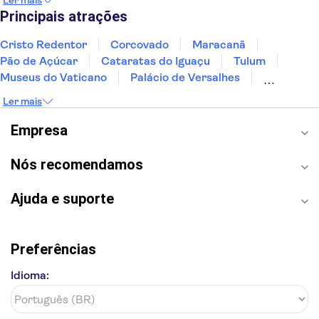
Ler mais
Fernando de Noronha
Curitiba
Recife
Fortaleza
Principais atrações
Cristo Redentor
Corcovado
Maracanã
Pão de Açúcar
Cataratas do Iguaçu
Tulum
Museus do Vaticano
Palácio de Versalhes
Torre Eiffel
Coliseu
Capela Sistina
Ler mais
Museu do Louvre
Sagrada Família
Estátua da Liberdade
Empire State Building
Empresa
Grand Canyon
Burj Khalifa
Montmartre
Torre de Belém
Discovery Cove
Nós recomendamos
Ajuda e suporte
Preferências
Idioma: