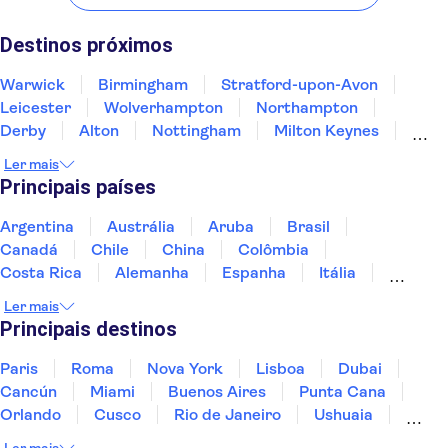
Warwick
Birmingham
Stratford-upon-Avon
Leicester
Wolverhampton
Destinos próximos
Warwick
Birmingham
Stratford-upon-Avon
Leicester
Wolverhampton
Northampton
Derby
Alton
Nottingham
Milton Keynes
Oxford
Stoke-on-Trent
Luton
Peak District
Ler mais
Sheffield
Principais países
Argentina
Austrália
Aruba
Brasil
Canadá
Chile
China
Colômbia
Costa Rica
Alemanha
Espanha
Itália
Jamaica
Japão
Marrocos
México
Ler mais
Panamá
Peru
Portugal
Uruguai
Principais destinos
Paris
Roma
Nova York
Lisboa
Dubai
Cancún
Miami
Buenos Aires
Punta Cana
Orlando
Cusco
Rio de Janeiro
Ushuaia
Foz do Iguaçu
Mendoza
Salvador