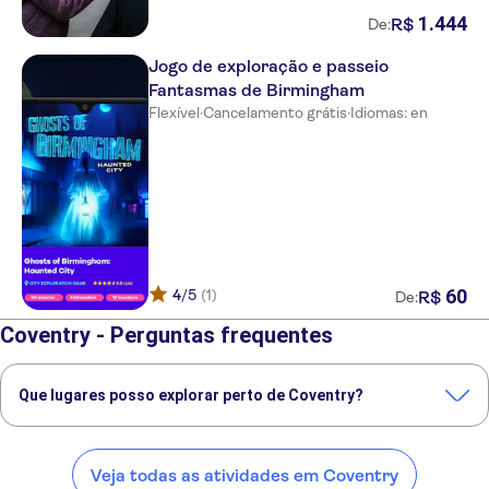
1
.
444
R$
De:
Jogo de exploração e passeio
Fantasmas de Birmingham
Flexível
·
Cancelamento grátis
·
Idiomas: en
60
4
/5
(1)
R$
De:
Coventry - Perguntas frequentes
Que lugares posso explorar perto de Coventry?
Confira alguns dos nossos lugares favoritos para visitar perto de
Coventry:
Veja todas as atividades em Coventry