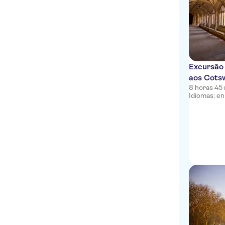
Excursão
aos Cotsw
8 horas 45
Idiomas: en