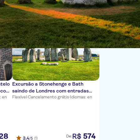
Ordenar por:
telo
Excursão a Stonehenge e Bath
, com
saindo de Londres com entradas
: en
Flexível
·
Cancelamento grátis
·
Idiomas: en
opcionais para o sítio arqueológico
de Stonehenge e banhos romanos
28
574
R$
De:
3,4
(1)
/5