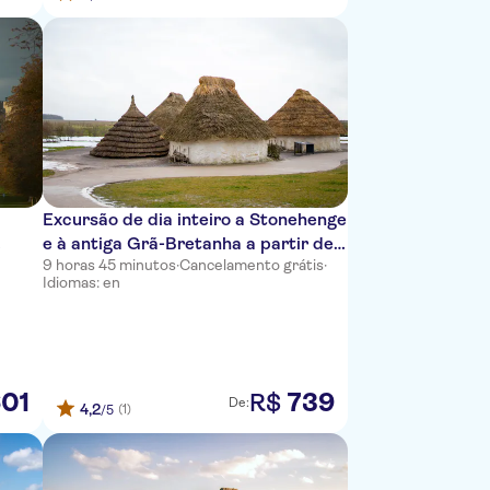
Excursão de dia inteiro a Stonehenge
e à antiga Grã-Bretanha a partir de
9 horas 45 minutos
·
Cancelamento grátis
·
Londres
Idiomas: en
01
739
R$
De:
4,2
(1)
/5