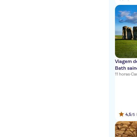
Viagem d
Bath sai
11 horas
·
Ca
opcional
4,5
/5