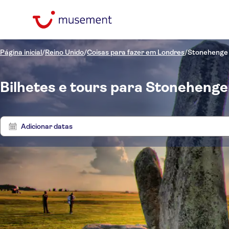
Página inicial
/
Reino Unido
/
Coisas para fazer em Londres
/
Stonehenge
Bilhetes e tours para Stonehenge
Adicionar datas
Preço (por adulto)
Tours
Hotel pickup
Opções de ingressos
Cancelamento gratuito
Categorias
R$
R$
Ex
Mín.
Máx.
Confirmação instantânea
Excursões e passeios de
Idomas
NO-PICKUP