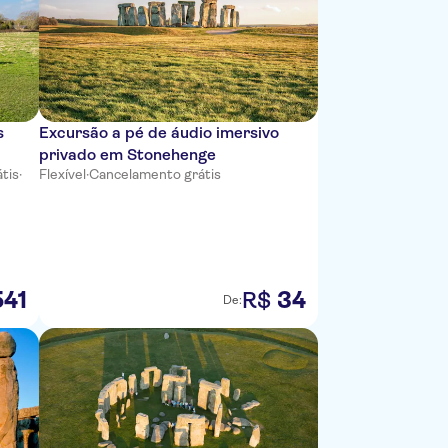
s
Excursão a pé de áudio imersivo
privado em Stonehenge
tis
·
Flexível
·
Cancelamento grátis
541
34
R$
De: