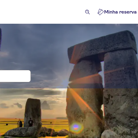
Minha reserva
 e bilhetes para Stonehenge
cursões e passeios de um dia
Atividades
Atrações e visi