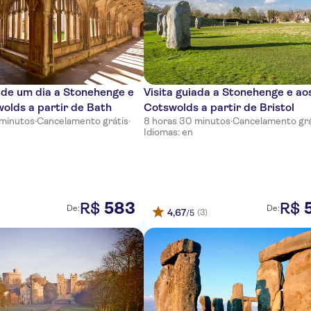
 de um dia a Stonehenge e
Visita guiada a Stonehenge e ao
olds a partir de Bath
Cotswolds a partir de Bristol
 minutos
·
Cancelamento grátis
·
8 horas 30 minutos
·
Cancelamento grá
Idiomas: en
583
R$
R$
De:
De:
4,67
(3)
/5