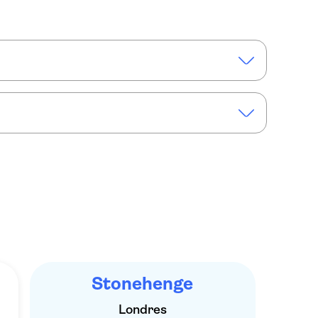
com entrada incluída
telo de Windsor a partir de Londres
Stonehenge
Londres