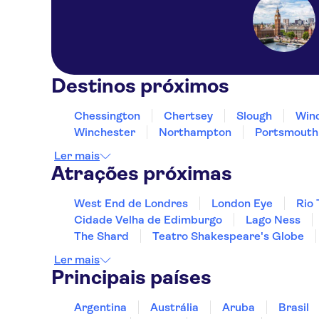
Destinos próximos
Chessington
Chertsey
Slough
Win
Winchester
Northampton
Portsmouth
Ler mais
Atrações próximas
West End de Londres
London Eye
Rio
Cidade Velha de Edimburgo
Lago Ness
The Shard
Teatro Shakespeare's Globe
Ler mais
Principais países
Argentina
Austrália
Aruba
Brasil