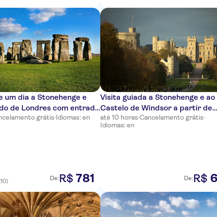
e um dia a Stonehenge e
Visita guiada a Stonehenge e ao
ndo de Londres com entrada
Castelo de Windsor a partir de
ncelamento grátis
·
Idiomas: en
até 10 horas
·
Cancelamento grátis
·
 para os Banhos Romanos
Londres
Idiomas: en
781
6
R$
R$
De:
De:
(10)