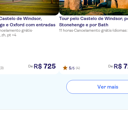
 Castelo de Windsor,
Tour pelo Castelo de Windsor, p
ge e Oxford com entradas
Stonehenge e por Bath
ncelamento grátis
·
11 horas
·
Cancelamento grátis
·
Idiomas:
 zh, pt +4
725
7
R$
R$
De:
De:
5
(3)
(4)
/5
Ver mais