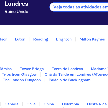
Londres
Veja todas as atividades e
Reino Unido
dsor
Luton
Reading
Brighton
Milton Keynes
 Tâmisa
Tower Bridge
Torre de Londres
Madame T
Trips from Glasgow
Chá da Tarde em Londres (Afterno
The London Dungeon
Palácio de Buckingham
Canadá
Chile
China
Colômbia
Costa Rica