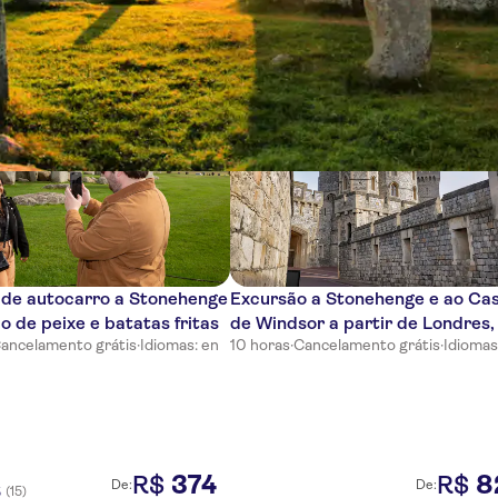
cias
 de autocarro a Stonehenge
Excursão a Stonehenge e ao Cas
 de peixe e batatas fritas
de Windsor a partir de Londres
ancelamento grátis
·
Idiomas: en
10 horas
·
Cancelamento grátis
·
Idiomas
entrada incluída
374
8
R$
R$
De:
De:
(15)
5