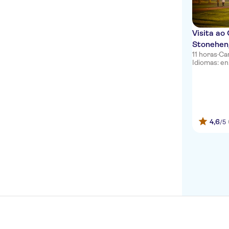
Visita ao
Stonehen
11 horas
·
Ca
Idiomas: en,
4,6
/5