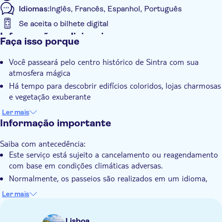
Idiomas:
Inglês, Francês, Espanhol, Português
Se aceita o bilhete digital
Informações adicionais
Faça isso porque
Confirmação instantânea
Você passeará pelo centro histórico de Sintra com sua
Tour guiado
atmosfera mágica
Grupo pequeno
Há tempo para descobrir edifícios coloridos, lojas charmosas
Voucher eletrônico
e vegetação exuberante
Uma visita guiada ao fascinante monumento da Quinta da
Transporte incluído
Ler mais
Regaleira está incluída
Informação importante
Você explorará uma propriedade com arquitetura detalhada,
Saiba com antecedência:
túneis secretos e belos jardins
Este serviço está sujeito a cancelamento ou reagendamento
O famoso Poço Iniciático, conhecido pelo seu simbolismo
com base em condições climáticas adversas.
místico, está no seu itinerário
Normalmente, os passeios são realizados em um idioma,
mas há casos em que um ou mais idiomas extras podem ser
Ler mais
usados
A duração do passeio é uma estimativa, sujeita ao trânsito
Lisboa