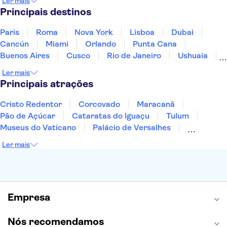
Ler mais
Panamá
Peru
Portugal
Uruguai
Principais destinos
Paris
Roma
Nova York
Lisboa
Dubai
Cancún
Miami
Orlando
Punta Cana
Buenos Aires
Cusco
Rio de Janeiro
Ushuaia
Foz do Iguaçu
Mendoza
Salvador
Ler mais
Fernando de Noronha
Curitiba
Recife
Fortaleza
Principais atrações
Cristo Redentor
Corcovado
Maracanã
Pão de Açúcar
Cataratas do Iguaçu
Tulum
Museus do Vaticano
Palácio de Versalhes
Torre Eiffel
Coliseu
Capela Sistina
Ler mais
Museu do Louvre
Sagrada Família
Estátua da Liberdade
Empire State Building
Grand Canyon
Burj Khalifa
Montmartre
Torre de Belém
Discovery Cove
Empresa
Nós recomendamos