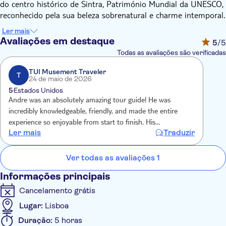
do centro histórico de Sintra, Património Mundial da UNESCO,
reconhecido pela sua beleza sobrenatural e charme intemporal.
Passeie pelas ruas calcetadas ladeadas por uma arquitetura
Ler mais
vibrante, boutiques charmosas e vegetação exuberante. A
Avaliações em destaque
5
/5
atmosfera aqui é quase mágica, tendo servido de inspiração
Todas as avaliações são verificadas
para inúmeros poetas, artistas e membros da realeza ao longo
dos séculos. Cada recanto desta pitoresca vila convida-o a
TUI Musement Traveler
T
24 de maio de 2026
parar, explorar e maravilhar-se com a sua atmosfera de conto
5
Estados Unidos
de fadas.
Andre was an absolutely amazing tour guide! He was
A jornada continua com uma visita guiada à Quinta da
incredibly knowledgeable, friendly, and made the entire
Regaleira, um dos monumentos mais emblemáticos e
experience so enjoyable from start to finish. His
intrigantes de Sintra. Mergulhe num mundo de mistério e
Ler mais
Traduzir
recommendations were hands-down the best - from
simbolismo enquanto explora esta propriedade encantadora,
restaurants to local spots we never would’ve found on our
repleta de arquitetura ornamentada, túneis secretos e jardins
own.
Ver todas as avaliações 1
cativantes. Um dos destaques da sua visita será o famoso Poço
Iniciático, uma escada em espiral que desce para o interior da
Informações principais
terra, imersa em misticismo e representando uma jornada
Cancelamento grátis
esotérica.
Lugar:
Lisboa
Duração:
5 horas