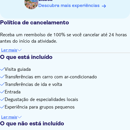
local e aos horários das visitas.
Descubra mais experiências
Os serviços incluídos no passeio estão sujeitos à
disponibilidade de terceiros e podem ser alterados sem
aviso prévio.
Política de cancelamento
O itinerário pode estar sujeito a alterações sem aviso prévio
Receba um reembolso de 100% se você cancelar até 24 horas
devido a circunstâncias ou eventos locais
antes do início da atividade.
Ler mais
O que está incluído
Visita guiada
Transferências em carro com ar-condicionado
Transferências de ida e volta
Entrada
Degustação de especialidades locais
Experiência para grupos pequenos
Ler mais
O que não está incluído