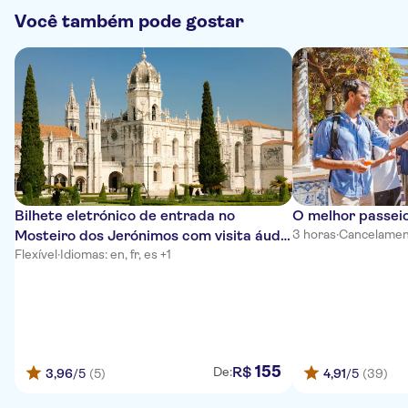
Você também pode gostar
Bilhete eletrónico de entrada no
O melhor passeio
Mosteiro dos Jerónimos com visita áudio
3 horas
·
Cancelamen
auto-guiada
Flexível
·
Idiomas: en, fr, es +1
155
R$
De:
3,96
/5
(5)
4,91
/5
(39)