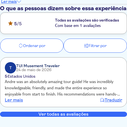
Ler mais
O que as pessoas dizem sobre essa experiência
Todas as avaliações são verificadas
5
/5
Com base em 1 avaliações
Ordenar por
Filtrar por
TUI Musement Traveler
T
24 de maio de 2026
5
Estados Unidos
Andre was an absolutely amazing tour guide! He was incredibly
knowledgeable, friendly, and made the entire experience so
enjoyable from start to finish. His recommendations were hands-
Ler mais
Traduzir
down the best - from restaurants to local spots we never would’ve
found on our own.
Ver todas as avaliações