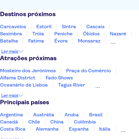
Destinos próximos
Carcavelos
Estoril
Sintra
Cascais
Sesimbra
Tróia
Peniche
Óbidos
Nazaré
Batalha
Fatima
Évora
Monsaraz
Carrapateira
Coimbra
Ler mais
Atrações próximas
Mosteiro dos Jerónimos
Praça do Comércio
Alfama District
Fado Shows
Oceanário de Lisboa
Tagus River
Estádio do Sport Lisboa e Benfica (Estádio da Luz)
Ler mais
Torre de Belém
Castelo de São Jorge
Principais países
Parque Natural da Arrábida
Parque Nacional da Peneda-Gerês
Argentina
Austrália
Aruba
Brasil
Gruta de Benagil
Rio Douro
Ria Formosa
Canadá
Chile
China
Colômbia
Vale do Douro
Costa Rica
Alemanha
Espanha
Itália
Jamaica
Japão
Marrocos
México