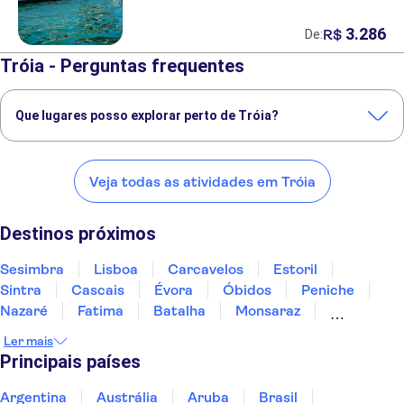
3
.
286
R$
De:
Tróia - Perguntas frequentes
Que lugares posso explorar perto de Tróia?
Confira alguns dos nossos lugares favoritos para visitar perto de
Tróia:
Veja todas as atividades em Tróia
Sesimbra
Lisboa
Carcavelos
Estoril
Sintra
Destinos próximos
Sesimbra
Lisboa
Carcavelos
Estoril
Sintra
Cascais
Évora
Óbidos
Peniche
Nazaré
Fatima
Batalha
Monsaraz
Mértola
Carrapateira
Ler mais
Principais países
Argentina
Austrália
Aruba
Brasil