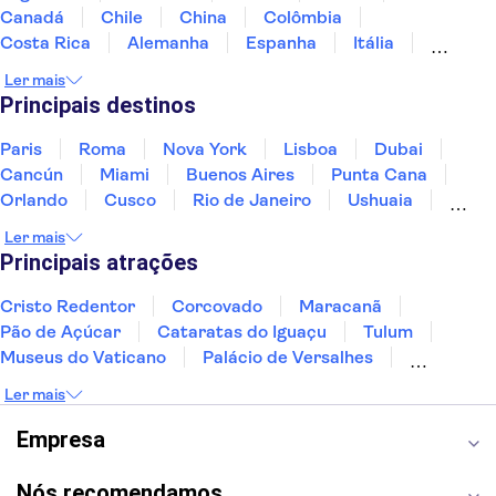
Canadá
Chile
China
Colômbia
Costa Rica
Alemanha
Espanha
Itália
Jamaica
Japão
Marrocos
México
Ler mais
Panamá
Peru
Portugal
Uruguai
Principais destinos
Paris
Roma
Nova York
Lisboa
Dubai
Cancún
Miami
Buenos Aires
Punta Cana
Orlando
Cusco
Rio de Janeiro
Ushuaia
Foz do Iguaçu
Mendoza
Salvador
Ler mais
Fernando de Noronha
Curitiba
Recife
Fortaleza
Principais atrações
Cristo Redentor
Corcovado
Maracanã
Pão de Açúcar
Cataratas do Iguaçu
Tulum
Museus do Vaticano
Palácio de Versalhes
Torre Eiffel
Coliseu
Capela Sistina
Ler mais
Museu do Louvre
Sagrada Família
Estátua da Liberdade
Empire State Building
Empresa
Grand Canyon
Burj Khalifa
Montmartre
Torre de Belém
Discovery Cove
Nós recomendamos