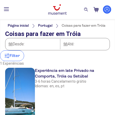
Filtros
Preço (por adulto)
Hotel pickup
Opções de ingressos
Página inicial
Portugal
Coisas para fazer em Tróia
Local touch
Categorias
Mín.
R$
Máx.
R$
Coisas para fazer em Tróia
Tour privado
Atividades
NO-PICKUP
Idomas
Voucher eletrônico
Atividades aquáticas
Inglês
Desde:
Excursões e passeios de um dia
Até:
Cancelamento gratuito
Espanhol
Confirmação instantânea
Barcos
Português
Filter
1 Experiências
Experiência em Iate Privado na
Comporta, Tróia ou Setúbal
3-6 horas
·
Cancelamento grátis
·
Idiomas: en, es, pt