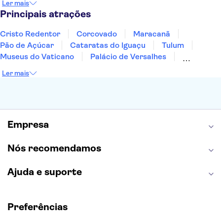
Ler mais
Fernando de Noronha
Curitiba
Recife
Fortaleza
Principais atrações
Cristo Redentor
Corcovado
Maracanã
Pão de Açúcar
Cataratas do Iguaçu
Tulum
Museus do Vaticano
Palácio de Versalhes
Torre Eiffel
Coliseu
Capela Sistina
Ler mais
Museu do Louvre
Sagrada Família
Estátua da Liberdade
Empire State Building
Grand Canyon
Burj Khalifa
Montmartre
Torre de Belém
Discovery Cove
Empresa
Nós recomendamos
Ajuda e suporte
Preferências