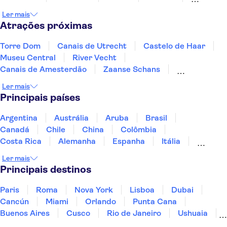
Volendam
Roosendaal
Ler mais
Atrações próximas
Torre Dom
Canais de Utrecht
Castelo de Haar
Museu Central
River Vecht
Canais de Amesterdão
Zaanse Schans
Royal Palace of Amsterdam
Fabrique des Lumières
Ler mais
Keukenhof
Amsterdam Castle Muiderslot
Principais países
Museu Marítimo de Roterdã
A'DAM Lookout
Anne Frank
Rijksmuseum
Argentina
Austrália
Aruba
Brasil
Canadá
Chile
China
Colômbia
Costa Rica
Alemanha
Espanha
Itália
Jamaica
Japão
Marrocos
México
Ler mais
Panamá
Peru
Portugal
Uruguai
Principais destinos
Paris
Roma
Nova York
Lisboa
Dubai
Cancún
Miami
Orlando
Punta Cana
Buenos Aires
Cusco
Rio de Janeiro
Ushuaia
Foz do Iguaçu
Mendoza
Salvador