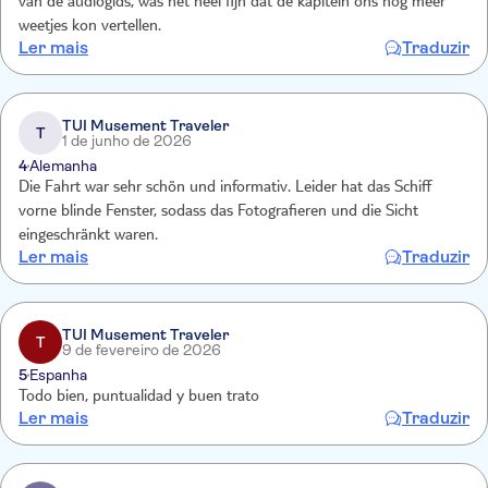
van de audiogids, was het heel fijn dat de kapitein ons nog meer
weetjes kon vertellen.
Ler mais
Traduzir
TUI Musement Traveler
T
1 de junho de 2026
4
Alemanha
Die Fahrt war sehr schön und informativ. Leider hat das Schiff
vorne blinde Fenster, sodass das Fotografieren und die Sicht
eingeschränkt waren.
Ler mais
Traduzir
TUI Musement Traveler
T
9 de fevereiro de 2026
5
Espanha
Todo bien, puntualidad y buen trato
Ler mais
Traduzir