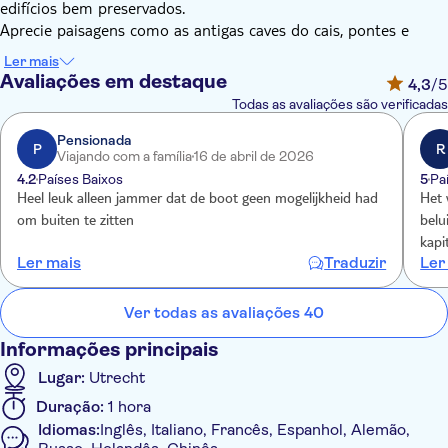
edifícios bem preservados.
Aprecie paisagens como as antigas caves do cais, pontes e
estátuas sob os postes de luz de Pyke Koch. No Oudegracht,
Ler mais
admire as casas à beira do canal e, claro, a Torre Dom.
Avaliações em destaque
4,3
/5
Todas as avaliações são verificadas
Pensionada
P
R
Viajando com a família
16 de abril de 2026
4.2
Países Baixos
5
Pa
Heel leuk alleen jammer dat de boot geen mogelijkheid had
Het 
om buiten te zitten
belu
kapi
Ler mais
Traduzir
Ler
Ver todas as avaliações 40
Informações principais
Lugar:
Utrecht
Duração:
1 hora
Idiomas:
Inglês, Italiano, Francês, Espanhol, Alemão,