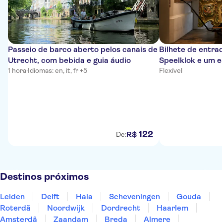
Passeio de barco aberto pelos canais de
Bilhete de entra
Utrecht, com bebida e guia áudio
Speelklok e um 
1 hora
·
Idiomas: en, it, fr +5
Flexível
122
R$
De:
Destinos próximos
Leiden
Delft
Haia
Scheveningen
Gouda
Roterdã
Noordwijk
Dordrecht
Haarlem
Amsterdã
Zaandam
Breda
Almere