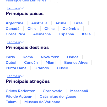
Fabrique des Lumières
Amsterdam Castle Muiderslot
Keukenhof
Ler mais
A'DAM Lookout
Zaanse Schans
Principais países
Museu Marítimo de Roterdã
Anne Frank
Rijksmuseum
Museu Van Gogh
Argentina
Austrália
Aruba
Brasil
Dam Square
Heineken Experience
Canadá
Chile
China
Colômbia
Markthal
De Wallen
Costa Rica
Alemanha
Espanha
Itália
Jamaica
Japão
Marrocos
México
Ler mais
Panamá
Peru
Portugal
Uruguai
Principais destinos
Paris
Roma
Nova York
Lisboa
Dubai
Cancún
Miami
Buenos Aires
Punta Cana
Orlando
Cusco
Rio de Janeiro
Ushuaia
Foz do Iguaçu
Ler mais
Mendoza
Salvador
Fernando de Noronha
Principais atrações
Curitiba
Recife
Fortaleza
Cristo Redentor
Corcovado
Maracanã
Pão de Açúcar
Cataratas do Iguaçu
Tulum
Museus do Vaticano