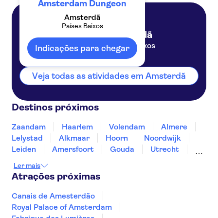
Amsterdam Dungeon
Amsterdã
Países Baixos
Amsterdã
Países Baixos
Indicações para chegar
Veja todas as atividades em Amsterdã
Destinos próximos
Zaandam
Haarlem
Volendam
Almere
Lelystad
Alkmaar
Hoorn
Noordwijk
Leiden
Amersfoort
Gouda
Utrecht
Enkhuizen
Schagen
Ler mais
Atrações próximas
Canais de Amesterdão
Royal Palace of Amsterdam