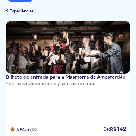
Cancelamento gratuito
Barcos
Catalão
Cultura e história
2 Experiências
Alemão
Imperdíveis
Espanhol
Francês
Hebrew
Italiano
Japonês
Bilhete de entrada para a Masmorra de Amesterdão
45 minutos
·
Cancelamento grátis
·
Idiomas: en, nl
142
R$
De:
4,54
/5
(13)