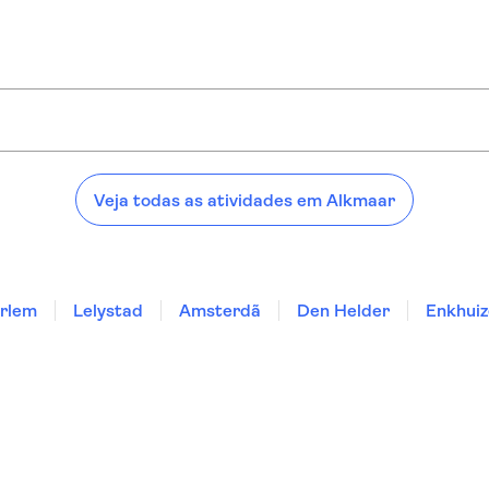
ar:
Veja todas as atividades em Alkmaar
rlem
Lelystad
Amsterdã
Den Helder
Enkhui