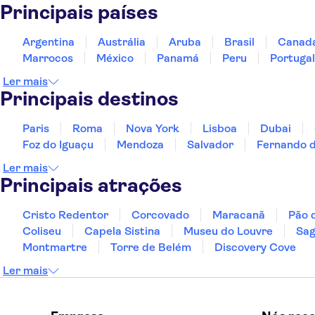
Principais países
Argentina
Austrália
Aruba
Brasil
Canad
Marrocos
México
Panamá
Peru
Portugal
Ler mais
Principais destinos
Paris
Roma
Nova York
Lisboa
Dubai
Foz do Iguaçu
Mendoza
Salvador
Fernando 
Ler mais
Principais atrações
Cristo Redentor
Corcovado
Maracanã
Pão 
Coliseu
Capela Sistina
Museu do Louvre
Sag
Montmartre
Torre de Belém
Discovery Cove
Ler mais