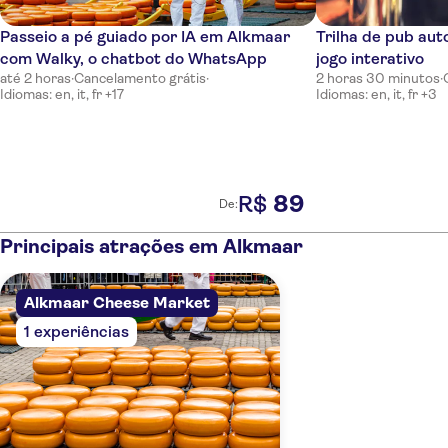
Passeio a pé guiado por IA em Alkmaar
Trilha de pub au
com Walky, o chatbot do WhatsApp
jogo interativo
até 2 horas
·
Cancelamento grátis
·
2 horas 30 minutos
·
Idiomas: en, it, fr +17
Idiomas: en, it, fr +3
89
R$
De:
Principais atrações em Alkmaar
Alkmaar Cheese Market
1 experiências