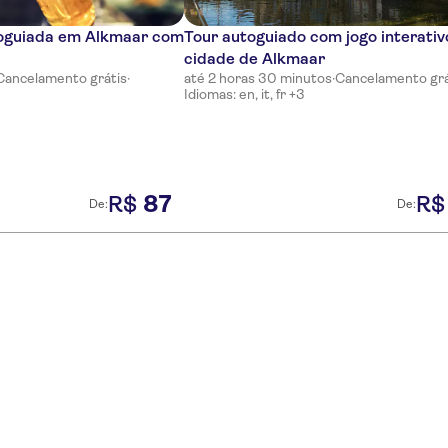
toguiada em Alkmaar com
Tour autoguiado com jogo interativ
cidade de Alkmaar
Cancelamento grátis
·
até 2 horas 30 minutos
·
Cancelamento grá
Idiomas: en, it, fr +3
87
R$
R$
De:
De: