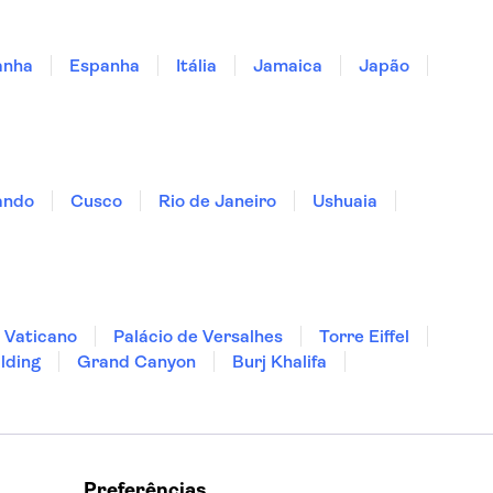
anha
Espanha
Itália
Jamaica
Japão
ando
Cusco
Rio de Janeiro
Ushuaia
 Vaticano
Palácio de Versalhes
Torre Eiffel
lding
Grand Canyon
Burj Khalifa
Preferências