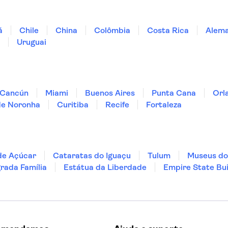
á
Chile
China
Colômbia
Costa Rica
Alem
Uruguai
Cancún
Miami
Buenos Aires
Punta Cana
Orl
de Noronha
Curitiba
Recife
Fortaleza
de Açúcar
Cataratas do Iguaçu
Tulum
Museus do
rada Família
Estátua da Liberdade
Empire State Bui