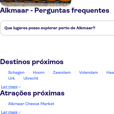
Alkmaar - Perguntas frequentes
Que lugares posso explorar perto de Alkmaar?
Confira alguns dos nossos lugares favoritos para visitar perto de Alkma
Schagen
Hoorn
Zaandam
Volendam
Haarlem
Destinos próximos
Schagen
Hoorn
Zaandam
Volendam
Haa
Urk
Utrecht
Ler mais
Atrações próximas
Alkmaar Cheese Market
Ler mais