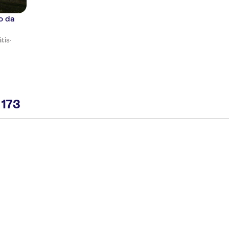
o da
tis
·
173