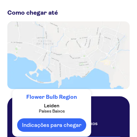
Passeio de um dia para Keukenhof, fazenda de tulipas e cruzeiro pelos moinhos de vento
Como chegar até
Bilhete de viagem para a região de Amsterdã por 1 a 3 dias
Cruzeiro no moinho de vento e experiência com tulipas em Amsterdã
Cruzeiro de primavera em Kagerplassen saindo de Warmond
Excursão em carro próprio pelos campos de tulipas de Lisse para duas pessoas com audioguia
Flower Bulb Region
Leiden
Países Baixos
Leiden
Países Baixos
Indicações para chegar