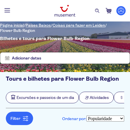
Página inicial
/
Países Baixos
/
Coisas para fazer em Leiden
/
Flower Bulb Region
Bilhetes e tours para Flower Bulb Region
Mostrar
Eliminar
5
filtros
resultados
Adicionar datas
Tours e bilhetes para Flower Bulb Region
Filtros
Preço (por adulto)
Hotel pickup
Opções de ingressos
Excursões e passeios de um dia
Atividades
Ex
Cancelamento gratuito
Categorias
Mín.
R$
Máx.
R$
Confirmação instantânea
Excursões e passeios de um dia
NO-PICKUP
Idomas
Tour com audio guia
Alemão
Filter
Ordenar por:
Turismo e tradições
Atividades
Voucher eletrônico
Inglês
Rural
Local touch
Barcos
Atividades urbanas
Extras
Holandês