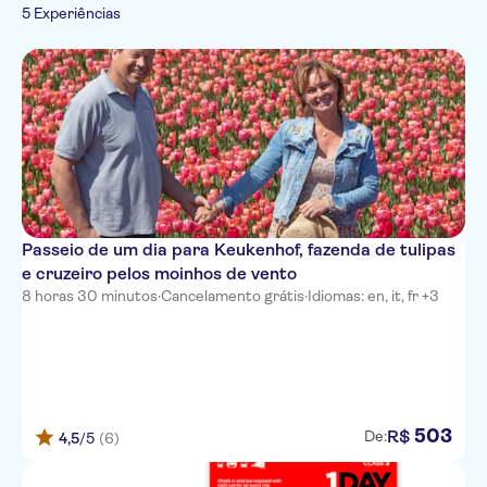
Dia chuvoso
Cultura e história
Cruzeiros
5 Experiências
Serviços no aeroporto
Bilhetes e eventos
Ao ar livre
Espanhol
Grupo pequeno
Imperdíveis
Hop-on hop-off
Transfers
Natureza
Francês
Tours de patinete elétrico
Pule a fila
Eventos sazonais
Outros esportes
Italiano
Transfers de ônibus
Português
Passeio de um dia para Keukenhof, fazenda de tulipas
e cruzeiro pelos moinhos de vento
8 horas 30 minutos
·
Cancelamento grátis
·
Idiomas: en, it, fr +3
503
R$
De:
4,5
/5
(6)