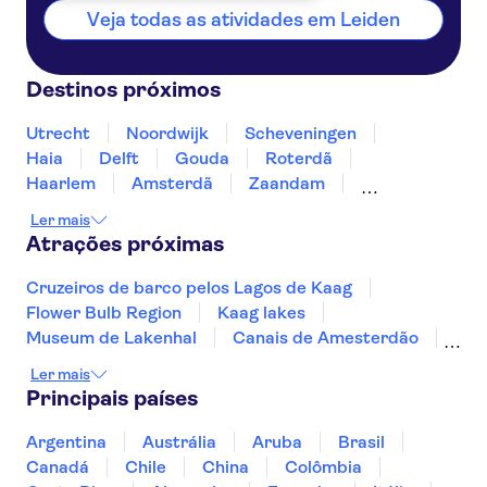
Veja todas as atividades em Leiden
Destinos próximos
Utrecht
Noordwijk
Scheveningen
Haia
Delft
Gouda
Roterdã
Haarlem
Amsterdã
Zaandam
Dordrecht
Volendam
Almere
Alkmaar
Ler mais
Atrações próximas
Cruzeiros de barco pelos Lagos de Kaag
Flower Bulb Region
Kaag lakes
Museum de Lakenhal
Canais de Amesterdão
Zaanse Schans
Royal Palace of Amsterdam
Ler mais
Fabrique des Lumières
Keukenhof
Principais países
Amsterdam Castle Muiderslot
Museu Marítimo de Roterdã
A'DAM Lookout
Argentina
Austrália
Aruba
Brasil
Anne Frank
Rijksmuseum
Museu Van Gogh
Canadá
Chile
China
Colômbia