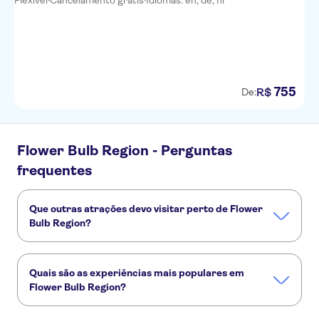
Flexível
·
Cancelamento grátis
·
Idiomas: en, de, nl
755
R$
De:
Flower Bulb Region - Perguntas
frequentes
Que outras atrações devo visitar perto de Flower
Bulb Region?
Confira alguns outros pontos turísticos de Flower Bulb
Region que você não vai querer perder:
Quais são as experiências mais populares em
Cruzeiros de barco pelos Lagos de Kaag
Kaag lakes
Flower Bulb Region?
Museum de Lakenhal
Estas são as atividades preferidas em Flower Bulb Region: