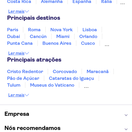
Costa Rica
Alemanha
Espanha
Itália
Jamaica
Japão
Marrocos
México
Ler mais
Panamá
Peru
Portugal
Uruguai
Principais destinos
Paris
Roma
Nova York
Lisboa
Dubai
Cancún
Miami
Orlando
Punta Cana
Buenos Aires
Cusco
Rio de Janeiro
Ushuaia
Foz do Iguaçu
Ler mais
Mendoza
Salvador
Fernando de Noronha
Principais atrações
Curitiba
Recife
Fortaleza
Cristo Redentor
Corcovado
Maracanã
Pão de Açúcar
Cataratas do Iguaçu
Tulum
Museus do Vaticano
Palácio de Versalhes
Torre Eiffel
Coliseu
Ler mais
Capela Sistina
Museu do Louvre
Sagrada Família
Estátua da Liberdade
Empire State Building
Grand Canyon
Empresa
Burj Khalifa
Montmartre
Torre de Belém
Discovery Cove
Nós recomendamos