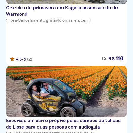
Cruzeiro de primavera em Kagerplassen saindo de
Warmond
1 hora
·
Cancelamento grátis
·
Idiomas: en, de, nl
116
R$
De:
4,5
/5
(2)
Excursão em carro próprio pelos campos de tulipas
de Lisse para duas pessoas com audioguia