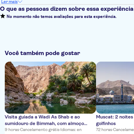
Ler mais
O que as pessoas dizem sobre essa experiência
No momento não temos avaliações para esta experiência.
Você também pode gostar
Visita guiada a Wadi As Shab e ao
Muscat: 2 noite
sumidouro de Bimmah, com almoço
golfinhos
incluído
9 horas
·
Cancelamento grátis
·
Idiomas: en
72 horas
·
Cancelamen