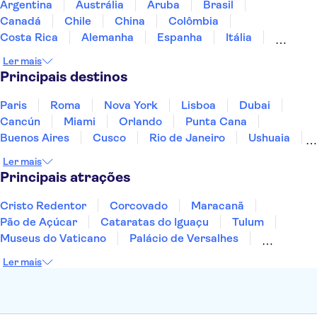
Argentina
Austrália
Aruba
Brasil
Canadá
Chile
China
Colômbia
Costa Rica
Alemanha
Espanha
Itália
Jamaica
Japão
Marrocos
México
Ler mais
Panamá
Peru
Portugal
Uruguai
Principais destinos
Paris
Roma
Nova York
Lisboa
Dubai
Cancún
Miami
Orlando
Punta Cana
Buenos Aires
Cusco
Rio de Janeiro
Ushuaia
Foz do Iguaçu
Mendoza
Salvador
Ler mais
Fernando de Noronha
Curitiba
Recife
Fortaleza
Principais atrações
Cristo Redentor
Corcovado
Maracanã
Pão de Açúcar
Cataratas do Iguaçu
Tulum
Museus do Vaticano
Palácio de Versalhes
Torre Eiffel
Coliseu
Capela Sistina
Ler mais
Museu do Louvre
Sagrada Família
Estátua da Liberdade
Empire State Building
Grand Canyon
Burj Khalifa
Montmartre