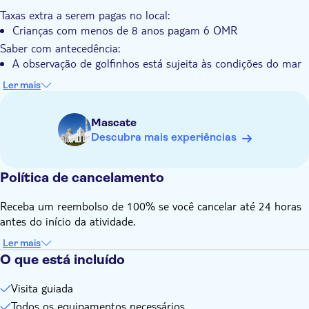
beleza natural e da próspera vida marinha de Omã.
Taxas extra a serem pagas no local:
Crianças com menos de 8 anos pagam 6 OMR
Saber com antecedência:
A observação de golfinhos está sujeita às condições do mar
Este passeio não é adequado para pessoas com lesões ou
Ler mais
condições que possam ser afectadas pelas ondas
O guia é multilingue: inglês, árabe
Mascate
Esta excursão funciona com um mínimo de 2 participantes
Descubra mais experiências
Lembre-se de trazer:
Sapatos confortáveis, chapéu, fato de banho, protetor solar
Política de cancelamento
Receba um reembolso de 100% se você cancelar até 24 horas
antes do início da atividade.
Ler mais
O que está incluído
Visita guiada
Todos os equipamentos necessários