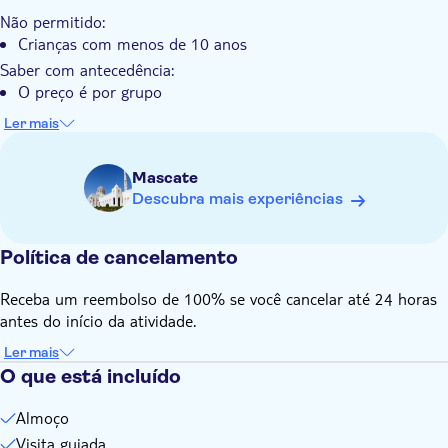
Não permitido:
Crianças com menos de 10 anos
Saber com antecedência:
O preço é por grupo
O tamanho máximo do grupo é de 3 participantes
Ler mais
A atividade tem um nível de dificuldade médio
A distância da caminhada é de aproximadamente 1-2 km
Mascate
O seu guia fala inglês e árabe
Descubra mais experiências
Esta excursão funciona com um mínimo de 2 bilhetes por
encomenda
Política de cancelamento
Receba um reembolso de 100% se você cancelar até 24 horas
antes do início da atividade.
Ler mais
O que está incluído
Almoço
Visita guiada