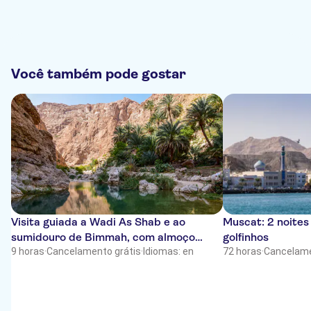
Você também pode gostar
Visita guiada a Wadi As Shab e ao
Muscat: 2 noite
sumidouro de Bimmah, com almoço
golfinhos
incluído
9 horas
·
Cancelamento grátis
·
Idiomas: en
72 horas
·
Cancelame