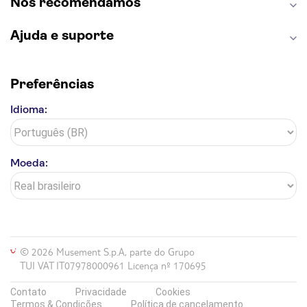
Nós recomendamos
Ajuda e suporte
Preferências
Idioma:
Moeda:
© 2026 Musement S.p.A, parte do Grupo
TUI VAT IT07978000961 Licença nº 170695
Contato
Privacidade
Cookies
Termos & Condições
Política de cancelamento