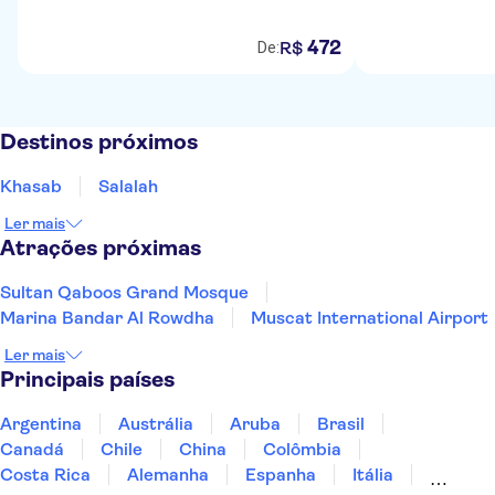
472
R$
De:
Destinos próximos
Khasab
Salalah
Ler mais
Atrações próximas
Sultan Qaboos Grand Mosque
Marina Bandar Al Rowdha
Muscat International Airport
Ler mais
Principais países
Argentina
Austrália
Aruba
Brasil
Canadá
Chile
China
Colômbia
Costa Rica
Alemanha
Espanha
Itália