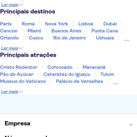
Jamaica
Japão
Marrocos
México
Ler mais
Panamá
Peru
Portugal
Uruguai
Principais destinos
Paris
Roma
Nova York
Lisboa
Dubai
Cancún
Miami
Buenos Aires
Punta Cana
Orlando
Cusco
Rio de Janeiro
Ushuaia
Foz do Iguaçu
Mendoza
Salvador
Ler mais
Fernando de Noronha
Curitiba
Recife
Fortaleza
Principais atrações
Cristo Redentor
Corcovado
Maracanã
Pão de Açúcar
Cataratas do Iguaçu
Tulum
Museus do Vaticano
Palácio de Versalhes
Torre Eiffel
Coliseu
Capela Sistina
Ler mais
Museu do Louvre
Sagrada Família
Estátua da Liberdade
Empire State Building
Grand Canyon
Burj Khalifa
Montmartre
Torre de Belém
Discovery Cove
Empresa