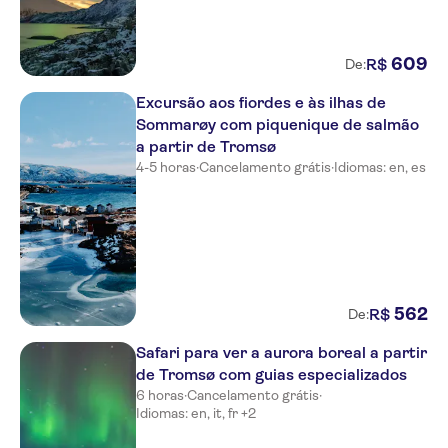
609
R$
De:
Excursão aos fiordes e às ilhas de
Sommarøy com piquenique de salmão
a partir de Tromsø
4-5 horas
·
Cancelamento grátis
·
Idiomas: en, es
562
R$
De:
Safari para ver a aurora boreal a partir
de Tromsø com guias especializados
6 horas
·
Cancelamento grátis
·
Idiomas: en, it, fr +2