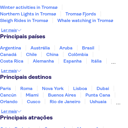
Winter activities in Tromsø
Northern Lights in Tromsø
Tromsø Fjords
Sleigh Rides in Tromsø
Whale watching in Tromsø
Ler mais
Principais países
Argentina
Austrália
Aruba
Brasil
Canadá
Chile
China
Colômbia
Costa Rica
Alemanha
Espanha
Itália
Jamaica
Japão
Marrocos
México
Ler mais
Panamá
Peru
Portugal
Uruguai
Principais destinos
Paris
Roma
Nova York
Lisboa
Dubai
Cancún
Miami
Buenos Aires
Punta Cana
Orlando
Cusco
Rio de Janeiro
Ushuaia
Foz do Iguaçu
Mendoza
Salvador
Ler mais
Fernando de Noronha
Curitiba
Recife
Fortaleza
Principais atrações