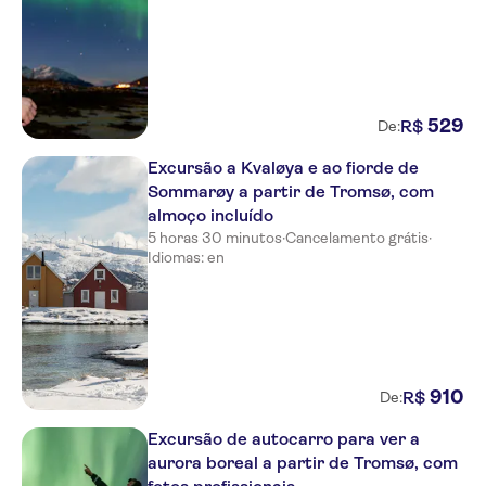
529
R$
De:
Excursão a Kvaløya e ao fiorde de
Sommarøy a partir de Tromsø, com
almoço incluído
5 horas 30 minutos
·
Cancelamento grátis
·
Idiomas: en
910
R$
De:
Excursão de autocarro para ver a
aurora boreal a partir de Tromsø, com