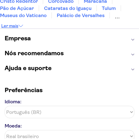
Cristo Redentor
Corcovado
Maracanã
Pão de Açúcar
Cataratas do Iguaçu
Tulum
Museus do Vaticano
Palácio de Versalhes
Torre Eiffel
Coliseu
Capela Sistina
Ler mais
Museu do Louvre
Sagrada Família
Estátua da Liberdade
Empire State Building
Empresa
Grand Canyon
Burj Khalifa
Montmartre
Torre de Belém
Discovery Cove
Nós recomendamos
Ajuda e suporte
Preferências
Idioma:
Moeda: