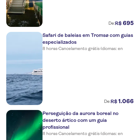
695
R$
De:
Safari de baleias em Tromsø com guias
especializados
8 horas
·
Cancelamento grátis
·
Idiomas: en
1
.
066
R$
De:
Perseguição da aurora boreal no
deserto ártico com um guia
profissional
8 horas
·
Cancelamento grátis
·
Idiomas: en