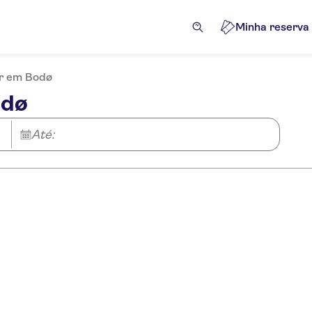
Minha reserva
er em Bodø
odø
Até: