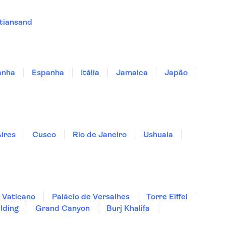
stiansand
anha
Espanha
Itália
Jamaica
Japão
ires
Cusco
Rio de Janeiro
Ushuaia
 Vaticano
Palácio de Versalhes
Torre Eiffel
lding
Grand Canyon
Burj Khalifa