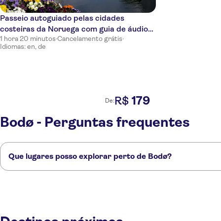
Passeio autoguiado pelas cidades
costeiras da Noruega com guia de áudio
1 hora 20 minutos
·
Cancelamento grátis
·
GPS
Idiomas: en, de
179
R$
De:
Bodø - Perguntas frequentes
Que lugares posso explorar perto de Bodø?
Confira alguns dos nossos lugares favoritos para visitar perto de Bodø:
Svolvaer
Tromsø
Trondheim
Ålesund
Geiranger