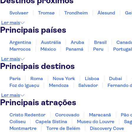
Destinos próximos
Svolvaer
Tromsø
Trondheim
Ålesund
Ge
Ler mais
Principais países
Argentina
Austrália
Aruba
Brasil
Canad
Marrocos
México
Panamá
Peru
Portugal
Ler mais
Principais destinos
Paris
Roma
Nova York
Lisboa
Dubai
Foz do Iguaçu
Mendoza
Salvador
Fernando 
Ler mais
Principais atrações
Cristo Redentor
Corcovado
Maracanã
Pão 
Coliseu
Capela Sistina
Museu do Louvre
Sag
Montmartre
Torre de Belém
Discovery Cove