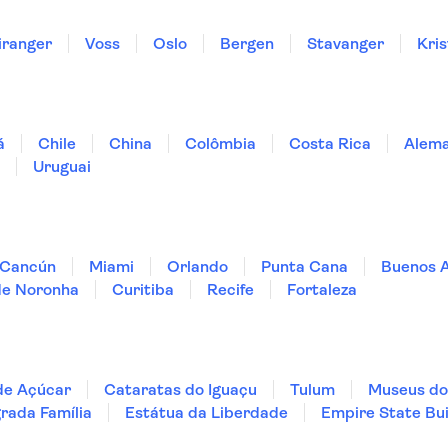
iranger
Voss
Oslo
Bergen
Stavanger
Kri
á
Chile
China
Colômbia
Costa Rica
Alem
Uruguai
Cancún
Miami
Orlando
Punta Cana
Buenos A
de Noronha
Curitiba
Recife
Fortaleza
de Açúcar
Cataratas do Iguaçu
Tulum
Museus do
rada Família
Estátua da Liberdade
Empire State Bui