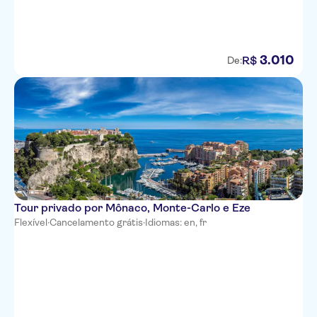
Mercure Nice Centre Grimaldi
La Villa Nice Victor Hugo
3
.
010
R$
De:
Adagio Access Nice Magnan
Best Western Plus Hotel
Massena Nice
NH Nice
Ibis Styles Nice Vieux Port
Novotel Suites Nice Aeroport
Tour privado por Mônaco, Monte-Carlo e Eze
Hotel Aston La Scala
Flexível
·
Cancelamento grátis
·
Idiomas: en, fr
Hotel Cronstadt
Splendid Hotel & Spa Nice
Hotel Le Grimaldi
Ajoupa Apart'hotel Nice