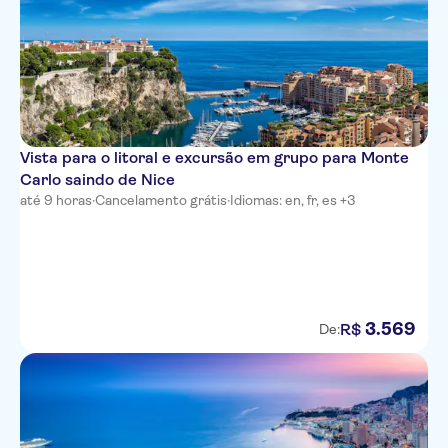
Ibis Styles Nice Airport Arenas
Hotel La Villa Nice Promenade
Kyriad Nice Gare
Residence Lamartine
Vista para o litoral e excursão em grupo para Monte
Carlo saindo de Nice
Park Inn by Radisson Nice
até 9 horas
·
Cancelamento grátis
·
Idiomas: en, fr, es +3
Airport Hotel
Boscolo Exedra Nice,
Autograph Collection
Hipark by Adagio Nice
3
.
569
R$
De:
Aparthotel Ammi Vieux Nice
Hotel Westminster
Hotel Ellington Nice Centre