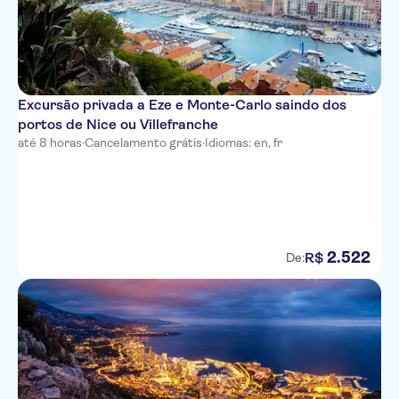
Residhome Nice Promenade
Villa Bougainville by
HappyCulture
Ibis Nice Centre Notre-Dame
Excursão privada a Eze e Monte-Carlo saindo dos
portos de Nice ou Villefranche
Residence Nice Fleurs
até 8 horas
·
Cancelamento grátis
·
Idiomas: en, fr
Novotel Nice Arenas Aeroport
Univers Hotel
All Suite Residhome Nice
Mediterranee
2
.
522
R$
De:
Hotel Le Royal
Hyatt Regency Nice Palais de la
Mediterranee
Hotel Boreal
Best Western Alba Hotel