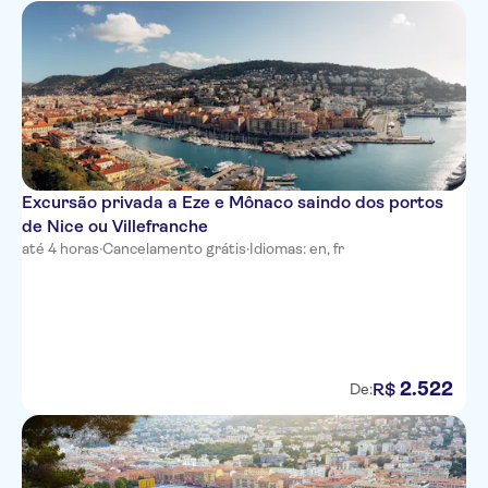
easyHotel Nice Palais des
Congres Vieux Nice
Le Meridien Nice
Nice Excelsior Hotel
Hotel de la Mer
Excursão privada a Eze e Mônaco saindo dos portos
Hotel Bristol
de Nice ou Villefranche
até 4 horas
·
Cancelamento grátis
·
Idiomas: en, fr
Hotel Villa La Tour
Hotel Belle Meuniere
Hotel Ibis Nice Aeroport
Promenade Des Anglais
2
.
522
R$
De:
Mercure Nice Promenade des
Anglais
Hotel Amaryllis