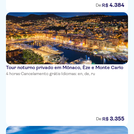
4
.
384
R$
De:
Hotel Paradis
Hotel du Midi
Hotel So’co by HappyCulture
Hotel d'Ostende
Hotel Le Grimaldi by
HappyCulture
Tour noturno privado em Mônaco, Èze e Monte Carlo
Hotel Kyriad Nice Port
4 horas
·
Cancelamento grátis
·
Idiomas: en, de, ru
Nice Garden Hotel
L'alcove Hotel
Mercure Nice Centre Notre
Dame
3
.
355
R$
De:
Ibis Styles Nice Centre Gare
Hotel Le Royal