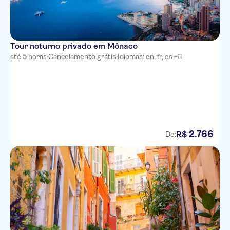
Hotel Lepante
Ibis Budget Nice Californie
Lenval
Tour noturno privado em Mônaco
Hotel Paganini
até 5 horas
·
Cancelamento grátis
·
Idiomas: en, fr, es +3
Hotel Villa Rivoli
Hotel Locarno
Adagio Access Nice Acropolis
Hotel de la Mer
2
.
766
R$
De:
Hotel Suisse Nice
Best Western Plus Nice Cosy
Hotel
Best Western Premier Hotel
Roosevelt
Hotel de Berne - Nice