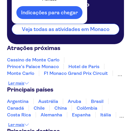
Monaco
Mónaco
Indicações para chegar
Veja todas as atividades em Monaco
Atrações próximas
Cassino de Monte Carlo
Prince's Palace Monaco
Hotel de Paris
Monte Carlo
F1 Monaco Grand Prix Circuit
Café de Paris
Exotic Garden of Monaco
Ler mais
Monaco Cathedral
Principais países
Museu Oceanográfico de Mônaco
Argentina
Austrália
Aruba
Brasil
Canadá
Chile
China
Colômbia
Costa Rica
Alemanha
Espanha
Itália
Jamaica
Japão
Marrocos
México
Ler mais
Panamá
Peru
Portugal
Uruguai