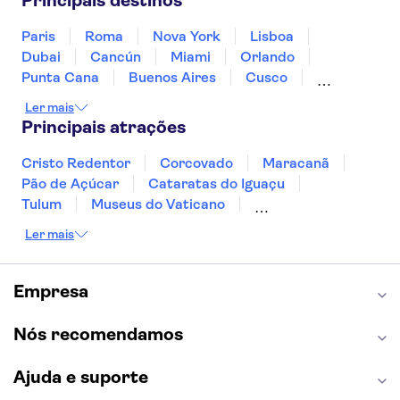
Principais destinos
Paris
Roma
Nova York
Lisboa
Dubai
Cancún
Miami
Orlando
Punta Cana
Buenos Aires
Cusco
Rio de Janeiro
Ushuaia
Foz do Iguaçu
Ler mais
Mendoza
Salvador
Fernando de Noronha
Principais atrações
Curitiba
Recife
Fortaleza
Cristo Redentor
Corcovado
Maracanã
Pão de Açúcar
Cataratas do Iguaçu
Tulum
Museus do Vaticano
Palácio de Versalhes
Torre Eiffel
Coliseu
Ler mais
Capela Sistina
Museu do Louvre
Sagrada Família
Estátua da Liberdade
Empire State Building
Grand Canyon
Empresa
Burj Khalifa
Montmartre
Torre de Belém
Discovery Cove
Nós recomendamos
Ajuda e suporte