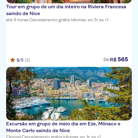
Hotel Nice Riviera
Tour em grupo de um dia inteiro na Riviera Francesa
saindo de Nice
Goldstar Resort & Suites
até 9 horas
·
Cancelamento grátis
·
Idiomas: en, fr, es +1
565
R$
De:
5
/5
(2)
Excursão em grupo de meio dia em Eze, Mônaco e
Monte Carlo saindo de Nice
Flexível
·
Cancelamento grátis
·
Idiomas: en, fr, es +1