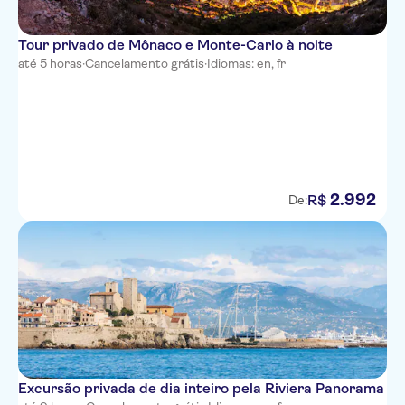
Hotel Suede
Tour privado de Mônaco e Monte-Carlo à noite
Hotel Beau Rivage
até 5 horas
·
Cancelamento grátis
·
Idiomas: en, fr
The Deck Hotel by
HappyCulture
Hotel Carlton Nice
Hotel des Dames
2
.
992
R$
De:
Hotel Aria
Ibis Nice Centre Gare
Westminster Hotel & Spa, BW
Premier Collection
Nice Hotel Congres
La Malmaison Nice Boutique
hotel
Excursão privada de dia inteiro pela Riviera Panorama