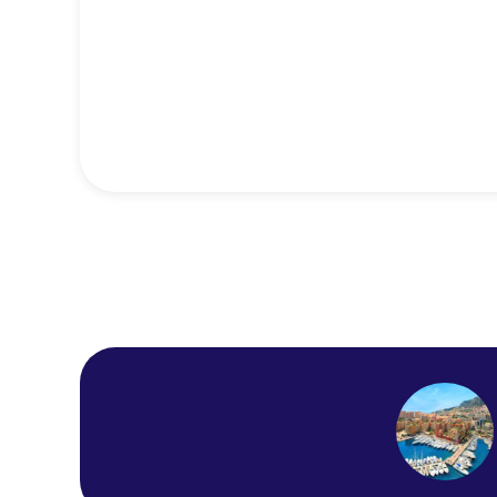
Hotel Danemark
Hotel Gounod Nice
Premiere Classe Nice -
Promenade Des Anglais
Hotel Albert 1er
Mercure Nice Centre
Grimaldi
La Villa Nice Victor Hugo
Adagio Access Nice
Magnan
Best Western Plus Hotel
Massena Nice
NH Nice
Ibis Styles Nice Vieux Port