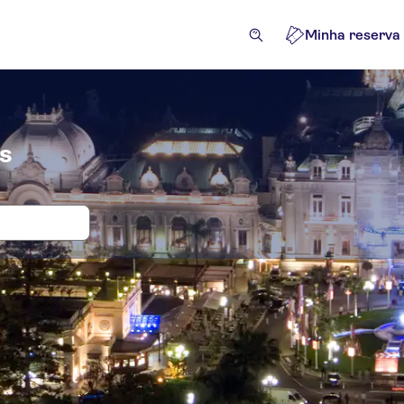
Minha reserva
is
e bilhetes para Café de Paris
cursões e passeios de um dia
Atrações e visitas guiadas