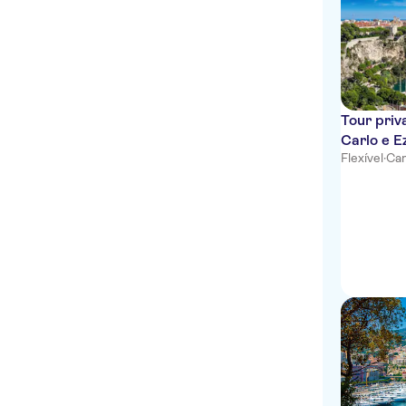
Mercure Nice Promenade
des Anglais
Hotel Amaryllis
Residhome Nice
Promenade
Tour pri
Carlo e E
Villa Bougainville by
Flexível
·
Can
HappyCulture
Ibis Nice Centre Notre-
Dame
Residence Nice Fleurs
Novotel Nice Arenas
Aeroport
Univers Hotel
All Suite Residhome Nice
Mediterranee