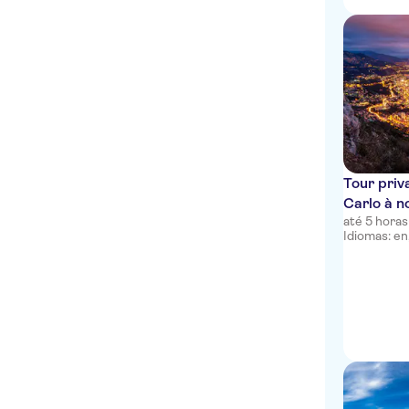
HappyCulture
Hotel Lafayette Nice
Mercure Nice Marche aux
Fleurs
easyHotel Nice Palais des
Congres Vieux Nice
Le Meridien Nice
Tour pri
Carlo à n
Nice Excelsior Hotel
até 5 horas
Idiomas: en,
Hotel de la Mer
Hotel Bristol
Hotel Villa La Tour
Hotel Belle Meuniere
Hotel Ibis Nice Aeroport
Promenade Des Anglais