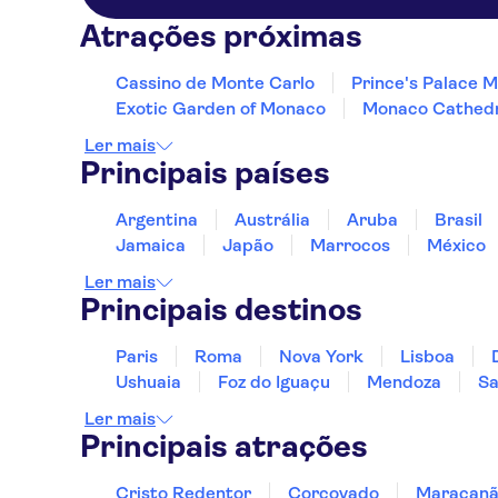
Novotel Suites Nice
Aeroport
Atrações próximas
Hotel Aston La Scala
Cassino de Monte Carlo
Prince's Palace 
Exotic Garden of Monaco
Monaco Cathedr
Hotel Cronstadt
Ler mais
Splendid Hotel & Spa Nice
Principais países
Hotel Le Grimaldi
Argentina
Austrália
Aruba
Brasil
Ajoupa Apart'hotel Nice
Jamaica
Japão
Marrocos
México
Hotel Paradis
Ler mais
Principais destinos
Hotel du Midi
Paris
Roma
Nova York
Lisboa
Hotel So’co by
HappyCulture
Ushuaia
Foz do Iguaçu
Mendoza
Sa
Ler mais
Hotel d'Ostende
Principais atrações
Hotel Le Grimaldi by
HappyCulture
Cristo Redentor
Corcovado
Maracan