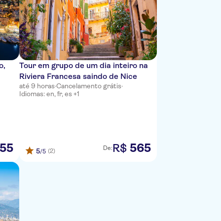
o,
Tour em grupo de um dia inteiro na
Riviera Francesa saindo de Nice
até 9 horas
·
Cancelamento grátis
·
Idiomas: en, fr, es +1
55
565
R$
De:
5
(2)
/5