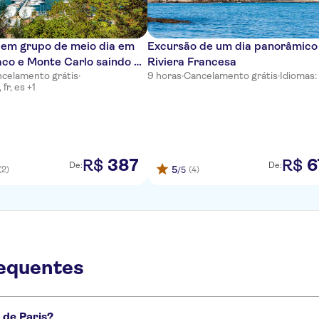
 em grupo de meio dia em
Excursão de um dia panorâmico
co e Monte Carlo saindo de
Riviera Francesa
celamento grátis
·
9 horas
·
Cancelamento grátis
·
Idiomas: 
 fr, es +1
387
6
R$
R$
De:
De:
5
(2)
(4)
/5
requentes
 de Paris?