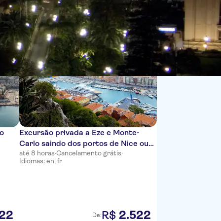
Ordenar por:
co
Excursão privada a Eze e Monte-
Carlo saindo dos portos de Nice ou
até 8 horas
·
Cancelamento grátis
·
Villefranche
Idiomas: en, fr
22
2
.
522
R$
De: