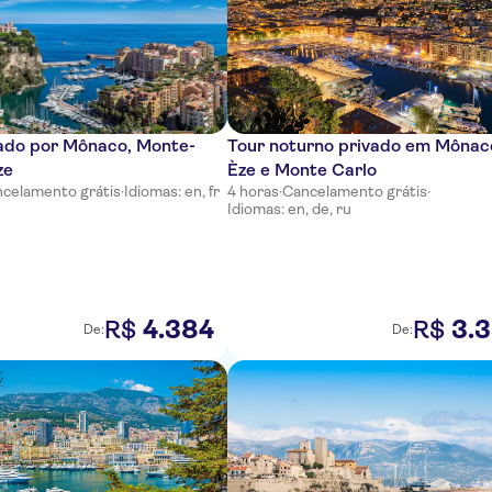
vado por Mônaco, Monte-
Tour noturno privado em Mônac
ze
Èze e Monte Carlo
celamento grátis
·
Idiomas: en, fr
4 horas
·
Cancelamento grátis
·
Idiomas: en, de, ru
4
.
384
3
.
3
R$
R$
De:
De: