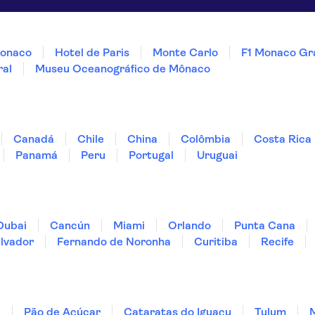
Monaco
Hotel de Paris
Monte Carlo
F1 Monaco Gra
al
Museu Oceanográfico de Mônaco
Canadá
Chile
China
Colômbia
Costa Rica
Panamá
Peru
Portugal
Uruguai
Dubai
Cancún
Miami
Orlando
Punta Cana
lvador
Fernando de Noronha
Curitiba
Recife
ã
Pão de Açúcar
Cataratas do Iguaçu
Tulum