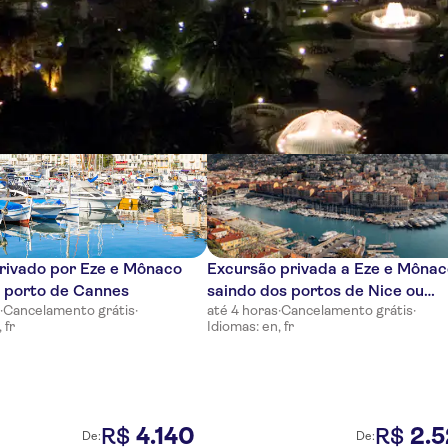
cias
rivado por Eze e Mônaco
Excursão privada a Eze e Môna
o porto de Cannes
saindo dos portos de Nice ou
s
·
Cancelamento grátis
·
até 4 horas
·
Cancelamento grátis
·
Villefranche
 fr
Idiomas: en, fr
4
.
140
2
.
5
R$
R$
De:
De: