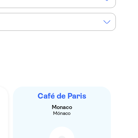
vada de dia inteiro pela Riviera Panorama
Café de Paris
Monaco
Mónaco