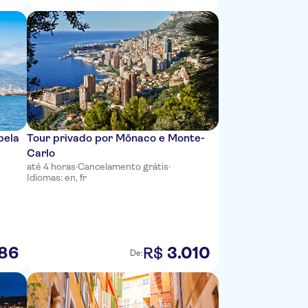
pela
Tour privado por Mônaco e Monte-
Carlo
até 4 horas
·
Cancelamento grátis
·
Idiomas: en, fr
86
3
.
010
R$
De: