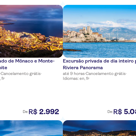
vado de Mônaco e Monte-
Excursão privada de dia inteiro 
oite
Riviera Panorama
·
Cancelamento grátis
·
até 9 horas
·
Cancelamento grátis
·
 fr
Idiomas: en, fr
2
.
992
5
.
0
R$
R$
De:
De: