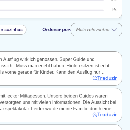
1%
m sozinhas
Ordenar por:
Mais relevantes
n Ausflug wirklich genossen. Super Guide und
sicht. Muss man erlebt haben. Hinten sitzen ist echt
s vorne gerade für Kinder. Kann den Ausflug nur
Traduzir
mit lecker Mittagessen. Unsere beiden Guides waren
 versorgten uns mit vielen Informationen. Die Aussicht bei
r spektakulär. Leider wurde meine Familie durch eine
Traduzir
Buchung auf zwei Fahrzeuge verteilt. Das war nicht
uch nicht tragisch. TUI kam uns mit einer kleinen
g entgegen. Absolut empfehlenswert und jederzeit gerne