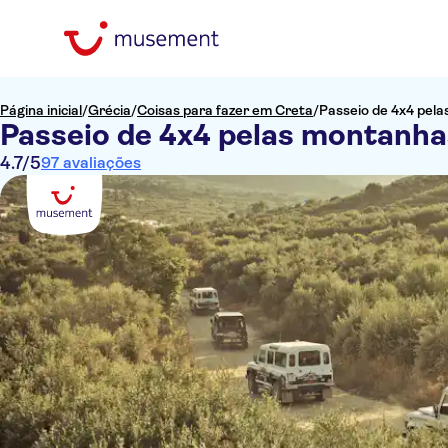
Página inicial
/
Grécia
/
Coisas para fazer em Creta
/
Passeio de 4x4 pela
Passeio de 4x4 pelas montanha
4.7
/5
97 avaliações