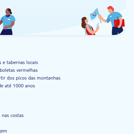
s e tabernas locais
rboletas vermelhas
rtir dos picos das montanhas
 de até 1000 anos
eta e sua natureza
 nas costas
agem