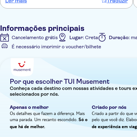
Ler mais
Traduzir
Kinder. Kann den Ausflug nur empfehlen.
Informações principais
Cancelamento grátis
Lugar:
Creta
Duração:
ma
É necessário imprimir o voucher/bilhete
Informações adicionais
Tour guiado
Confirmação instantânea
Pick up n
Por que escolher TUI Musement
Conheça cada destino com nossas atividades e tours ex
selecionados por nós.
Apenas o melhor
Criado por nós
Os detalhes que fazem a diferença. Mais
Criado a partir do que
uma parada. Um recanto escondido.
pelo que você diz. Ela
Só o
que há de melhor.
de experiência em viag