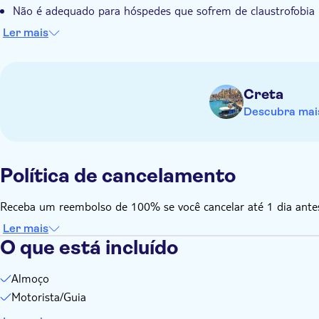
Não é adequado para hóspedes que sofrem de claustrofobia
Não é adequado para hóspedes com mobilidade reduzida
Ler mais
Traga um chapéu
Traga calçado adequado
Creta
Descubra mais
Política de cancelamento
Receba um reembolso de 100% se você cancelar até 1 dia antes 
Ler mais
O que está incluído
Almoço
Motorista/Guia