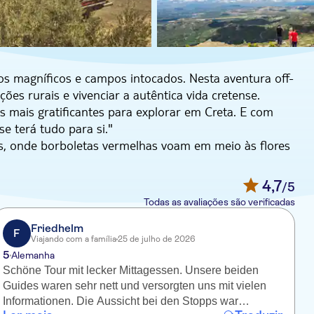
ros magníficos e campos intocados. Nesta aventura off-
ões rurais e vivenciar a autêntica vida cretense.
as mais gratificantes para explorar em Creta. E com
se terá tudo para si."
s, onde borboletas vermelhas voam em meio às flores
nde você pode saborear um coffee break com os
no. Enquanto continuamos, prepare-se para se
4,7
/5
rama do Mar de Creta do Sul, emoldurado por picos
Todas as avaliações são verificadas
você possa provar e aprender sobre suas
Friedhelm
F
Viajando com a família
25 de julho de 2026
iga Floresta de Pinheiros de Thripiti, onde algumas
5
Alemanha
icional cretense com vinho ilimitado em uma taverna
Schöne Tour mit lecker Mittagessen. Unsere beiden
A
 igreja na entrada do desfiladeiro de Ha, uma das
Guides waren sehr nett und versorgten uns mit vielen
 uma parada para outra vista espetacular - desta vez
Informationen. Die Aussicht bei den Stopps war