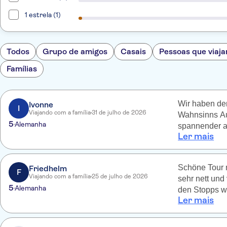
1 estrela (1)
Todos
Grupo de amigos
Casais
Pessoas que viaja
Famílias
Wir haben de
Ivonne
I
Viajando com a família
31 de julho de 2026
Wahnsinns Aus
5
Alemanha
spannender al
Ler mais
empfehlen.
Schöne Tour 
Friedhelm
F
Viajando com a família
25 de julho de 2026
sehr nett und
5
Alemanha
den Stopps wa
Ler mais
unglückliche 
schön, aber a
Entschädigun