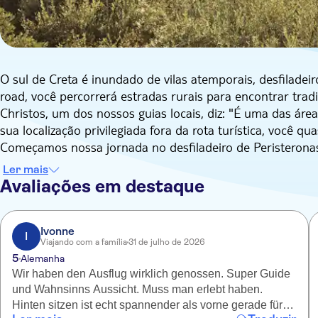
O sul de Creta é inundado de vilas atemporais, desfiladei
road, você percorrerá estradas rurais para encontrar tradiç
Christos, um dos nossos guias locais, diz: "É uma das áre
sua localização privilegiada fora da rota turística, você qua
Começamos nossa jornada no desfiladeiro de Peristerona
e arbustos. De lá, vamos passear por vilas atemporais o
Ler mais
moradores locais em um tradicional "Kafeneion" em Orei
Avaliações em destaque
deslumbrar com as vistas das montanhas. Aprecie o pano
rochosos e perfumado com tomilho selvagem e sálvia.
Também faremos uma parada para colher ervas para que 
Ivonne
I
Viajando com a família
31 de julho de 2026
propriedades curativas. Em seguida, uma caminhada na ant
5
Alemanha
árvores têm até 1000 anos. Relaxe com uma refeição trad
Wir haben den Ausflug wirklich genossen. Super Guide
local antes de continuarmos para Agia Anna, uma pequena
und Wahnsinns Aussicht. Muss man erlebt haben.
paisagens mais impressionantes da área. Por fim, faremos
Hinten sitzen ist echt spannender als vorne gerade für
do Mar de Creta do Norte - antes de retornarmos à base.