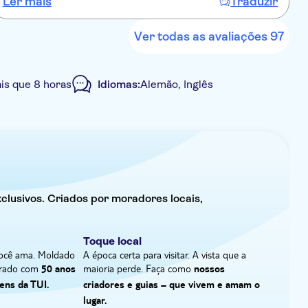
Ler mais
Traduzir
L
spektakulär. Leider wurde meine Familie durch eine
unglückliche Buchung auf zwei Fahrzeuge verteilt. Das
war nicht schön, aber auch nicht tragisch. TUI kam uns
Ver todas as avaliações 97
mit einer kleinen Entschädigung entgegen. Absolut
empfehlenswert und jederzeit gerne wieder.
is que 8 horas
Idiomas:
Alemão, Inglês
o hotel
clusivos. Criados por moradores locais,
Toque local
 você ama. Moldado
A época certa para visitar. A vista que a
borado com
maioria perde. Faça como
50 anos
nossos
ens da TUI.
criadores e guias – que vivem e amam o
lugar.