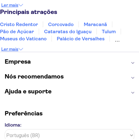
Foz do Iguaçu
Mendoza
Salvador
Ler mais
Fernando de Noronha
Curitiba
Recife
Fortaleza
Principais atrações
Cristo Redentor
Corcovado
Maracanã
Pão de Açúcar
Cataratas do Iguaçu
Tulum
Museus do Vaticano
Palácio de Versalhes
Torre Eiffel
Coliseu
Capela Sistina
Ler mais
Museu do Louvre
Sagrada Família
Estátua da Liberdade
Empire State Building
Empresa
Grand Canyon
Burj Khalifa
Montmartre
Torre de Belém
Discovery Cove
Nós recomendamos
Ajuda e suporte
Preferências
Idioma: