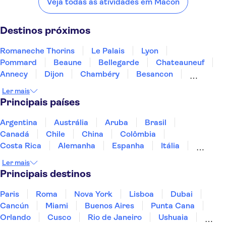
Veja todas as atividades em Macon
Romaneche Thorins
Le Palais
Lyon
Pommard
Beaune
Destinos próximos
Romaneche Thorins
Le Palais
Lyon
Pommard
Beaune
Bellegarde
Chateauneuf
Annecy
Dijon
Chambéry
Besancon
Grenoble
Clermont Ferrand
Beaumont
Auxerre
Ler mais
Principais países
Argentina
Austrália
Aruba
Brasil
Canadá
Chile
China
Colômbia
Costa Rica
Alemanha
Espanha
Itália
Jamaica
Japão
Marrocos
México
Ler mais
Panamá
Peru
Portugal
Uruguai
Principais destinos
Paris
Roma
Nova York
Lisboa
Dubai
Cancún
Miami
Buenos Aires
Punta Cana
Orlando
Cusco
Rio de Janeiro
Ushuaia