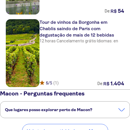
54
R$
De:
Tour de vinhos da Borgonha em
Chablis saindo de Paris com
degustação de mais de 12 bebidas
12 horas
·
Cancelamento grátis
·
Idiomas: en
5
/5
(1)
1
.
404
R$
De:
Macon - Perguntas frequentes
Que lugares posso explorar perto de Macon?
Confira alguns dos nossos lugares favoritos para visitar perto de
Macon: