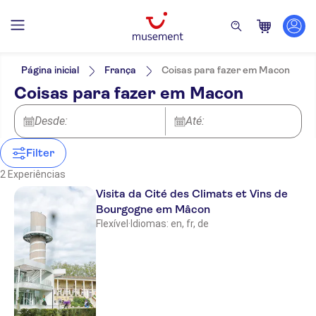
Filtros
Preço (por adulto)
Hotel pickup
Opções de ingressos
Página inicial
França
Coisas para fazer em Macon
Confirmação instantânea
Categorias
Mín.
R$
Máx.
R$
Coisas para fazer em Macon
Local touch
Atividades
NO-PICKUP
Idomas
Dia chuvoso
Excursões e passeios de um dia
Inglês
Desde:
Até:
Cancelamento gratuito
Alemão
Cultura e história
Francês
Imperdíveis
Filter
Comidas e bebidas
Bebidas e
2 Experiências
degustações
Visita da Cité des Climats et Vins de
Gastronomia
Bourgogne em Mâcon
Flexível
·
Idiomas: en, fr, de