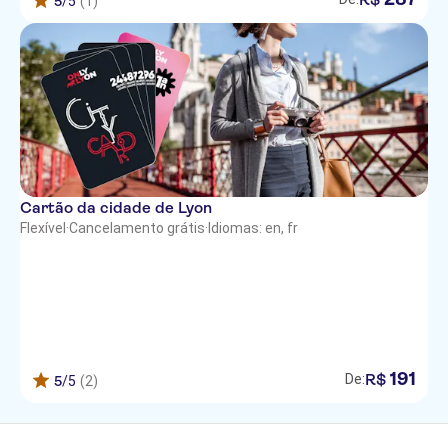
5
/5
(1)
Cartão da cidade de Lyon
Flexível
·
Cancelamento grátis
·
Idiomas: en, fr
191
R$
De:
5
/5
(2)