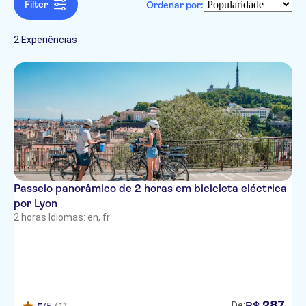
Francês
Filter
Cidade
Ordenar por:
Confirmação instantânea
Ao ar livre
Atrações e visitas guiadas
Distribuidor oficial
Caminhadas e tours
Passes turísticos
Pule a fila
de bicicleta
2 Experiências
Passeio panorâmico de 2 horas em bicicleta eléctrica
por Lyon
2 horas
·
Idiomas: en, fr
287
R$
De: