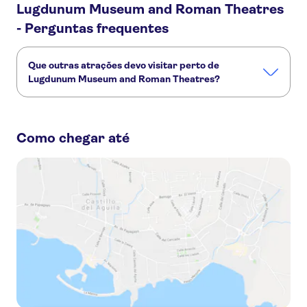
Lugdunum Museum and Roman Theatres
- Perguntas frequentes
Que outras atrações devo visitar perto de
Lugdunum Museum and Roman Theatres?
Confira alguns outros pontos turísticos de Lugdunum
Museum and Roman Theatres que você não vai querer
perder:
Como chegar até
Vieux-Lyon (Lyon Old Town)
Berges du Rhône
Presqu'île of Lyon
Quais de Saône
La Croix-Rousse, Lyon
Les Bateaux Lyonnais