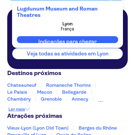
Lugdunum Museum and Roman
Theatres
Lyon
Lyon
França
França
Indicações para chegar
Veja todas as atividades em Lyon
Destinos próximos
Chateauneuf
Romaneche Thorins
Le Palais
Macon
Bellegarde
Chambéry
Grenoble
Annecy
Clermont Ferrand
Beaumont
Pommard
Ler mais
Beaune
Dijon
Orange
Atrações próximas
Vieux-Lyon (Lyon Old Town)
Berges du Rhône
Presqu'île of Lyon
Quais de Saône