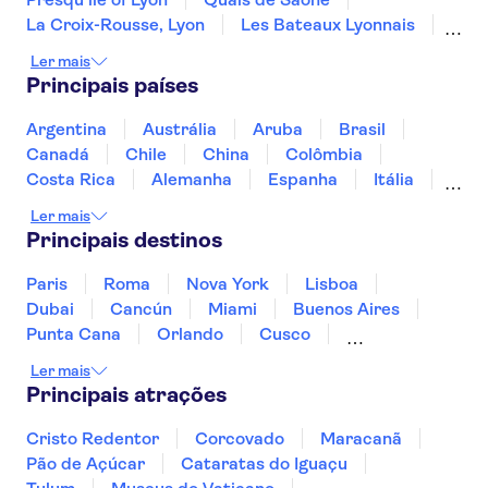
La Croix-Rousse, Lyon
Les Bateaux Lyonnais
Torre Eiffel
Museu do Louvre
Ler mais
Vale do Loire e Castelos
Palácio de Versalhes
Principais países
Disneyland® Paris
Rio Sena
Villandry Castle
Vedettes de Paris
Argentina
Austrália
Aruba
Brasil
Château de Chambord
Canadá
Chile
China
Colômbia
Costa Rica
Alemanha
Espanha
Itália
Jamaica
Japão
Marrocos
México
Ler mais
Panamá
Peru
Portugal
Uruguai
Principais destinos
Paris
Roma
Nova York
Lisboa
Dubai
Cancún
Miami
Buenos Aires
Punta Cana
Orlando
Cusco
Rio de Janeiro
Ushuaia
Foz do Iguaçu
Ler mais
Mendoza
Salvador
Fernando de Noronha
Principais atrações
Curitiba
Recife
Fortaleza
Cristo Redentor
Corcovado
Maracanã
Pão de Açúcar
Cataratas do Iguaçu