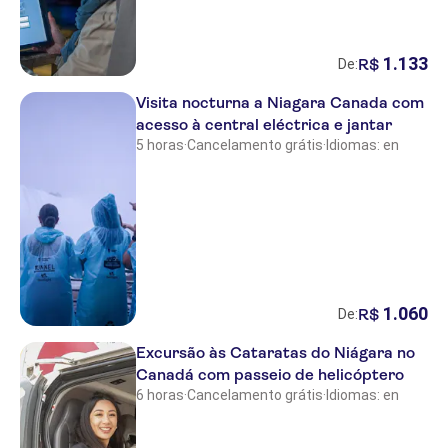
1
.
133
R$
De:
Visita nocturna a Niagara Canada com
acesso à central eléctrica e jantar
5 horas
·
Cancelamento grátis
·
Idiomas: en
1
.
060
R$
De:
Excursão às Cataratas do Niágara no
Canadá com passeio de helicóptero
6 horas
·
Cancelamento grátis
·
Idiomas: en