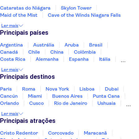
Cataratas do Niágara
Skylon Tower
Maid of the Mist
Cave of the Winds Niagara Falls
Ler mais
Principais países
Argentina
Austrália
Aruba
Brasil
Canadá
Chile
China
Colômbia
Costa Rica
Alemanha
Espanha
Itália
Jamaica
Japão
Marrocos
México
Ler mais
Panamá
Peru
Portugal
Uruguai
Principais destinos
Paris
Roma
Nova York
Lisboa
Dubai
Cancún
Miami
Buenos Aires
Punta Cana
Orlando
Cusco
Rio de Janeiro
Ushuaia
Foz do Iguaçu
Mendoza
Salvador
Ler mais
Fernando de Noronha
Curitiba
Recife
Fortaleza
Principais atrações
Cristo Redentor
Corcovado
Maracanã