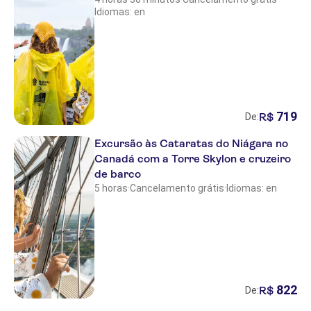
Idiomas: en
719
R$
De:
Excursão às Cataratas do Niágara no
Canadá com a Torre Skylon e cruzeiro
de barco
5 horas
·
Cancelamento grátis
·
Idiomas: en
822
R$
De: