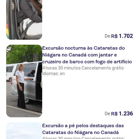
1
.
702
R$
De:
Excursão nocturna às Cataratas do
Niágara no Canadá com jantar e
cruzeiro de barco com fogo de artifício
4 horas 30 minutos
·
Cancelamento grátis
·
Idiomas: en
1
.
236
R$
De:
Excursão a pé pelos destaques das
Cataratas do Niágara no Canadá
4 horas 30 minutos
·
Cancelamento grátis
·