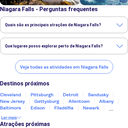
Niagara Falls - Perguntas frequentes
Quais são as principais atrações de Niagara Falls?
Estas são as atrações imperdíveis de Niagara Falls:
Cataratas do Niágara
Skylon Tower
Maid of the Mist
Que lugares posso explorar perto de Niagara Falls?
Cave of the Winds Niagara Falls
Confira alguns dos nossos lugares favoritos para visitar perto de
Niagara Falls:
Veja todas as atividades em Niagara Falls
Cleveland
Pittsburgh
Detroit
Sandusky
New Jersey
Destinos próximos
Cleveland
Pittsburgh
Detroit
Sandusky
New Jersey
Gettysburg
Allentown
Albany
Baltimore
Edison
Filadélfia
Newark
East Rutherford
Washington D.C.
Arlington
Ler mais
Atrações próximas