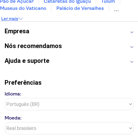
Pão de Açúcar
Cataratas do Iguaçu
Tulum
Museus do Vaticano
Palácio de Versalhes
Torre Eiffel
Coliseu
Capela Sistina
Ler mais
Museu do Louvre
Sagrada Família
Estátua da Liberdade
Empire State Building
Empresa
Grand Canyon
Burj Khalifa
Montmartre
Torre de Belém
Discovery Cove
Nós recomendamos
Ajuda e suporte
Preferências
Idioma:
Moeda: