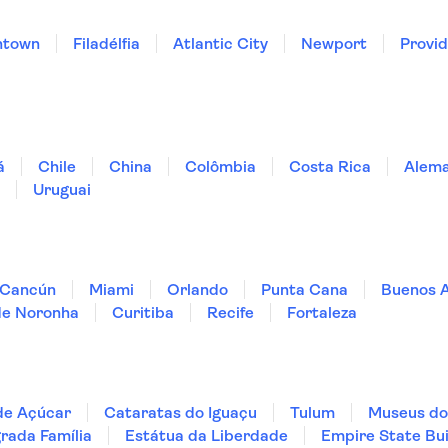
ntown
Filadélfia
Atlantic City
Newport
Provi
á
Chile
China
Colômbia
Costa Rica
Alem
Uruguai
Cancún
Miami
Orlando
Punta Cana
Buenos A
de Noronha
Curitiba
Recife
Fortaleza
de Açúcar
Cataratas do Iguaçu
Tulum
Museus do
rada Família
Estátua da Liberdade
Empire State Bui