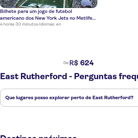
Bilhete para um jogo de futebol
americano dos New York Jets no Metlife
4 horas 30 minutos
·
Idiomas: en
Stadium
624
R$
De:
East Rutherford - Perguntas fre
Que lugares posso explorar perto de East Rutherford?
Confira alguns dos nossos lugares favoritos para visitar perto de East 
Newark
Nova York
Brooklyn
Edison
Allentown