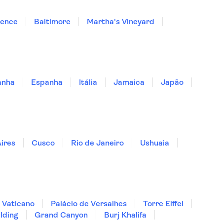
dence
Baltimore
Martha's Vineyard
anha
Espanha
Itália
Jamaica
Japão
ires
Cusco
Rio de Janeiro
Ushuaia
 Vaticano
Palácio de Versalhes
Torre Eiffel
lding
Grand Canyon
Burj Khalifa