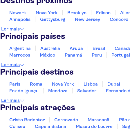
Destinos próximos
Newark
Nova York
Brooklyn
Edison
Alle
Annapolis
Gettysburg
New Jersey
Concord
Ler mais
Principais países
Argentina
Austrália
Aruba
Brasil
Canad
Marrocos
México
Panamá
Peru
Portugal
Ler mais
Principais destinos
Paris
Roma
Nova York
Lisboa
Dubai
Foz do Iguaçu
Mendoza
Salvador
Fernando 
Ler mais
Principais atrações
Cristo Redentor
Corcovado
Maracanã
Pão 
Coliseu
Capela Sistina
Museu do Louvre
Sag