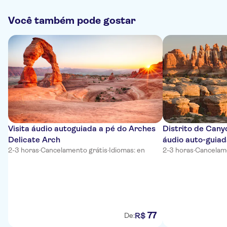
Você também pode gostar
Visita áudio autoguiada a pé do Arches
Distrito de Cany
Delicate Arch
áudio auto-guia
2-3 horas
·
Cancelamento grátis
·
Idiomas: en
2-3 horas
·
Cancelame
77
R$
De: