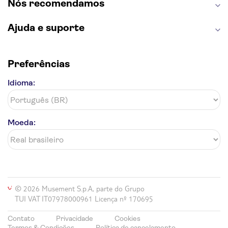
Nós recomendamos
Ajuda e suporte
Preferências
Idioma:
Moeda:
© 2026 Musement S.p.A, parte do Grupo
TUI VAT IT07978000961 Licença nº 170695
Contato
Privacidade
Cookies
Termos & Condições
Política de cancelamento