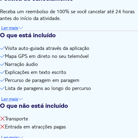
Por favor, reserve um veículo antes de efetuar a visita. Só é
necessário reservar uma visita por veículo, não por pessoa
Receba um reembolso de 100% se você cancelar até 24 horas
As histórias em áudio são reproduzidas de forma autónoma
antes do início da atividade.
com base na sua localização. Pode começar a qualquer
Ler mais
altura e fazer uma pausa em qualquer lugar
O que está incluído
Pode fazer a visita guiada em qualquer altura, as vezes que
quiser. Não há data de validade
Visita auto-guiada através da aplicação
Mapa GPS em direto no seu telemóvel
Narração áudio
Explicações em texto escrito
Percurso de paragem em paragem
Lista de paragens ao longo do percurso
Ler mais
O que não está incluído
Transporte
Entrada em atracções pagas
Ler mais