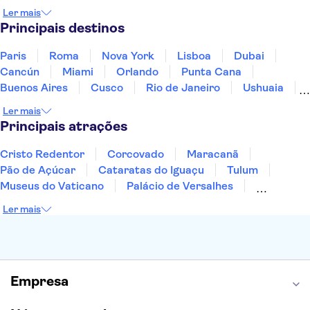
Jamaica
Japão
Marrocos
México
Ler mais
Panamá
Peru
Portugal
Uruguai
Principais destinos
Paris
Roma
Nova York
Lisboa
Dubai
Cancún
Miami
Orlando
Punta Cana
Buenos Aires
Cusco
Rio de Janeiro
Ushuaia
Foz do Iguaçu
Mendoza
Salvador
Ler mais
Fernando de Noronha
Curitiba
Recife
Fortaleza
Principais atrações
Cristo Redentor
Corcovado
Maracanã
Pão de Açúcar
Cataratas do Iguaçu
Tulum
Museus do Vaticano
Palácio de Versalhes
Torre Eiffel
Coliseu
Capela Sistina
Ler mais
Museu do Louvre
Sagrada Família
Estátua da Liberdade
Empire State Building
Grand Canyon
Burj Khalifa
Montmartre
Torre de Belém
Discovery Cove
Empresa