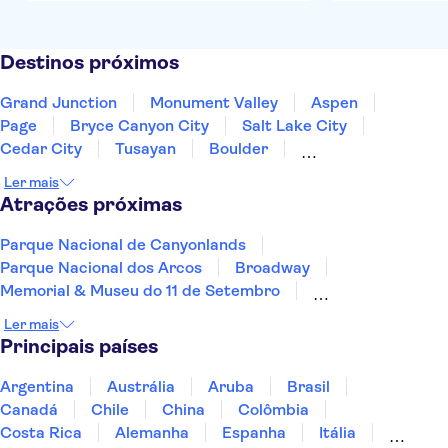
Destinos próximos
Grand Junction
Monument Valley
Aspen
Page
Bryce Canyon City
Salt Lake City
Cedar City
Tusayan
Boulder
Colorado Springs
Denver
Flagstaff
Santa Fe
Ler mais
Albuquerque
Sedona
Atrações próximas
Parque Nacional de Canyonlands
Parque Nacional dos Arcos
Broadway
Memorial & Museu do 11 de Setembro
Bairro Francês
Central Park
Las Vegas Strip
Ler mais
Estátua da Liberdade
Grand Canyon
Principais países
Yankee Stadium
Cataratas do Niágara
LEGOLAND® Florida Resort
Argentina
Austrália
Aruba
Brasil
Universal Orlando Resort
Golden Gate Bridge
Canadá
Chile
China
Colômbia
SUMMIT One Vanderbilt
Costa Rica
Alemanha
Espanha
Itália