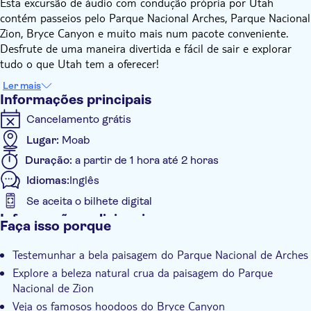
Esta excursão de áudio com condução própria por Utah
contém passeios pelo Parque Nacional Arches, Parque Nacional
Zion, Bryce Canyon e muito mais num pacote conveniente.
Desfrute de uma maneira divertida e fácil de sair e explorar
tudo o que Utah tem a oferecer!
Você começará descobrindo a maravilha que desafia a
Ler mais
gravidade do Arches National Park, onde imensos arcos
Informações principais
rochosos parecem impossivelmente suspensos no ar. Descubra
Cancelamento grátis
a vida escondida no deserto, maravilhe-se com formações
rochosas impossíveis e arcos imponentes que foram criados há
Lugar:
Moab
milhões de anos e saiba como tudo isso surgiu. Ao longo do
Duração:
a partir de 1 hora até 2 horas
caminho, ouça a história fascinante dos povos Ute e Paiute,
Idiomas:
Inglês
que viveram aqui por milhares de anos.
Depois, descubra por que os pioneiros mórmons achavam que
Se aceita o bilhete digital
o Parque Nacional de Zion era o paraíso na terra! Visite
Informações adicionais
Faça isso porque
maravilhas naturais como o Templo de Sinawava e a Pedra
Confirmação instantânea
Chorosa. Conheça a história deste lugar, desde sua formação
Testemunhar a bela paisagem do Parque Nacional de Arches
Tour com audio guia
geológica até os primeiros povos que viveram aqui e gravaram
Explore a beleza natural crua da paisagem do Parque
petróglifos nas paredes do cânion. Veja piscinas de esmeralda,
Voucher eletrônico
Nacional de Zion
picos de montanhas impressionantes e muito, muito mais.
Com audioguia
Veja os famosos hoodoos do Bryce Canyon
Outros pontos de interesse visitados na excursão são Bryce