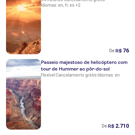
Idiomas: en, fr, es +2
76
R$
De:
Passeio majestoso de helicóptero com
tour de Hummer ao pôr-do-sol
Flexível
·
Cancelamento grátis
·
Idiomas: en
2
.
710
R$
De: