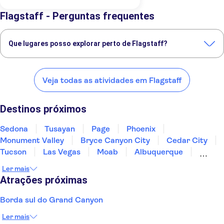
Flagstaff - Perguntas frequentes
Que lugares posso explorar perto de Flagstaff?
Confira alguns dos nossos lugares favoritos para visitar perto de
Flagstaff:
Veja todas as atividades em Flagstaff
Sedona
Tusayan
Page
Phoenix
Monument Valley
Destinos próximos
Sedona
Tusayan
Page
Phoenix
Monument Valley
Bryce Canyon City
Cedar City
Tucson
Las Vegas
Moab
Albuquerque
Joshua Tree
Palm Springs
Grand Junction
Ler mais
Santa Fe
Atrações próximas
Borda sul do Grand Canyon
Ler mais