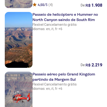
1
.
908
4,55
/5
(4)
R$
De:
Passeio de helicóptero e Hummer no
North Canyon saindo de South Rim
Flexível
·
Cancelamento grátis
·
Idiomas: en, it, fr +6
2
.
219
R$
De:
Passeio aéreo pelo Grand Kingdom
partindo da Margem Sul
Flexível
·
Cancelamento grátis
·
Idiomas: en, it, fr +6