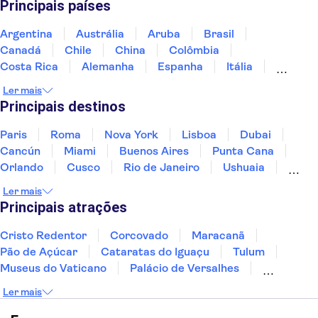
Principais países
Argentina
Austrália
Aruba
Brasil
Canadá
Chile
China
Colômbia
Costa Rica
Alemanha
Espanha
Itália
Jamaica
Japão
Marrocos
México
Ler mais
Panamá
Peru
Portugal
Uruguai
Principais destinos
Paris
Roma
Nova York
Lisboa
Dubai
Cancún
Miami
Buenos Aires
Punta Cana
Orlando
Cusco
Rio de Janeiro
Ushuaia
Foz do Iguaçu
Mendoza
Salvador
Ler mais
Fernando de Noronha
Curitiba
Recife
Fortaleza
Principais atrações
Cristo Redentor
Corcovado
Maracanã
Pão de Açúcar
Cataratas do Iguaçu
Tulum
Museus do Vaticano
Palácio de Versalhes
Torre Eiffel
Coliseu
Capela Sistina
Ler mais
Museu do Louvre
Sagrada Família
Estátua da Liberdade
Empire State Building