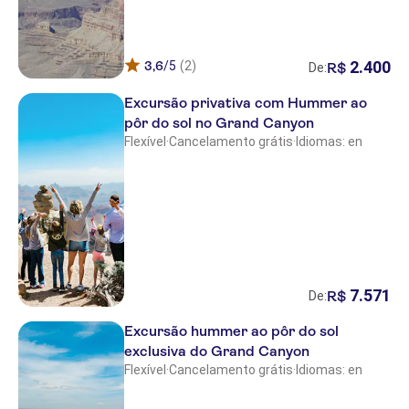
2
.
400
3,6
/5
(2)
R$
De:
Excursão privativa com Hummer ao
pôr do sol no Grand Canyon
Flexível
·
Cancelamento grátis
·
Idiomas: en
7
.
571
R$
De:
Excursão hummer ao pôr do sol
exclusiva do Grand Canyon
Flexível
·
Cancelamento grátis
·
Idiomas: en