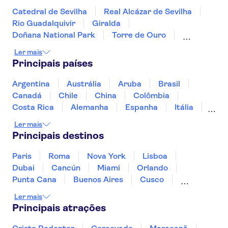
Catedral de Sevilha
Real Alcázar de Sevilha
Rio Guadalquivir
Giralda
Doñana National Park
Torre de Ouro
Sagrada Família
Parque Güell
Ler mais
Trips from Madrid
Alcázar de Segóvia
Principais países
Montjuïc
Museu Picasso de Málaga
Parque Nacional de Timanfaya
Argentina
Austrália
Aruba
Brasil
Parque Warner
La Pedrera - Casa Milà
Canadá
Chile
China
Colômbia
Costa Rica
Alemanha
Espanha
Itália
Jamaica
Japão
Marrocos
México
Ler mais
Panamá
Peru
Portugal
Uruguai
Principais destinos
Paris
Roma
Nova York
Lisboa
Dubai
Cancún
Miami
Orlando
Punta Cana
Buenos Aires
Cusco
Rio de Janeiro
Ushuaia
Foz do Iguaçu
Ler mais
Mendoza
Salvador
Fernando de Noronha
Principais atrações
Curitiba
Recife
Fortaleza