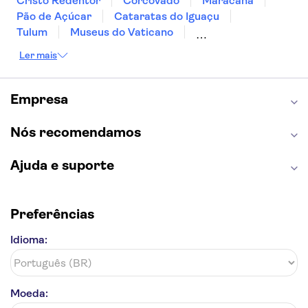
Cristo Redentor
Corcovado
Maracanã
Pão de Açúcar
Cataratas do Iguaçu
Tulum
Museus do Vaticano
Palácio de Versalhes
Torre Eiffel
Coliseu
Ler mais
Capela Sistina
Museu do Louvre
Sagrada Família
Estátua da Liberdade
Empire State Building
Grand Canyon
Empresa
Burj Khalifa
Montmartre
Torre de Belém
Discovery Cove
Nós recomendamos
Ajuda e suporte
Preferências
Idioma:
Moeda: