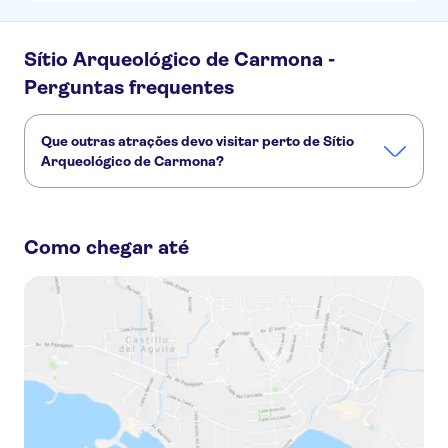
Sítio Arqueológico de Carmona -
Perguntas frequentes
Que outras atrações devo visitar perto de Sítio
Arqueológico de Carmona?
Confira alguns outros pontos turísticos de Sítio
Arqueológico de Carmona que você não vai querer perder:
Como chegar até
Catedral de Sevilha
Real Alcázar de Sevilha
Rio Guadalquivir
Giralda
Doñana National Park
Torre de Ouro