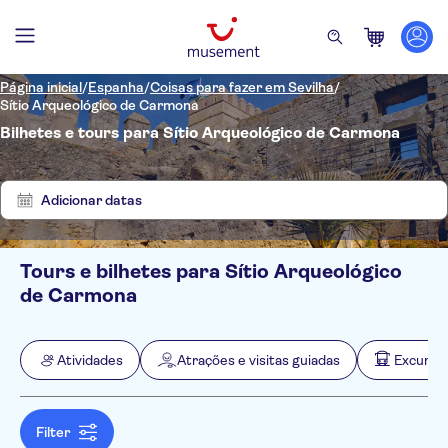
Página inicial
/
Espanha
/
Coisas para fazer em Sevilha
/
Sítio Arqueológico de Carmona
Bilhetes e tours para Sítio Arqueológico de Carmona
Mostrar
Eliminar
1
filtros
resultados
Adicionar datas
Tours e bilhetes para Sítio Arqueológico
Filtros
Preço (por adulto)
de Carmona
Hotel pickup
Opções de ingressos
Taxas de entrada incluídas
Categorias
Mín.
R$
Máx.
R$
Atividades
Atrações e visitas guiadas
Excursõe
Tour guiado
Atividades
NO-PICKUP
Idomas
Local touch
Atrações e visitas guiadas
Inglês
Subject expert guide
Monumentos
Espanhol
Excursões e passeios de um dia
Filter
Voucher eletrônico
Francês