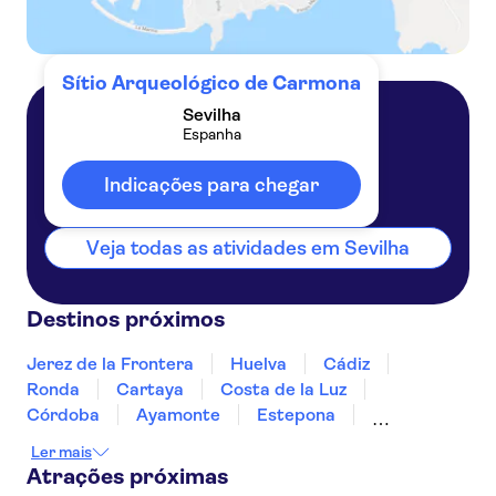
Sítio Arqueológico de Carmona
Sevilha
Espanha
Sevilha
Espanha
Indicações para chegar
Veja todas as atividades em Sevilha
Destinos próximos
Jerez de la Frontera
Huelva
Cádiz
Ronda
Cartaya
Costa de la Luz
Córdoba
Ayamonte
Estepona
Marbella
Fuengirola
Costa del Sol
Ler mais
Torremolinos
Benalmadena
Atrações próximas