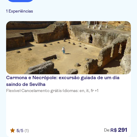
Cancelamento gratuito
Cultura e história
Italiano
Confirmação instantânea
Imperdíveis
Turismo e tradições
1 Experiências
Folclore
Carmona e Necrópole: excursão guiada de um dia
saindo de Sevilha
Flexível
·
Cancelamento grátis
·
Idiomas: en, it, fr +1
291
R$
De:
5
/5
(1)