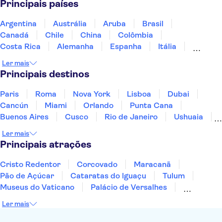
Principais países
Argentina
Austrália
Aruba
Brasil
Canadá
Chile
China
Colômbia
Costa Rica
Alemanha
Espanha
Itália
Jamaica
Japão
Marrocos
México
Ler mais
Panamá
Peru
Portugal
Uruguai
Principais destinos
Paris
Roma
Nova York
Lisboa
Dubai
Cancún
Miami
Orlando
Punta Cana
Buenos Aires
Cusco
Rio de Janeiro
Ushuaia
Foz do Iguaçu
Mendoza
Salvador
Ler mais
Fernando de Noronha
Curitiba
Recife
Fortaleza
Principais atrações
Cristo Redentor
Corcovado
Maracanã
Pão de Açúcar
Cataratas do Iguaçu
Tulum
Museus do Vaticano
Palácio de Versalhes
Torre Eiffel
Coliseu
Capela Sistina
Ler mais
Museu do Louvre
Sagrada Família
Estátua da Liberdade
Empire State Building