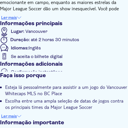
emocionante em campo, enquanto as maiores estrelas da
Major League Soccer dão um show inesquecível. Você pode
escolher entre as seguintes opções disponíveis na caixa de
Ler mais
pedidos:
Informações principais
Lugar:
Vancouver
Opção 1: Assentos econômicos
Opção 2: Assentos regulares
Duração:
até 2 horas 30 minutos
Opção 3: Assentos Premium
Idiomas:
Inglês
Sendo um dos três únicos times canadenses na MLS, o
Se aceita o bilhete digital
Vancouver Whitecaps proporciona uma experiência única na
Informações adicionais
MLS, oferecendo uma visão incrível da cultura do futebol
Confirmação instantânea
Faça isso porque
canadense. Com as Montanhas North Shore e o horizonte de
Taxas de entrada incluídas
Vancouver como pano de fundo, não há lugar mais bonito para
Esteja lá pessoalmente para assistir a um jogo do Vancouver
assistir a um jogo de futebol na MLS. Tendo tido um
Voucher eletrônico
Whitecaps MLS no BC Place
desempenho admirável tanto no cenário nacional quanto no
continental na temporada passada, o Whitecaps busca a glória
Escolha entre uma ampla seleção de datas de jogos contra
com seu elenco empolgante. Com uma ampla gama de
os principais times da Major League Soccer
concessões, instalações e entretenimento em dias de jogo à
Receba um ingresso móvel enviado diretamente para seu
Ler mais
disposição, seja você um viajante solo ou acompanhado de
telefone para uma entrada conveniente no local
Informação importante
amigos e entes queridos, uma viagem ao estádio para assistir