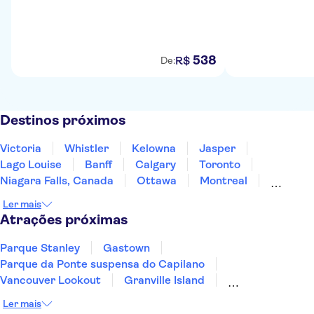
538
R$
De:
Destinos próximos
Victoria
Whistler
Kelowna
Jasper
Lago Louise
Banff
Calgary
Toronto
Niagara Falls, Canada
Ottawa
Montreal
Quebec City
São João da Terra Nova
Ler mais
Ilha do Príncipe Eduardo
Halifax
Atrações próximas
Parque Stanley
Gastown
Parque da Ponte suspensa do Capilano
Vancouver Lookout
Granville Island
Teleférico Sea to Sky
Montanha Grouse
Ler mais