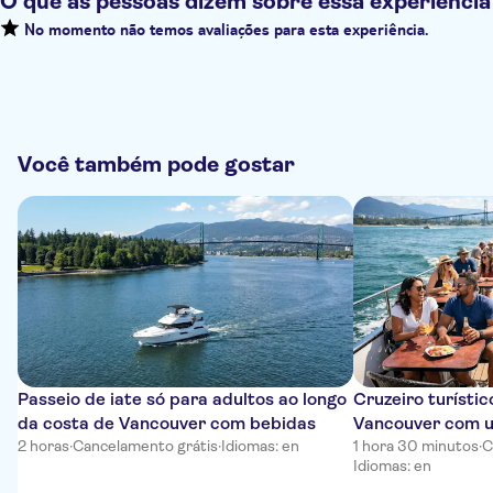
O que as pessoas dizem sobre essa experiência
No momento não temos avaliações para esta experiência.
Você também pode gostar
Passeio de iate só para adultos ao longo
Cruzeiro turísti
da costa de Vancouver com bebidas
Vancouver com u
2 horas
·
Cancelamento grátis
·
Idiomas: en
1 hora 30 minutos
·
C
Idiomas: en