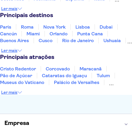
Jamaica
Japão
Marrocos
México
Ler mais
Panamá
Peru
Portugal
Uruguai
Principais destinos
Paris
Roma
Nova York
Lisboa
Dubai
Cancún
Miami
Orlando
Punta Cana
Buenos Aires
Cusco
Rio de Janeiro
Ushuaia
Foz do Iguaçu
Mendoza
Salvador
Ler mais
Fernando de Noronha
Curitiba
Recife
Fortaleza
Principais atrações
Cristo Redentor
Corcovado
Maracanã
Pão de Açúcar
Cataratas do Iguaçu
Tulum
Museus do Vaticano
Palácio de Versalhes
Torre Eiffel
Coliseu
Capela Sistina
Ler mais
Museu do Louvre
Sagrada Família
Estátua da Liberdade
Empire State Building
Grand Canyon
Burj Khalifa
Montmartre
Torre de Belém
Discovery Cove
Empresa