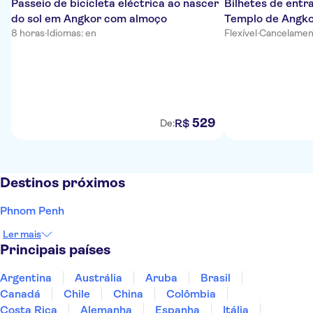
Passeio de bicicleta eléctrica ao nascer
Bilhetes de entra
do sol em Angkor com almoço
Templo de Angk
8 horas
·
Idiomas: en
Flexível
·
Cancelament
529
R$
De:
Destinos próximos
Phnom Penh
Ler mais
Principais países
Argentina
Austrália
Aruba
Brasil
Canadá
Chile
China
Colômbia
Costa Rica
Alemanha
Espanha
Itália