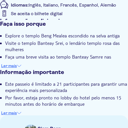
Idiomas:
Inglês, Italiano, Francês, Espanhol, Alemão
Se aceita o bilhete digital
Informações adicionais
Faça isso porque
Taxas de entrada incluídas
Explore o templo Beng Mealea escondido na selva antiga
Tour guiado
Visite o templo Banteay Srei, o lendário templo rosa das
Refeição incluída
mulheres
Tour privado
Faça uma breve visita ao templo Banteay Samre nas
proximidades
Grupo pequeno
Ler mais
Informação importante
Voucher eletrônico
Pick up no hotel
Este passeio é limitado a 21 participantes para garantir uma
Transporte incluído
experiência mais personalizada
Por favor, esteja pronto no lobby do hotel pelo menos 15
CÓDIGO DE VESTUÁRIO
minutos antes do horário de embarque
Por favor, use sapatos confortáveis e roupas cobrindo os
Ler mais
joelhos e ombros para o respeito religioso local
Este passeio não é adequado para participantes com