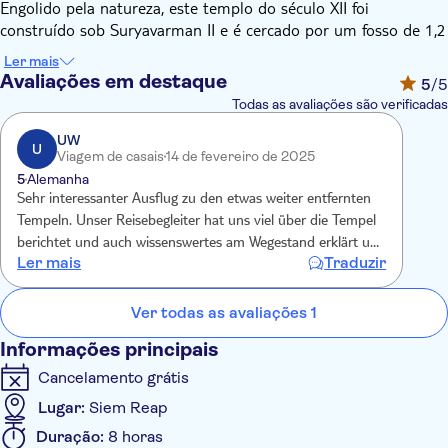
Engolido pela natureza, este templo do século XII foi
construído sob Suryavarman II e é cercado por um fosso de 1,2
km por 900 metros. Construído com a mesma planta de
Ler mais
Angkor Wat, mas em menor escala, este templo quase
Avaliações em destaque
5
/5
esquecido vem sem nenhuma das multidões de Angkor. O local
Todas as avaliações são verificadas
se estende por mais de 1 km² e é amplamente invadido por
vegetação.
UW
U
Viagem de casais
14 de fevereiro de 2025
Após o almoço em um restaurante local, você seguirá para o
5
Alemanha
templo Banteay Srei. É chamado o lendário templo rosa das
Sehr interessanter Ausflug zu den etwas weiter entfernten
mulheres porque é feito de arenito rosa e considerado uma
Tempeln. Unser Reisebegleiter hat uns viel über die Tempel
homenagem à beleza das mulheres. Você fará uma breve visita
berichtet und auch wissenswertes am Wegestand erklärt und
ao templo Banteay Samre nas proximidades antes do término
Ler mais
Traduzir
gezeigt. Ein sehr gut organisierter und durchgeführter
da excursão e voltará para o hotel.
Ausflug - uneingeschränkt empfehlenswert.
Ver todas as avaliações 1
Informações principais
Cancelamento grátis
Lugar:
Siem Reap
Duração:
8 horas