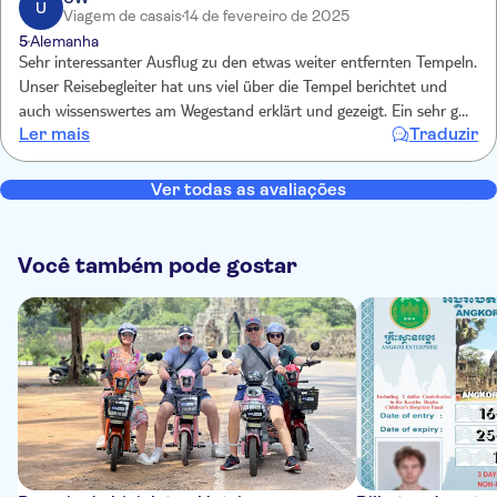
U
Viagem de casais
14 de fevereiro de 2025
5
Alemanha
Sehr interessanter Ausflug zu den etwas weiter entfernten Tempeln.
Unser Reisebegleiter hat uns viel über die Tempel berichtet und
auch wissenswertes am Wegestand erklärt und gezeigt. Ein sehr gut
Ler mais
Traduzir
organisierter und durchgeführter Ausflug - uneingeschränkt
empfehlenswert.
Ver todas as avaliações
Você também pode gostar