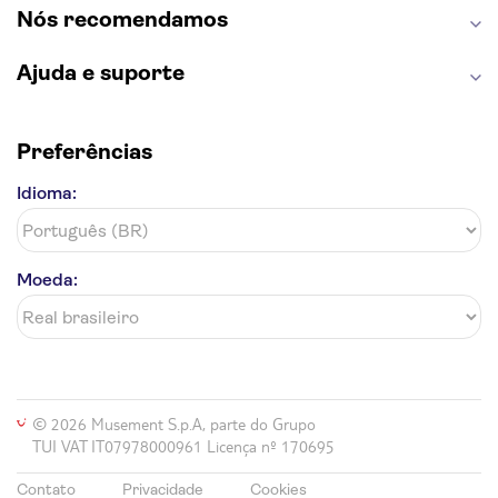
Nós recomendamos
Ajuda e suporte
Preferências
Idioma:
Moeda:
© 2026 Musement S.p.A, parte do Grupo
TUI VAT IT07978000961 Licença nº 170695
Contato
Privacidade
Cookies