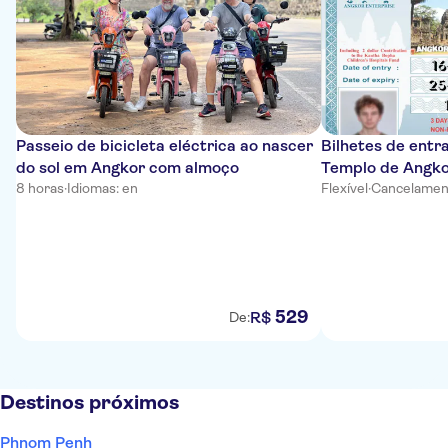
Passeio de bicicleta eléctrica ao nascer
Bilhetes de entra
do sol em Angkor com almoço
Templo de Angk
8 horas
·
Idiomas: en
Flexível
·
Cancelament
529
R$
De:
Destinos próximos
Phnom Penh