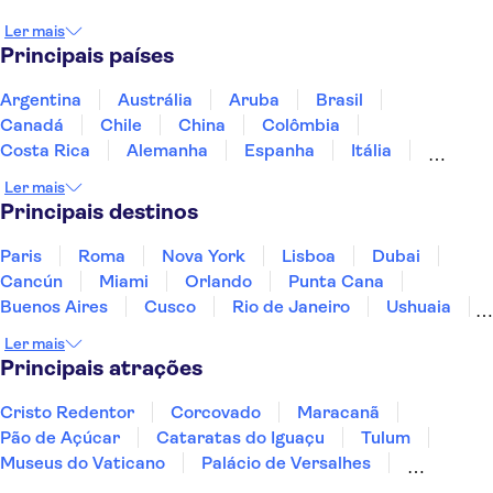
Ler mais
Principais países
Argentina
Austrália
Aruba
Brasil
Canadá
Chile
China
Colômbia
Costa Rica
Alemanha
Espanha
Itália
Jamaica
Japão
Marrocos
México
Ler mais
Panamá
Peru
Portugal
Uruguai
Principais destinos
Paris
Roma
Nova York
Lisboa
Dubai
Cancún
Miami
Orlando
Punta Cana
Buenos Aires
Cusco
Rio de Janeiro
Ushuaia
Foz do Iguaçu
Mendoza
Salvador
Ler mais
Fernando de Noronha
Curitiba
Recife
Fortaleza
Principais atrações
Cristo Redentor
Corcovado
Maracanã
Pão de Açúcar
Cataratas do Iguaçu
Tulum
Museus do Vaticano
Palácio de Versalhes
Torre Eiffel
Coliseu
Capela Sistina