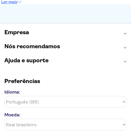
Ler mais
Museu do Louvre
Sagrada Família
Estátua da Liberdade
Empire State Building
Grand Canyon
Burj Khalifa
Montmartre
Torre de Belém
Discovery Cove
Empresa
Nós recomendamos
Ajuda e suporte
Preferências
Idioma:
Moeda: