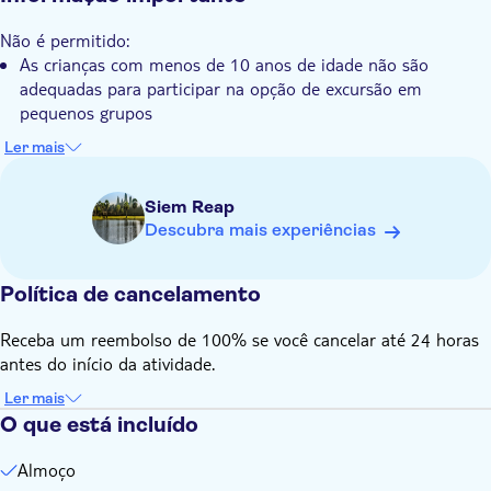
Um almoço de piquenique é fornecido perto de uma cascata
Transporte incluído
Não é permitido:
pitoresca
As crianças com menos de 10 anos de idade não são
Poderá conhecer a aldeia flutuante única de Kampong Phluk
adequadas para participar na opção de excursão em
pequenos grupos
Taxas extra a pagar no local:
Ler mais
As taxas de entrada não estão incluídas e devem ser pagas
em dinheiro no local
Siem Reap
Bilhete para a Montanha Kulen: US$ 20 por pessoa
Descubra mais experiências
Aldeia flutuante com passeio de barco: US$ 15 por pessoa
Saber com antecedência:
Política de cancelamento
Por favor, certifique-se de que os seus joelhos e ombros
estão cobertos
Receba um reembolso de 100% se você cancelar até 24 horas
Para o almoço, há uma opção vegetariana, como arroz frito
antes do início da atividade.
de legumes com ovos e rolinhos primavera fritos
Ler mais
Não há opções veganas disponíveis
O que está incluído
Não se esqueça de trazer:
Traga um fato de banho ou uma toalha se for tomar banho
Almoço
na cascata