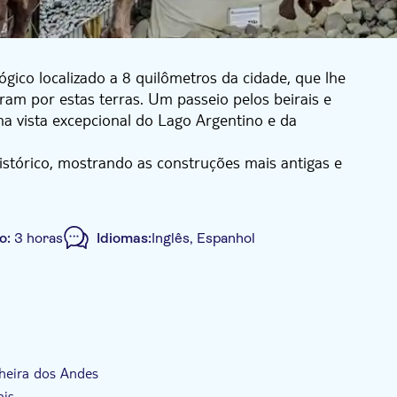
gico localizado a 8 quilômetros da cidade, que lhe
am por estas terras. Um passeio pelos beirais e
ma vista excepcional do Lago Argentino e da
histórico, mostrando as construções mais antigas e
trar-lhe a flora, a fauna e outros detalhes
tros da costa do Lago Argentino, onde poderá observar
o:
3 horas
Idiomas:
Inglês, Espanhol
Tour guiado
Voucher eletrônico
uído
lheira dos Andes
ais