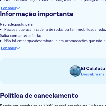
Ler mais
Informação importante
Não adequado para:
Pessoas que usam cadeira de rodas ou têm mobilidade redu
Saiba com antecedência:
Não há embarque/desembarque em acomodações que não poss
contato com você após a reserva para marcar um ponto de 
Ler mais
O passeio é conduzido por um guia bilíngue em inglês e esp
Recomenda-se usar sapatos confortáveis
Lembre-se de trazer:
El Calafate
Um documento de identidade válido ou uma cópia do seu p
Descubra mais
Política de cancelamento
Receba um reembolso de 100% se você cancelar até 24 horas ant