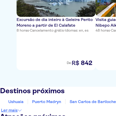
Excursão de dia inteiro à Geleira Perito
Visita gui
Moreno a partir de El Calafate
Nibepo Aik
8 horas
·
Cancelamento grátis
·
Idiomas: en, es
48 horas
·
Ca
842
R$
De:
Destinos próximos
Ushuaia
Puerto Madryn
San Carlos de Bariloche
Ler mais