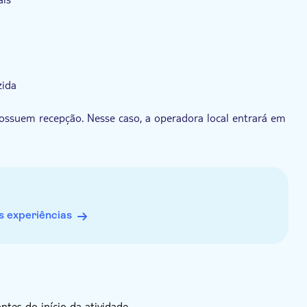
zida
uem recepção. Nesse caso, a operadora local entrará em
encontro próximo.
anhol
assaporte
 experiências
es do início da atividade.