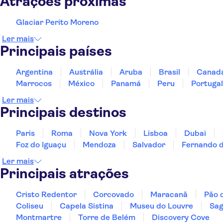
Atrações próximas
Glaciar Perito Moreno
Ler mais
Principais países
Argentina
Austrália
Aruba
Brasil
Canad
Marrocos
México
Panamá
Peru
Portugal
Ler mais
Principais destinos
Paris
Roma
Nova York
Lisboa
Dubai
Foz do Iguaçu
Mendoza
Salvador
Fernando 
Ler mais
Principais atrações
Cristo Redentor
Corcovado
Maracanã
Pão 
Coliseu
Capela Sistina
Museu do Louvre
Sag
Montmartre
Torre de Belém
Discovery Cove