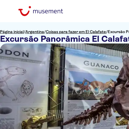
Página inicial
/
Argentina
/
Coisas para fazer em El Calafate
/
Excursão P
Excursão Panorâmica El Calafa