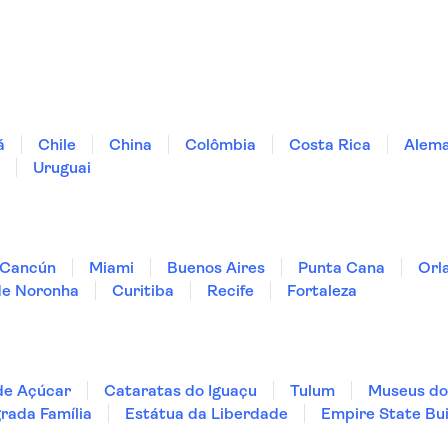
á
Chile
China
Colômbia
Costa Rica
Alem
Uruguai
Cancún
Miami
Buenos Aires
Punta Cana
Orl
de Noronha
Curitiba
Recife
Fortaleza
de Açúcar
Cataratas do Iguaçu
Tulum
Museus do
rada Família
Estátua da Liberdade
Empire State Bui