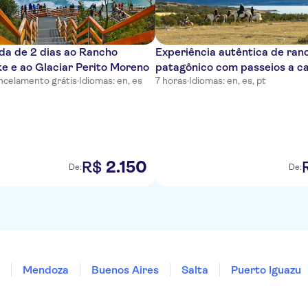
ada de 2 dias ao Rancho
Experiência autêntica de ran
e e ao Glaciar Perito Moreno
patagônico com passeios a c
ncelamento grátis
·
Idiomas: en, es
7 horas
·
Idiomas: en, es, pt
2
.
150
R$
De:
De:
Mendoza
Buenos Aires
Salta
Puerto Iguazu