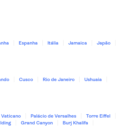
anha
Espanha
Itália
Jamaica
Japão
ando
Cusco
Rio de Janeiro
Ushuaia
 Vaticano
Palácio de Versalhes
Torre Eiffel
lding
Grand Canyon
Burj Khalifa