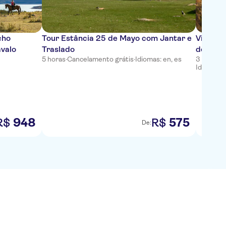
cho
Tour Estância 25 de Mayo com Jantar e
Viagem 
avalo
Traslado
de El Ca
5 horas
·
Cancelamento grátis
·
Idiomas: en, es
3 horas 
Idiomas: 
948
575
R$
R$
De: