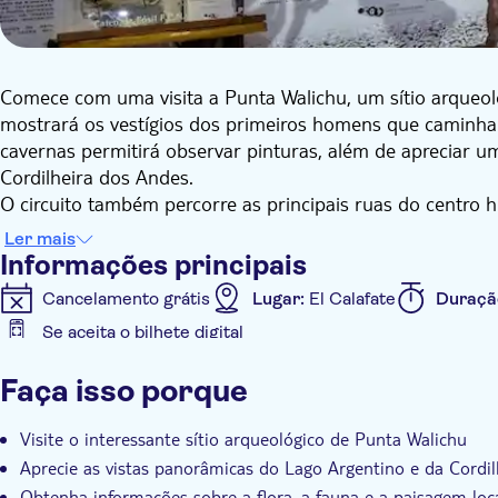
Comece com uma visita a Punta Walichu, um sítio arqueoló
mostrará os vestígios dos primeiros homens que caminhar
cavernas permitirá observar pinturas, além de apreciar u
Cordilheira dos Andes.
O circuito também percorre as principais ruas do centro 
também os atuais edifícios do centro cívico. O guia irá mos
Ler mais
interessantes que esta aldeia possui.
Informações principais
Visite o Passeio Costeiro e a Baía Redonda, a poucos me
Cancelamento grátis
Lugar:
El Calafate
Duraçã
a abundante avifauna local.
Se aceita o bilhete digital
Informações adicionais
Faça isso porque
Confirmação instantânea
Taxas de entrada incluídas
Grupo padrão
Pick up no hotel
Transporte incl
Visite o interessante sítio arqueológico de Punta Walichu
Aprecie as vistas panorâmicas do Lago Argentino e da Cordi
Obtenha informações sobre a flora, a fauna e a paisagem loc