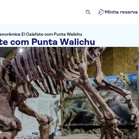
Minha reserva
anorâmica El Calafate com Punta Walichu
te com Punta Walichu